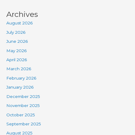
Archives
August 2026
July 2026
June 2026
May 2026
April 2026
March 2026
February 2026
January 2026
December 2025
November 2025
October 2025
September 2025
August 2025