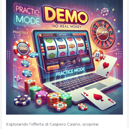
Esplorando l’offerta di Caspero Casino, scoprirai