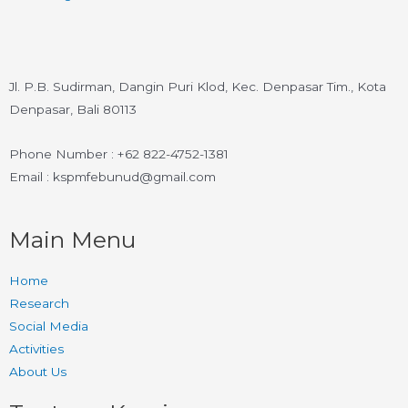
Jl. P.B. Sudirman, Dangin Puri Klod, Kec. Denpasar Tim., Kota
Denpasar, Bali 80113
Phone Number : +62 822-4752-1381
Email : kspmfebunud@gmail.com
Main Menu
Home
Research
Social Media
Activities
About Us