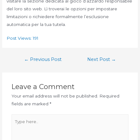
visitare la sezione dedicata al gioco d’azzardo responsabile
del loro sito web. Lì troverai le opzioni per impostare
limitazioni o richiedere formalmente l’esclusione
automatica per la tua tutela.
Post Views:
191
←
Previous Post
Next Post
→
Leave a Comment
Your email address will not be published.
Required
fields are marked
*