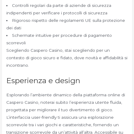
Controlli regolari da parte di aziende di sicurezza
indipendenti per verificare i protocolli di sicurezza
Rigoroso rispetto delle regolamenti UE sulla protezione
dei dati
Schermate intuitive per procedure di pagamento
scorrevoli
Scegliendo Caspero Casino, stai scegliendo per un
contesto di gioco sicuro e fidato, dove novità e affidabilità si
incontrano.
Esperienza e design
Esplorando l’ambiente dinamico della piattaforma online di
Caspero Casino, noterai subito l’esperienza utente fluida,
progettata per migliorare il tuo divertimento di gioco.
L’interfaccia user-friendly ti assicura una esplorazione
scorrevole tra i vari giochi e caratteristiche, fornendo un
transizione scorrevole da un’attività all’altra. Accessibile su