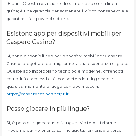
18 anni. Questa restrizione di età non è solo una linea
guida; è una garanzia per sostenere il gioco consapevole e
garantire il fair play nel settore.
Esistono app per dispositivi mobili per
Caspero Casino?
Sì, sono disponibili app per dispositivi mobili per Caspero
Casino, progettate per migliorare la tua esperienza di gioco.
Queste app incorporano tecnologie moderne, offrendoti
comodità e accessibilità, consentendoti di giocare in
qualsiasi momento e luogo con pochi tocchi.
https://casperocasinos.net/it-it
Posso giocare in più lingue?
Sì, è possibile giocare in più lingue. Molte piattaforme
moderne danno priorità sull’inclusività, fornendo diverse