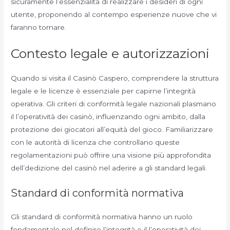
sicuramente l’essenzialità di realizzare i desideri di ogni
utente, proponendo al contempo esperienze nuove che vi
faranno tornare.
Contesto legale e autorizzazioni
Quando si visita il Casinò Caspero, comprendere la struttura
legale e le licenze è essenziale per capirne l’integrità
operativa. Gli criteri di conformità legale nazionali plasmano
il l’operatività dei casinò, influenzando ogni ambito, dalla
protezione dei giocatori all’equità del gioco. Familiarizzare
con le autorità di licenza che controllano queste
regolamentazioni può offrire una visione più approfondita
dell’dedizione del casinò nel aderire a gli standard legali.
Standard di conformità normativa
Gli standard di conformità normativa hanno un ruolo
fondamentale nel definire l’integrità e il l’operatività dei