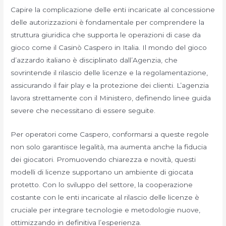
Capire la complicazione delle enti incaricate al concessione
delle autorizzazioni è fondamentale per comprendere la
struttura giuridica che supporta le operazioni di case da
gioco come il Casinò Caspero in Italia. Il mondo del gioco
d’azzardo italiano è disciplinato dall’Agenzia, che
sovrintende il rilascio delle licenze e la regolamentazione,
assicurando il fair play e la protezione dei clienti. L’agenzia
lavora strettamente con il Ministero, definendo linee guida
severe che necessitano di essere seguite.
Per operatori come Caspero, conformarsi a queste regole
non solo garantisce legalità, ma aumenta anche la fiducia
dei giocatori. Promuovendo chiarezza e novità, questi
modelli di licenze supportano un ambiente di giocata
protetto. Con lo sviluppo del settore, la cooperazione
costante con le enti incaricate al rilascio delle licenze è
cruciale per integrare tecnologie e metodologie nuove,
ottimizzando in definitiva l’esperienza.