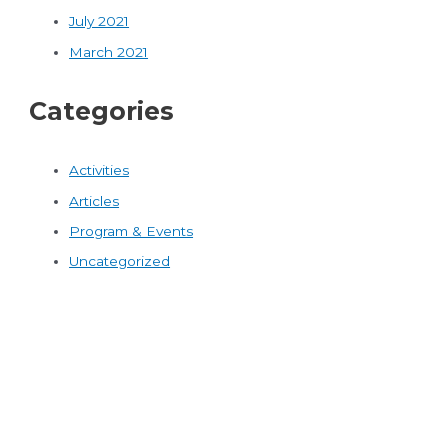
July 2021
March 2021
Categories
Activities
Articles
Program & Events
Uncategorized