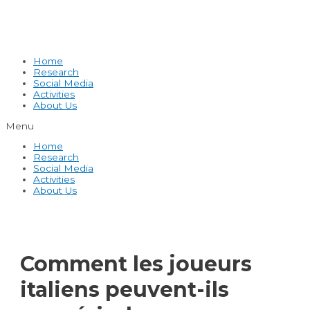
Home
Research
Social Media
Activities
About Us
Menu
Home
Research
Social Media
Activities
About Us
Comment les joueurs
italiens peuvent-ils