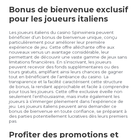
Bonus de bienvenue exclusif
pour les joueurs italiens
Les joueurs italiens du casino Spinwinera peuvent
bénéficier d’un bonus de bienvenue unique, conçu
particulièrement pour améliorer leur première
expérience de jeu. Cette offre alléchante offre aux
nouveaux venus un avantage considérable, leur
permettant de découvrir une vaste gamme de jeux sans
limitations financières. En s’inscrivant, les joueurs
peuvent recevoir des fonds supplémentaires ou des
tours gratuits, amplifiant ainsi leurs chances de gagner
tout en bénéficiant de l’ambiance du casino. La
transparence et la facilité caractérisent cette structure
de bonus, la rendant approchable et facile à comprendre
pour tous les joueurs. Cette offre exclusive éveille non
seulement l’enthousiasme, mais invite également les
joueurs à s’immerger pleinement dans l’expérience de
jeu. Les joueurs italiens peuvent ainsi demander ce
bonus de bienvenue en toute confiance, se préparant à
des parties potentiellement lucratives dès leurs premiers
pas.
Profiter des promotions et