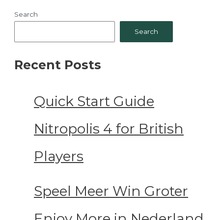
Search
Search
Recent Posts
Quick Start Guide
Nitropolis 4 for British
Players
Speel Meer Win Groter
Enjoy More in Nederland