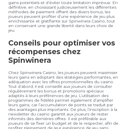
gains potentiels et d’éviter toute limitation imprévue. En
définitive, en choisissant judicieusement les différentes
méthodes de paiement offrant des divers bonus, les
joueurs peuvent profiter d’une expérience de jeu plus
enrichissante et gratifiante sur Spinwinera Casino, tout
en conservant une grande liberté dans leurs choix de
jeu.
Conseils pour optimiser vos
récompenses chez
Spinwinera
Chez Spinwinera Casino, les joueurs peuvent maximiser
leurs gains en adoptant des stratégies performantes, en
adéquation avec les offres promotionnelles du casino.
Tout d’abord, il est conseillé aux joueurs de consulter
régulièrement les bonus et promotions spéciaux
adaptés à leurs préférences de jeu. L’utilisation des
programmes de fidélité permet également d’amplifier
leurs gains, car l’accumulation de points se traduit par
des avantages plus importants. De plus, l’inscription à la
newsletter du casino garantit aux joueurs de rester
informés des dernières offres. Il est préférable aux
joueurs de se fixer un budget et de le respecter, afin de
profiter pleinement de leur expérience de jeu sans