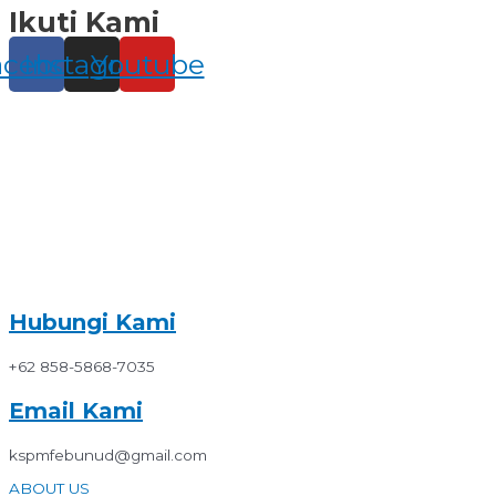
Ikuti Kami
Skip
to
content
acebook
Instagram
Youtube
Hubungi Kami
+62 858-5868-7035
Email Kami
kspmfebunud@gmail.com
ABOUT US