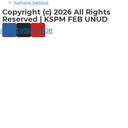
Kunjungi Kampus
Copyright (c) 2026 All Rights
Reserved | KSPM FEB UNUD
acebook
Instagram
Youtube