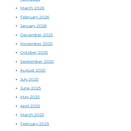
March 2026
February 2026
January 2026
December 2025
November 2025
October 2025
September 2025
August 2025
July 2025
June 2025
May 2025
April 2025
March 2025
February 2025