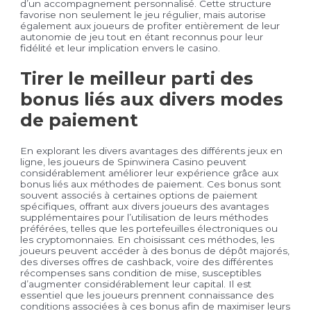
d’un accompagnement personnalisé. Cette structure
favorise non seulement le jeu régulier, mais autorise
également aux joueurs de profiter entièrement de leur
autonomie de jeu tout en étant reconnus pour leur
fidélité et leur implication envers le casino.
Tirer le meilleur parti des
bonus liés aux divers modes
de paiement
En explorant les divers avantages des différents jeux en
ligne, les joueurs de Spinwinera Casino peuvent
considérablement améliorer leur expérience grâce aux
bonus liés aux méthodes de paiement. Ces bonus sont
souvent associés à certaines options de paiement
spécifiques, offrant aux divers joueurs des avantages
supplémentaires pour l’utilisation de leurs méthodes
préférées, telles que les portefeuilles électroniques ou
les cryptomonnaies. En choisissant ces méthodes, les
joueurs peuvent accéder à des bonus de dépôt majorés,
des diverses offres de cashback, voire des différentes
récompenses sans condition de mise, susceptibles
d’augmenter considérablement leur capital. Il est
essentiel que les joueurs prennent connaissance des
conditions associées à ces bonus afin de maximiser leurs