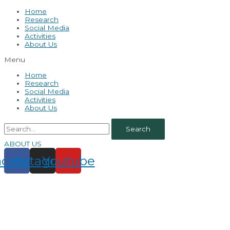
Home
Research
Social Media
Activities
About Us
Menu
Home
Research
Social Media
Activities
About Us
Search
ABOUT US
acebook
Instagram
Youtube