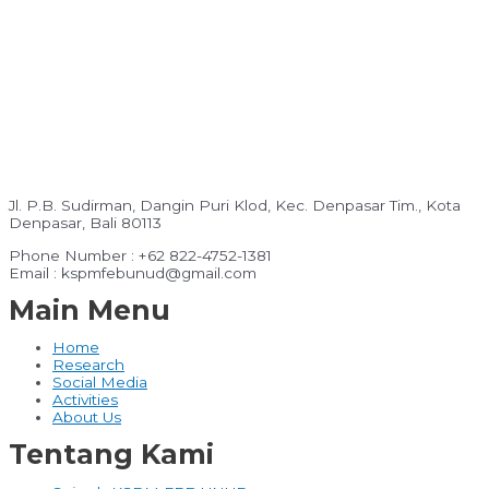
Jl. P.B. Sudirman, Dangin Puri Klod, Kec. Denpasar Tim., Kota
Denpasar, Bali 80113
Phone Number : +62 822-4752-1381
Email : kspmfebunud@gmail.com
Main Menu
Home
Research
Social Media
Activities
About Us
Tentang Kami