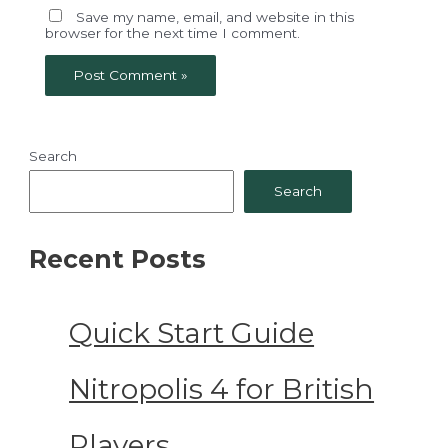
Save my name, email, and website in this
browser for the next time I comment.
Search
Search
Recent Posts
Quick Start Guide
Nitropolis 4 for British
Players