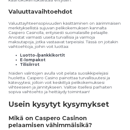
kasinokokemuksestasi erityisen.
Valuuttavaihtoehdot
Valuuttayhteensopivuuden käsittäminen on äärimmäisen
merkityksellistä sujuvan pelikokemuksen kannalta
Caspero Casinolla, erityisesti suomalaisille pelaajille.
Arvostat varmasti useita turvallisia ja varmoja
maksutapoja, jotka vastaavat tarpeisiisi. Tässä on joitakin
vaihtoehtoja, joihin voit luottaa:
Luotto-/pankkikortit
E-lompakot
Tilisiirrot
Näiden valintojen avulla voit pelata suosikkipelejäsi
huoletta. Caspero Casino painottaa turvallisuutesi ja
kätevyytesi, jolloin voit keskittyä pelikokemuksesi
viihteeseen ja jännitykseen. Valitse itsellesi parhaiten
sopiva vaihtoehto ja heittäydy toimintaan!
Usein kysytyt kysymykset
Mikä on Caspero Casinon
pelaamisen vähimmäisikä?