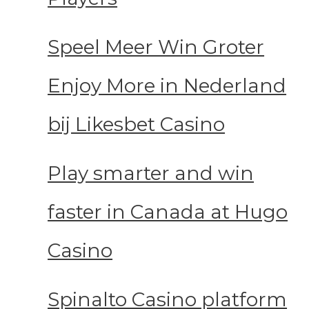
Speel Meer Win Groter
Enjoy More in Nederland
bij Likesbet Casino
Play smarter and win
faster in Canada at Hugo
Casino
Spinalto Casino platform