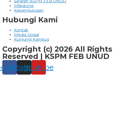
Sejarah KSPM FEB UNUD
Milestone
Kepengurusan
Hubungi Kami
Kontak
Media Sosial
Kunjungi Kampus
Copyright (c) 2026 All Rights
Reserved | KSPM FEB UNUD
acebook
Instagram
Youtube