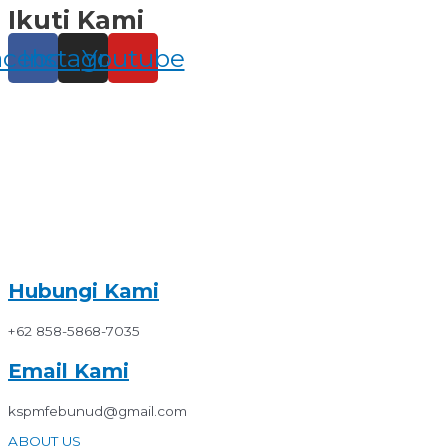
Ikuti Kami
Skip
to
content
acebook
Instagram
Youtube
Hubungi Kami
+62 858-5868-7035
Email Kami
kspmfebunud@gmail.com
ABOUT US