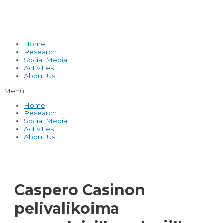
Home
Research
Social Media
Activities
About Us
Menu
Home
Research
Social Media
Activities
About Us
Caspero Casinon
pelivalikoima