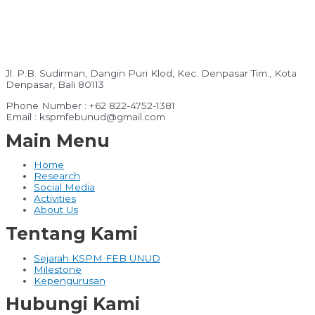
Jl. P.B. Sudirman, Dangin Puri Klod, Kec. Denpasar Tim., Kota
Denpasar, Bali 80113
Phone Number : +62 822-4752-1381
Email : kspmfebunud@gmail.com
Main Menu
Home
Research
Social Media
Activities
About Us
Tentang Kami
Sejarah KSPM FEB UNUD
Milestone
Kepengurusan
Hubungi Kami