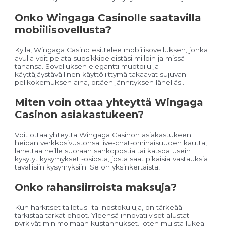
Onko Wingaga Casinolle saatavilla
mobiilisovellusta?
Kyllä, Wingaga Casino esittelee mobiilisovelluksen, jonka
avulla voit pelata suosikkipeleistäsi milloin ja missä
tahansa. Sovelluksen elegantti muotoilu ja
käyttäjäystävällinen käyttöliittymä takaavat sujuvan
pelikokemuksen aina, pitäen jännityksen lähelläsi.
Miten voin ottaa yhteyttä Wingaga
Casinon asiakastukeen?
Voit ottaa yhteyttä Wingaga Casinon asiakastukeen
heidän verkkosivustonsa live-chat-ominaisuuden kautta,
lähettää heille suoraan sähköpostia tai katsoa usein
kysytyt kysymykset -osiosta, josta saat pikaisia vastauksia
tavallisiin kysymyksiin. Se on yksinkertaista!
Onko rahansiirroista maksuja?
Kun harkitset talletus- tai nostokuluja, on tärkeää
tarkistaa tarkat ehdot. Yleensä innovatiiviset alustat
pyrkivät minimoimaan kustannukset, joten muista lukea