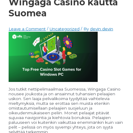
Wingaga Casino kautta
Suomea
Leave a Comment
/
Uncategorized
/ By
devin devin
Jos tutkit nettipelimaailmaa Suomessa, Wingaga Casino
nousee joukosta ja on ansainnut tuhansien pelaajien
uskon. Sen laaja pelivalikoima tyydyttää vaihtelevia
mieltymyksiä, mutta se erottaa sen muista etenkin
omistautumisellaan pelaajien suojeluun ja
oikeudenmukaiseen peliin. Monet pelaajat pitävät
sujuvaa navigointia ja kiehtovia bonuksia. Pelaajien
paluuseen voi kuitenkin vaikuttaa enemmänkin kuin vain
pelit – pelissä on myös syvempi yhteys, jota on syytä
selvittää tarkemmin.