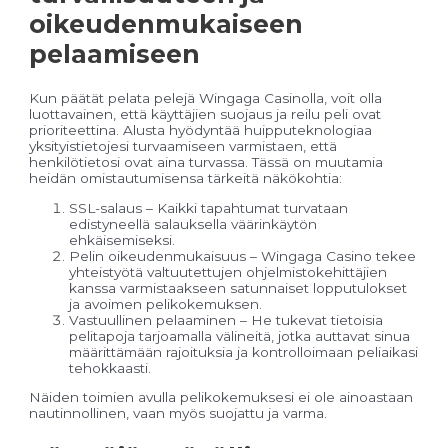
oikeudenmukaiseen
pelaamiseen
Kun päätät pelata pelejä Wingaga Casinolla, voit olla
luottavainen, että käyttäjien suojaus ja reilu peli ovat
prioriteettina. Alusta hyödyntää huipputeknologiaa
yksityistietojesi turvaamiseen varmistaen, että
henkilötietosi ovat aina turvassa. Tässä on muutamia
heidän omistautumisensa tärkeitä näkökohtia:
SSL-salaus – Kaikki tapahtumat turvataan
edistyneellä salauksella väärinkäytön
ehkäisemiseksi.
Pelin oikeudenmukaisuus – Wingaga Casino tekee
yhteistyötä valtuutettujen ohjelmistokehittäjien
kanssa varmistaakseen satunnaiset lopputulokset
ja avoimen pelikokemuksen.
Vastuullinen pelaaminen – He tukevat tietoisia
pelitapoja tarjoamalla välineitä, jotka auttavat sinua
määrittämään rajoituksia ja kontrolloimaan peliaikasi
tehokkaasti.
Näiden toimien avulla pelikokemuksesi ei ole ainoastaan
nautinnollinen, vaan myös suojattu ja varma.