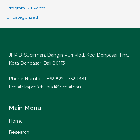
Program & Events
Uncategorized
Jl. P.B. Sudirman, Dangin Puri Klod, Kec. Denpasar Tim.,
Kota Denpasar, Bali 80113
Phone Number : +62 822-4752-1381
Email : kspmfebunud@gmail.com
Main Menu
Home
Research