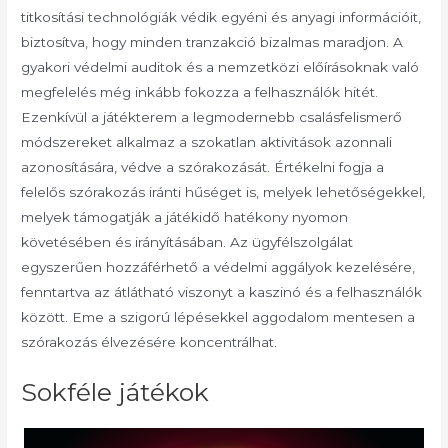
titkosítási technológiák védik egyéni és anyagi információit,
biztosítva, hogy minden tranzakció bizalmas maradjon. A
gyakori védelmi auditok és a nemzetközi előírásoknak való
megfelelés még inkább fokozza a felhasználók hitét.
Ezenkívül a játékterem a legmodernebb csalásfelismerő
módszereket alkalmaz a szokatlan aktivitások azonnali
azonosítására, védve a szórakozását. Értékelni fogja a
felelős szórakozás iránti hűséget is, melyek lehetőségekkel,
melyek támogatják a játékidő hatékony nyomon
követésében és irányításában. Az ügyfélszolgálat
egyszerűen hozzáférhető a védelmi aggályok kezelésére,
fenntartva az átlátható viszonyt a kaszinó és a felhasználók
között. Eme a szigorú lépésekkel aggodalom mentesen a
szórakozás élvezésére koncentrálhat.
Sokféle játékok