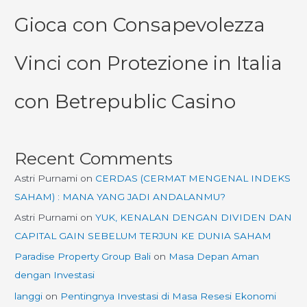
Gioca con Consapevolezza
Vinci con Protezione in Italia
con Betrepublic Casino
Recent Comments
Astri Purnami
on
CERDAS (CERMAT MENGENAL INDEKS
SAHAM) : MANA YANG JADI ANDALANMU?
Astri Purnami
on
YUK, KENALAN DENGAN DIVIDEN DAN
CAPITAL GAIN SEBELUM TERJUN KE DUNIA SAHAM
Paradise Property Group Bali
on
Masa Depan Aman
dengan Investasi
langgi
on
Pentingnya Investasi di Masa Resesi Ekonomi