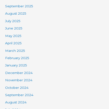
September 2025
August 2025
July 2025
June 2025
May 2025
April 2025
March 2025
February 2025
January 2025
December 2024
November 2024
October 2024
September 2024
August 2024