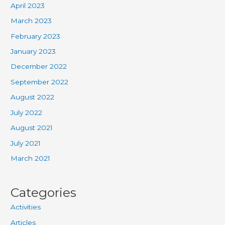
April 2023
March 2023
February 2023
January 2023
December 2022
September 2022
August 2022
July 2022
August 2021
July 2021
March 2021
Categories
Activities
Articles