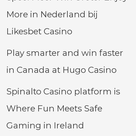
More in Nederland bij
Likesbet Casino
Play smarter and win faster
in Canada at Hugo Casino
Spinalto Casino platform is
Where Fun Meets Safe
Gaming in Ireland