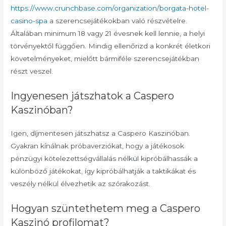
https://www.crunchbase.com/organization/borgata-hotel-
casino-spa
a szerencsejátékokban való részvételre.
Általában minimum 18 vagy 21 évesnek kell lennie, a helyi
törvényektől függően. Mindig ellenőrizd a konkrét életkori
követelményeket, mielőtt bármiféle szerencsejátékban
részt veszel.
Ingyenesen játszhatok a Caspero
Kaszinóban?
Igen, díjmentesen játszhatsz a Caspero Kaszinóban.
Gyakran kínálnak próbaverziókat, hogy a játékosok
pénzügyi kötelezettségvállalás nélkül kipróbálhassák a
különböző játékokat, így kipróbálhatják a taktikákat és
veszély nélkül élvezhetik az szórakozást.
Hogyan szüntethetem meg a Caspero
Kaszinó profilomat?