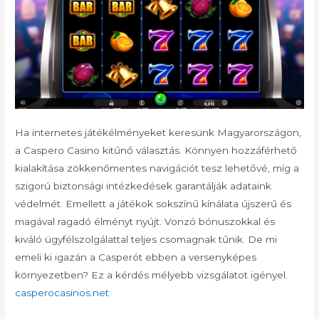
Ha internetes játékélményeket keresünk Magyarországon,
a Caspero Casino kitűnő választás. Könnyen hozzáférhető
kialakítása zökkenőmentes navigációt tesz lehetővé, míg a
szigorú biztonsági intézkedések garantálják adataink
védelmét. Emellett a játékok sokszínű kínálata újszerű és
magával ragadó élményt nyújt. Vonzó bónuszokkal és
kiváló ügyfélszolgálattal teljes csomagnak tűnik. De mi
emeli ki igazán a Casperót ebben a versenyképes
környezetben? Ez a kérdés mélyebb vizsgálatot igényel.
casperocasinos.net