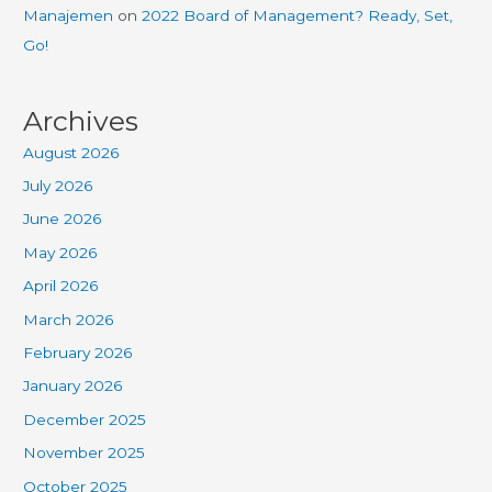
Manajemen
on
2022 Board of Management? Ready, Set,
Go!
Archives
August 2026
July 2026
June 2026
May 2026
April 2026
March 2026
February 2026
January 2026
December 2025
November 2025
October 2025