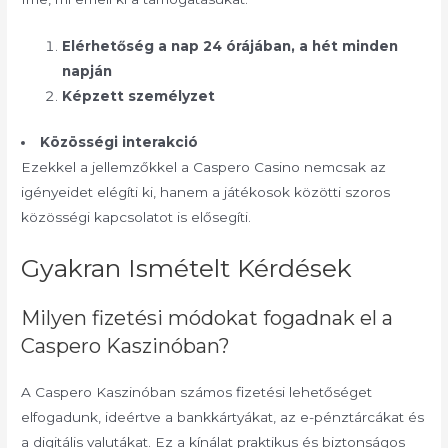
Elérhetőség a nap 24 órájában, a hét minden
napján
Képzett személyzet
Közösségi interakció
Ezekkel a jellemzőkkel a Caspero Casino nemcsak az
igényeidet elégíti ki, hanem a játékosok közötti szoros
közösségi kapcsolatot is elősegíti.
Gyakran Ismételt Kérdések
Milyen fizetési módokat fogadnak el a
Caspero Kaszinóban?
A Caspero Kaszinóban számos fizetési lehetőséget
elfogadunk, ideértve a bankkártyákat, az e-pénztárcákat és
a digitális valutákat. Ez a kínálat praktikus és biztonságos