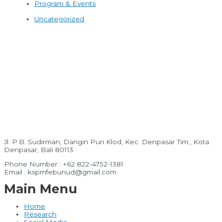
Program & Events
Uncategorized
Jl. P.B. Sudirman, Dangin Puri Klod, Kec. Denpasar Tim., Kota
Denpasar, Bali 80113
Phone Number : +62 822-4752-1381
Email : kspmfebunud@gmail.com
Main Menu
Home
Research
Social Media