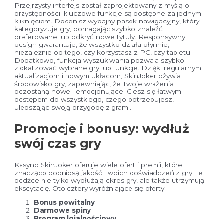
Przejrzysty interfejs został zaprojektowany z myślą o
przystępności; kluczowe funkcje są dostępne za jednym
kliknięciem. Docenisz wydajny pasek nawigacyjny, który
kategoryzuje gry, pomagając szybko znaleźć
preferowane lub odkryć nowe tytuły. Responsywny
design gwarantuje, że wszystko działa płynnie,
niezależnie od tego, czy korzystasz z PC, czy tabletu.
Dodatkowo, funkcja wyszukiwania pozwala szybko
zlokalizować wybrane gry lub funkcje. Dzięki regularnym
aktualizacjom i nowym układom, SkinJoker ożywia
środowisko gry, zapewniając, że Twoje wrażenia
pozostaną nowe i emocjonujące. Ciesz się łatwym
dostępem do wszystkiego, czego potrzebujesz,
ulepszając swoją przygodę z grami.
Promocje i bonusy: wydłuż
swój czas gry
Kasyno SkinJoker oferuje wiele ofert i premii, które
znacząco podniosą jakość Twoich doświadczeń z gry. Te
bodźce nie tylko wydłużają okres gry, ale także utrzymują
ekscytację. Oto cztery wyróżniające się oferty:
Bonus powitalny
Darmowe spiny
Program lojalnościowy