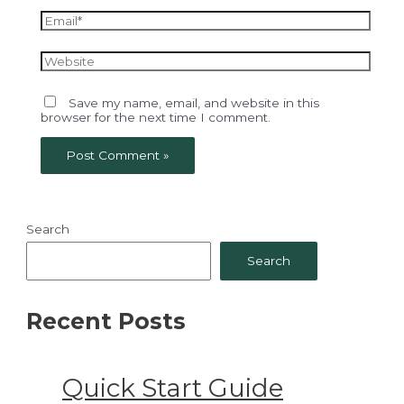
Email*
Website
Save my name, email, and website in this
browser for the next time I comment.
Search
Search
Recent Posts
Quick Start Guide