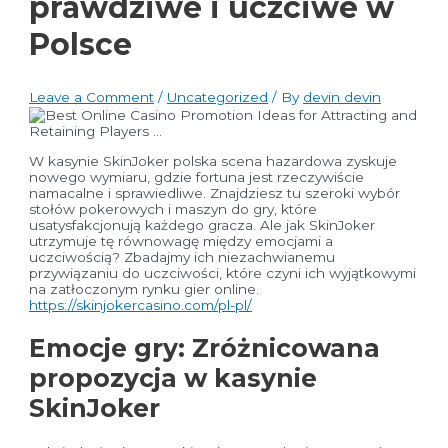
prawdziwe i uczciwe w
Polsce
Leave a Comment
/
Uncategorized
/ By
devin devin
W kasynie SkinJoker polska scena hazardowa zyskuje
nowego wymiaru, gdzie fortuna jest rzeczywiście
namacalne i sprawiedliwe. Znajdziesz tu szeroki wybór
stołów pokerowych i maszyn do gry, które
usatysfakcjonują każdego gracza. Ale jak SkinJoker
utrzymuje tę równowagę między emocjami a
uczciwością? Zbadajmy ich niezachwianemu
przywiązaniu do uczciwości, które czyni ich wyjątkowymi
na zatłoczonym rynku gier online.
https://skinjokercasino.com/pl-pl/
Emocje gry: Zróżnicowana
propozycja w kasynie
SkinJoker