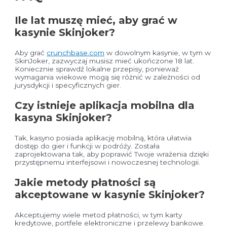
Ile lat muszę mieć, aby grać w
kasynie Skinjoker?
Aby grać
crunchbase.com
w dowolnym kasynie, w tym w
SkinJoker, zazwyczaj musisz mieć ukończone 18 lat.
Koniecznie sprawdź lokalne przepisy, ponieważ
wymagania wiekowe mogą się różnić w zależności od
jurysdykcji i specyficznych gier.
Czy istnieje aplikacja mobilna dla
kasyna Skinjoker?
Tak, kasyno posiada aplikację mobilną, która ułatwia
dostęp do gier i funkcji w podróży. Została
zaprojektowana tak, aby poprawić Twoje wrażenia dzięki
przystępnemu interfejsowi i nowoczesnej technologii.
Jakie metody płatności są
akceptowane w kasynie Skinjoker?
Akceptujemy wiele metod płatności, w tym karty
kredytowe, portfele elektroniczne i przelewy bankowe.