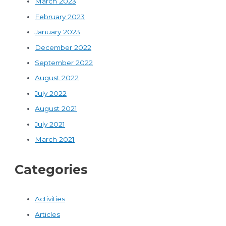
March 2023
February 2023
January 2023
December 2022
September 2022
August 2022
July 2022
August 2021
July 2021
March 2021
Categories
Activities
Articles