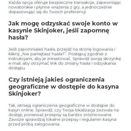
Każda opcja oferuje bezpieczne transakcje, zapewniając
nowatorskie i płynne wrażenia z gry, a jednocześnie
dopasowując się do Twoich preferencji.
Jak mogę odzyskać swoje konto w
kasynie Skinjoker, jeśli zapomnę
hasła?
Jeśli zapomniałeś hasła, przejdź na stronę logowania i
kliknij „Nie pamiętasz hasła?”. Postępuj zgodnie z
instrukcjami, aby je zresetować. Sprawdź swoją skrzynkę
e-mail, aby otrzymać link do zmiany hasła i odzyskania
dostępu.
Czy istnieją jakieś ograniczenia
geograficzne w dostępie do kasyna
Skinjoker?
Tak, istnieją ograniczenia geograficzne w dostępie do
kasyn online. Sprawdź, czy Twoja lokalizacja zezwala na
dostęp, ponieważ przepisy są bardzo zróżnicowane.
Zawsze sprawdzaj lokalne przepisy i regulamin kasyna
przed próbą zalogowania.