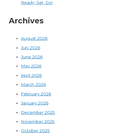
Ready, Set, Go!
Archives
August 2026
July 2026
June 2026
May 2026
April 2026
March 2026
February 2026
January 2026
December 2025
November 2025
October 2025