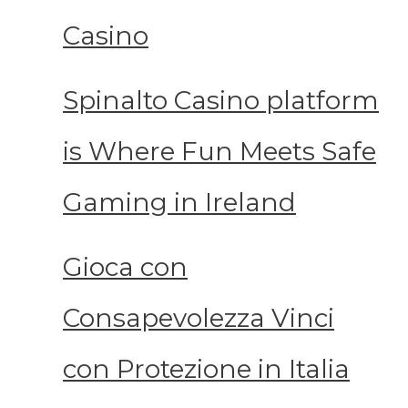
Casino
Spinalto Casino platform
is Where Fun Meets Safe
Gaming in Ireland
Gioca con
Consapevolezza Vinci
con Protezione in Italia