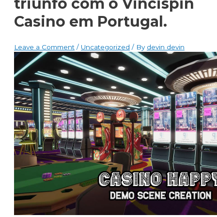
triunfo com o Vincispin
Casino em Portugal.
Leave a Comment
/
Uncategorized
/ By
devin devin