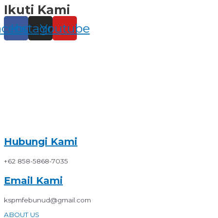
Ikuti Kami
Skip
to
content
acebook
Instagram
Youtube
Hubungi Kami
+62 858-5868-7035
Email Kami
kspmfebunud@gmail.com
ABOUT US