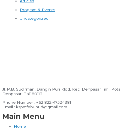
Articles
Program & Events
Uncategorized
Jl. P.B. Sudirman, Dangin Puri Klod, Kec. Denpasar Tim., Kota
Denpasar, Bali 80113
Phone Number : +62 822-4752-1381
Email : kspmfebunud@gmail.com
Main Menu
Home