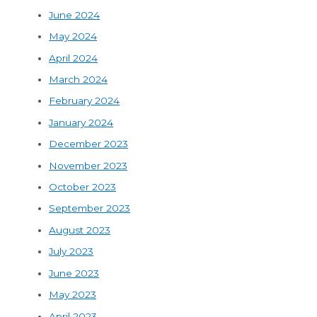
June 2024
May 2024
April 2024
March 2024
February 2024
January 2024
December 2023
November 2023
October 2023
September 2023
August 2023
July 2023
June 2023
May 2023
April 2023