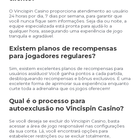
O Vincispin Casino proporciona atendimento ao usuário
24 horas por dia, 7 dias por semana, para garantir que
você nunca fique sem informações. Seja dia ou noite, a
equipe especializada está pronta para ajudá-lo a
qualquer hora, assegurando uma experiência de jogo
tranquila e agradável.
Existem planos de recompensas
para jogadores regulares?
Sim, existem excelentes planos de recompensas para
usuários assíduos! Você ganha pontos a cada partida,
desbloqueando recompensas e bônus exclusivos. É uma
excelente forma de aprimorar sua experiência enquanto
curte toda a adrenalina que os jogos oferecem!
Qual é o processo para
autoexclusão no Vincispin Casino?
Se você deseja se excluir do Vincispin Casino, basta
acessar a área de jogo responsável nas configurações
da sua conta. Lá, você encontrará opções para
estabelecer restrições ou se excluir totalmente,