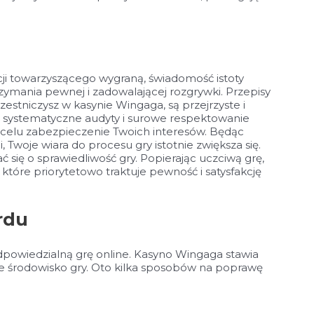
ji towarzyszącego wygraną, świadomość istoty
rzymania pewnej i zadowalającej rozgrywki. Przepisy
zestniczysz w kasynie Wingaga, są przejrzyste i
, systematyczne audyty i surowe respektowanie
 celu zabezpieczenie Twoich interesów. Będąc
Twoje wiara do procesu gry istotnie zwiększa się.
ać się o sprawiedliwość gry. Popierając uczciwą grę,
które priorytetowo traktuje pewność i satysfakcję
rdu
odpowiedzialną grę online. Kasyno Wingaga stawia
e środowisko gry. Oto kilka sposobów na poprawę