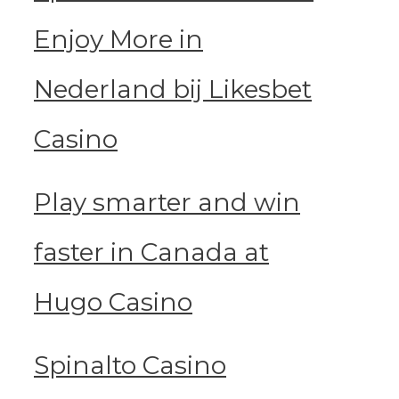
Enjoy More in
Nederland bij Likesbet
Casino
Play smarter and win
faster in Canada at
Hugo Casino
Spinalto Casino