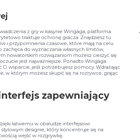
ej
wiadczenia z gry w kasynie Wingaga, platforma
orytetowo traktuje ochronę gracza. Znajdziesz tu
tów i przypomnienia czasowe, które mają na celu
o zachęca do wyznaczania własnych limitów,
ki tym nowatorskim rozwiązaniom możesz cieszyć się
zucie jest najważniejsze. Ponadto Wingaga
Ci wsparcie, jeśli potrzebujesz pomocy. Wdrażając
e, w którym możesz skupić się na rozrywce, grając
interfejs zapewniający
dzięki łatwemu w obsłudze interfejsowi
stylowym designie, który koncentruje się na
twością wejść w rozgrywkę.