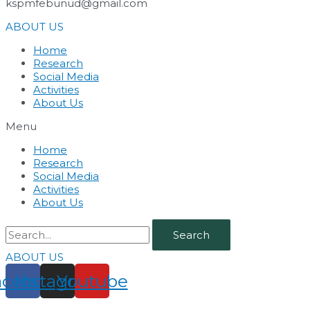
kspmfebunud@gmail.com
ABOUT US
Home
Research
Social Media
Activities
About Us
Menu
Home
Research
Social Media
Activities
About Us
Search
ABOUT US
acebook
Instagram
Youtube