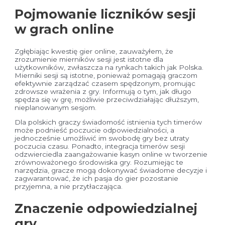
Pojmowanie liczników sesji
w grach online
Zgłębiając kwestię gier online, zauważyłem, że
zrozumienie mierników sesji jest istotne dla
użytkowników, zwłaszcza na rynkach takich jak Polska.
Mierniki sesji są istotne, ponieważ pomagają graczom
efektywnie zarządzać czasem spędzonym, promując
zdrowsze wrażenia z gry. Informują o tym, jak długo
spędza się w grę, możliwie przeciwdziałając dłuższym,
nieplanowanym sesjom.
Dla polskich graczy świadomość istnienia tych timerów
może podnieść poczucie odpowiedzialności, a
jednocześnie umożliwić im swobodę gry bez utraty
poczucia czasu. Ponadto, integracja timerów sesji
odzwierciedla zaangażowanie kasyn online w tworzenie
zrównoważonego środowiska gry. Rozumiejąc te
narzędzia, gracze mogą dokonywać świadome decyzje i
zagwarantować, że ich pasja do gier pozostanie
przyjemna, a nie przytłaczająca.
Znaczenie odpowiedzialnej
gry