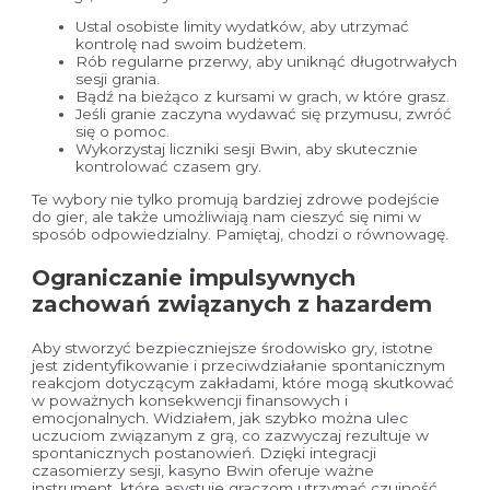
Ustal osobiste limity wydatków, aby utrzymać
kontrolę nad swoim budżetem.
Rób regularne przerwy, aby uniknąć długotrwałych
sesji grania.
Bądź na bieżąco z kursami w grach, w które grasz.
Jeśli granie zaczyna wydawać się przymusu, zwróć
się o pomoc.
Wykorzystaj liczniki sesji Bwin, aby skutecznie
kontrolować czasem gry.
Te wybory nie tylko promują bardziej zdrowe podejście
do gier, ale także umożliwiają nam cieszyć się nimi w
sposób odpowiedzialny. Pamiętaj, chodzi o równowagę.
Ograniczanie impulsywnych
zachowań związanych z hazardem
Aby stworzyć bezpieczniejsze środowisko gry, istotne
jest zidentyfikowanie i przeciwdziałanie spontanicznym
reakcjom dotyczącym zakładami, które mogą skutkować
w poważnych konsekwencji finansowych i
emocjonalnych. Widziałem, jak szybko można ulec
uczuciom związanym z grą, co zazwyczaj rezultuje w
spontanicznych postanowień. Dzięki integracji
czasomierzy sesji, kasyno Bwin oferuje ważne
instrument, które asystuje graczom utrzymać czujność