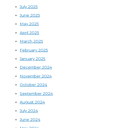
July 2025
June 2025
May 2025
April 2025
March 2025
February 2025
January 2025
December 2024
November 2024
October 2024
September 2024
August 2024
July 2024
June 2024