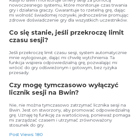
nowoczesnego systemu, które monitoruje czas trwania
gry i działania graczy. Gwarantuje to rzetelną grę, dając
mi wolność świadomej rozrywki, jednocześnie promując
zdrowe doświadczenie gry dla wszystkich uczestników.
Co się stanie, jeśli przekroczę limit
czasu sesji?
Jeśli przekroczę limit czasu sesji, system automatycznie
mnie wylogowuje, dając mi chwilę wytchnienia. Ta
funkcja wspiera odpowiedzialną grę, pozwalając mi
wrócić do gry odświeżonym i gotowym, bez ryzyka
przesady.
Czy mogę tymczasowo wyłączyć
licznik sesji na Bwin?
Nie, nie można tymczasowo zatrzymać licznika sesji na
Bwin. Jest on stworzony, aby promować odpowiedzialną
grę. Uznaję tę funkcję za wartościową, ponieważ pomaga
mi zarządzać czasem i utrzymać zrównoważony
stosunek do gry.
Post Views:
180