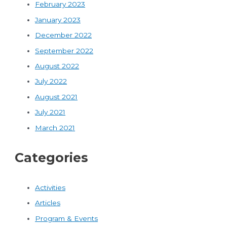
February 2023
January 2023
December 2022
September 2022
August 2022
July 2022
August 2021
July 2021
March 2021
Categories
Activities
Articles
Program & Events