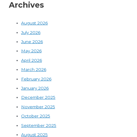
Archives
August 2026
July 2026
June 2026
May 2026
April 2026
March 2026
February 2026
January 2026
December 2025
November 2025
October 2025
September 2025
August 2025