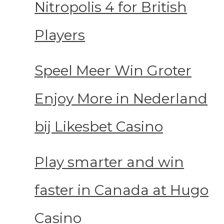
Nitropolis 4 for British
Players
Speel Meer Win Groter
Enjoy More in Nederland
bij Likesbet Casino
Play smarter and win
faster in Canada at Hugo
Casino