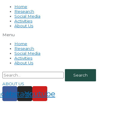
Home
Research
Social Media
Activities
About Us
Menu
Home
Research
Social Media
Activities
About Us
Search
ABOUT US
acebook
Instagram
Youtube