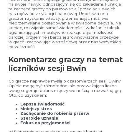
na swoje nawyki odnoszącym się do zakładami. Funkcja
ta zachęca graczy do pauzowania i przeglądu swoich
nastrojów oraz sytuacji finansowej. Umożliwia ona
graczom zyskanie władzy, przemieniając możliwie
nieprzemyślane postępowania w świadome decyzje. Na
koniec, rozwijanie samoświadomości i wdrażanie taktyk
ograniczających impulsywne reakcje daje możliwość
bardziej przyjemne i bardziej zrównoważone przeżycie
w grach, zachowując wartościową przez nas wszystkich
niezależność.
Komentarze graczy na temat
liczników sesji Bwin
Co gracze naprawdę myślą o czasomierzach sesji Bwin?
Opinie mogą być różnorodne, ale przeważająca liczba
uwag sugeruje balans między wolnością a rozważną grą.
Oto, co uzyskałem:
Lepsza świadomość
Mniejszy stres
Zachęcanie do robienia przerw
Szerokie uznanie
Fokus na przyjemności
W faktycznie narzędzia te są wspierać bardziej