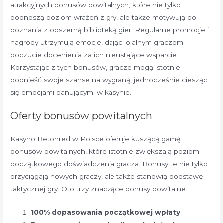
atrakcyjnych bonusów powitalnych, które nie tylko
podnoszą poziom wrażeń z gry, ale także motywują do
poznania z obszerną biblioteką gier. Regularne promocje i
nagrody utrzymują emocje, dając lojalnym graczom
poczucie docenienia za ich nieustające wsparcie.
Korzystając z tych bonusów, gracze mogą istotnie
podnieść swoje szanse na wygraną, jednocześnie ciesząc
się emocjami panującymi w kasynie.
Oferty bonusów powitalnych
Kasyno Betonred w Polsce oferuje kuszącą gamę
bonusów powitalnych, które istotnie zwiększają poziom
początkowego doświadczenia gracza. Bonusy te nie tylko
przyciągają nowych graczy, ale także stanowią podstawę
taktycznej gry. Oto trzy znaczące bonusy powitalne:
100% dopasowania początkowej wpłaty