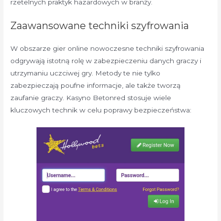
rzetelnych praktyk hazardowych w branży.
Zaawansowane techniki szyfrowania
W obszarze gier online nowoczesne techniki szyfrowania
odgrywają istotną rolę w zabezpieczeniu danych graczy i
utrzymaniu uczciwej gry. Metody te nie tylko
zabezpieczają poufne informacje, ale także tworzą
zaufanie graczy. Kasyno Betonred stosuje wiele
kluczowych technik w celu poprawy bezpieczeństwa: