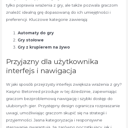
tylko poprawia wrażenia z gry, ale także pozwala graczom
znaleźć idealną grę dopasowaną do ich umiejętności i
preferencji. Kluczowe kategorie zawierają:
Automaty do gry
Gry stołowe
Gry z krupierem na żywo
Przyjazny dla użytkownika
interfejs i nawigacja
W jaki sposób przejrzysty interfejs zwiększa wrażenia z gry?
Kasyno Betonred przoduje w tej dziedzinie, zapewniając
graczom bezproblemową nawigację i szybki dostęp do
ulubionych gier. Przystępny design ogranicza rozpraszanie
uwagi, umożliwiając graczom skupić się na strategii i
przyjemności. Jasna kategoryzacja i responsywne
sterowanie gwarantują, że zarówno początkujący, jak i