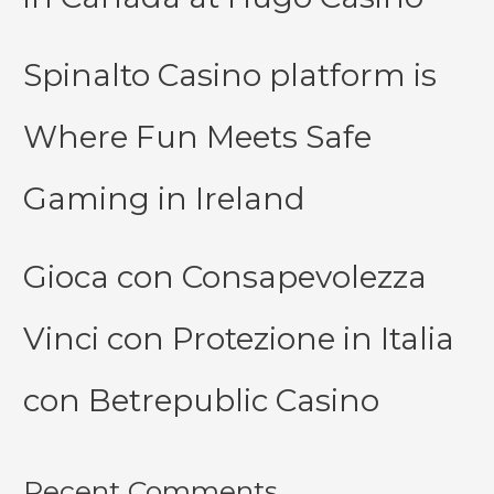
Spinalto Casino platform is
Where Fun Meets Safe
Gaming in Ireland
Gioca con Consapevolezza
Vinci con Protezione in Italia
con Betrepublic Casino
Recent Comments