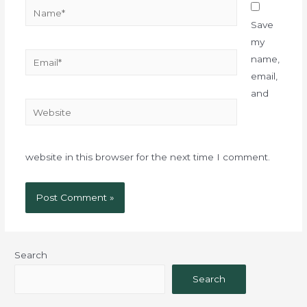
Save
my
name,
email,
and
website in this browser for the next time I comment.
Search
Search