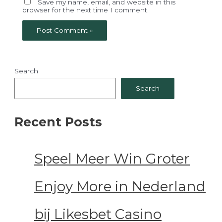
Save my name, email, and website in this
browser for the next time I comment.
Search
Search
Recent Posts
Speel Meer Win Groter
Enjoy More in Nederland
bij Likesbet Casino