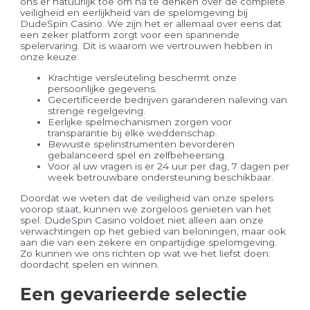
ons er natuurlijk toe om na te denken over de complete
veiligheid en eerlijkheid van de spelomgeving bij
DudeSpin Casino. We zijn het er allemaal over eens dat
een zeker platform zorgt voor een spannende
spelervaring. Dit is waarom we vertrouwen hebben in
onze keuze:
Krachtige versleuteling beschermt onze
persoonlijke gegevens.
Gecertificeerde bedrijven garanderen naleving van
strenge regelgeving.
Eerlijke spelmechanismen zorgen voor
transparantie bij elke weddenschap.
Bewuste spelinstrumenten bevorderen
gebalanceerd spel en zelfbeheersing.
Voor al uw vragen is er 24 uur per dag, 7 dagen per
week betrouwbare ondersteuning beschikbaar.
Doordat we weten dat de veiligheid van onze spelers
voorop staat, kunnen we zorgeloos genieten van het
spel. DudeSpin Casino voldoet niet alleen aan onze
verwachtingen op het gebied van beloningen, maar ook
aan die van een zekere en onpartijdige spelomgeving.
Zo kunnen we ons richten op wat we het liefst doen:
doordacht spelen en winnen.
Een gevarieerde selectie