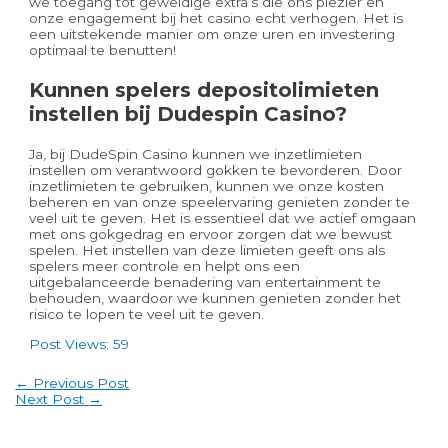
we toegang tot geweldige extra’s die ons plezier en
onze engagement bij het casino echt verhogen. Het is
een uitstekende manier om onze uren en investering
optimaal te benutten!
Kunnen spelers depositolimieten
instellen bij Dudespin Casino?
Ja, bij DudeSpin Casino kunnen we inzetlimieten
instellen om verantwoord gokken te bevorderen. Door
inzetlimieten te gebruiken, kunnen we onze kosten
beheren en van onze speelervaring genieten zonder te
veel uit te geven. Het is essentieel dat we actief omgaan
met ons gokgedrag en ervoor zorgen dat we bewust
spelen. Het instellen van deze limieten geeft ons als
spelers meer controle en helpt ons een
uitgebalanceerde benadering van entertainment te
behouden, waardoor we kunnen genieten zonder het
risico te lopen te veel uit te geven.
Post Views:
59
Post
←
Previous Post
navigation
Next Post
→