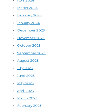
April 2024
March 2024
February 2024
January 2024
December 2023
November 2023
October 2023
September 2023
August 2023
July 2023
June 2023
May 2023
April 2023
March 2023
February 2023