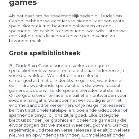
games
Als het gaat om de speelmogelijkheden bij DudeSpin
Casino, hebben we echt iets te bieden. Met een grote
spelbibliotheek met bekende gokkasten en een
spannend live casino is er voor ieder wat wils. Laten we
eens kijken hoe dit aanbod onze speelervaring zo
bijzonder maakt.
Grote spelbibliotheek
Bij DudeSpin Casino kunnen spelers een grote
spelbibliotheek verwachten die echt aan iedereen zijn
voorkeur voldoet. We hebben een selectie
samengesteld met alle denkbare genres, waardoor er
een indrukwekkende spelvariatie is die zowel casual
gamers als doorwinterde spelers tevreden zal stellen.
Onze gebruikersinterface is intuïtief en ontworpen voor
soepele navigatie, waardoor het eenvoudig is om het
enorme aanbod te verkennen. Of je nu geïnteresseerd
bent in traditionele tafelspellen, boeiende videopoker of
spannende bingo, bij ons zit je goed. Elke categorie
biedt uitzonderlijke graphics en boeiende gameplay die
ervoor zorgen dat we steeds weer terugkomen. Dankzij
regelmatige updates en verse releases is er altijd wel iets
nieuws en opwindends te vinden. Dompel jezelf onder