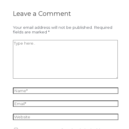
Leave a Comment
Your email address will not be published.
Required
fields are marked
*
Type
here..
Name*
Email*
Website