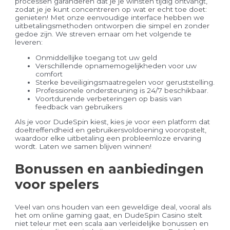
processen garanderen dat je je winsten tijdig ontvangt,
zodat je je kunt concentreren op wat er echt toe doet:
genieten! Met onze eenvoudige interface hebben we
uitbetalingsmethoden ontworpen die simpel en zonder
gedoe zijn. We streven ernaar om het volgende te
leveren:
Onmiddellijke toegang tot uw geld
Verschillende opnamemogelijkheden voor uw
comfort
Sterke beveiligingsmaatregelen voor geruststelling.
Professionele ondersteuning is 24/7 beschikbaar.
Voortdurende verbeteringen op basis van
feedback van gebruikers
Als je voor DudeSpin kiest, kies je voor een platform dat
doeltreffendheid en gebruikersvoldoening vooropstelt,
waardoor elke uitbetaling een probleemloze ervaring
wordt. Laten we samen blijven winnen!
Bonussen en aanbiedingen
voor spelers
Veel van ons houden van een geweldige deal, vooral als
het om online gaming gaat, en DudeSpin Casino stelt
niet teleur met een scala aan verleidelijke bonussen en