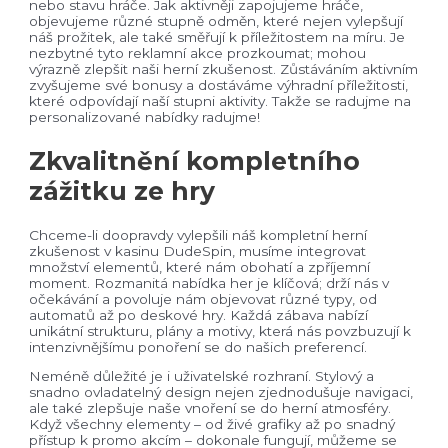
nebo stavu hráče. Jak aktivněji zapojujeme hráče,
objevujeme různé stupně odměn, které nejen vylepšují
náš prožitek, ale také směřují k příležitostem na míru. Je
nezbytné tyto reklamní akce prozkoumat; mohou
výrazně zlepšit naši herní zkušenost. Zůstáváním aktivním
zvyšujeme své bonusy a dostáváme výhradní příležitosti,
které odpovídají naší stupni aktivity. Takže se radujme na
personalizované nabídky radujme!
Zkvalitnění kompletního
zážitku ze hry
Chceme-li doopravdy vylepšili náš kompletní herní
zkušenost v kasinu DudeSpin, musíme integrovat
množství elementů, které nám obohatí a zpříjemní
moment. Rozmanitá nabídka her je klíčová; drží nás v
očekávání a povoluje nám objevovat různé typy, od
automatů až po deskové hry. Každá zábava nabízí
unikátní strukturu, plány a motivy, která nás povzbuzují k
intenzivnějšímu ponoření se do našich preferencí.
Neméně důležité je i uživatelské rozhraní. Stylový a
snadno ovladatelný design nejen zjednodušuje navigaci,
ale také zlepšuje naše vnoření se do herní atmosféry.
Když všechny elementy – od živé grafiky až po snadný
přístup k promo akcím – dokonale fungují, můžeme se