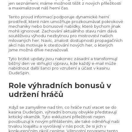
jen seznámeni; máme možnost těžit z nových příležitostí
a maximalizovat náš herní čas.
Tento proud informací podporuje dynamické herní
prostředí, které nám umožňuje prozkoumávat pokrokové
mechaniky nebo bonusové nabídky, které bychom jinak
mohli ignorovat. Zachování aktuálního stavu nám dává
soutěživou výhodu nezbytnou pro mistrovství našich
milovaných her. Navíc, znalost dostupnosti propagačních
akcí nás motivuje k otestování nových her, o kterých
jsme možná dříve nezvažovali.
Tyto brzké updaty jsou nakonec zásadní a transformují
běžný den ve strhující výpravu, kde každý e-mail může
nabídnout další šanci pro vzrušení a účast v kasinu
DudeSpin.
Role výhradních bonusů v
udržení hráčů
Když se zamyslíme nad tím, co hráče nutí vracet se do
kasina DudeSpin, výhradní bonusy obvykle představují
kritický okamžik. Tyto exkluzivní příležitosti nejen
povzbuzují k novým přihlášením, ale také odměňují naši
trvalou loajalitu a vyvolávají v nás pocit, že si jich v
konkurenčním okolí ceníme. Věrnostní programy tento