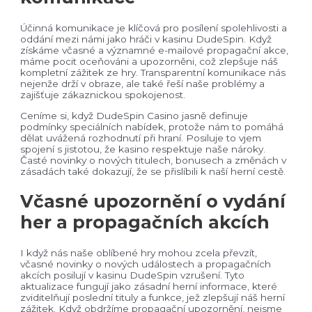
Účinná komunikace je klíčová pro posílení spolehlivosti a
oddání mezi námi jako hráči v kasinu DudeSpin. Když
získáme včasné a významné e-mailové propagační akce,
máme pocit oceňováni a upozorněni, což zlepšuje náš
kompletní zážitek ze hry. Transparentní komunikace nás
nejenže drží v obraze, ale také řeší naše problémy a
zajišťuje zákaznickou spokojenost.
Ceníme si, když DudeSpin Casino jasně definuje
podmínky speciálních nabídek, protože nám to pomáhá
dělat uvážená rozhodnutí při hraní. Posiluje to vjem
spojení s jistotou, že kasino respektuje naše nároky.
Časté novinky o nových titulech, bonusech a změnách v
zásadách také dokazují, že se přislíbili k naší herní cestě.
Včasné upozornění o vydání
her a propagačních akcích
I když nás naše oblíbené hry mohou zcela převzít,
včasné novinky o nových událostech a propagačních
akcích posilují v kasinu DudeSpin vzrušení. Tyto
aktualizace fungují jako zásadní herní informace, které
zviditelňují poslední tituly a funkce, jež zlepšují náš herní
zážitek. Když obdržíme propagační upozornění, nejsme