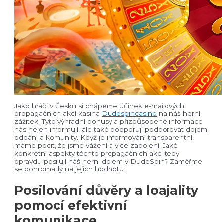
Jako hráči v Česku si chápeme účinek e-mailových
propagačních akcí kasina
Dudespincasino
na náš herní
zážitek. Tyto výhradní bonusy a přizpůsobené informace
nás nejen informují, ale také podporují podporovat dojem
oddání a komunity. Když je informování transparentní,
máme pocit, že jsme vážení a více zapojení. Jaké
konkrétní aspekty těchto propagačních akcí tedy
opravdu posilují náš herní dojem v DudeSpin? Zaměřme
se dohromady na jejich hodnotu.
Posilování důvěry a loajality
pomocí efektivní
komunikace