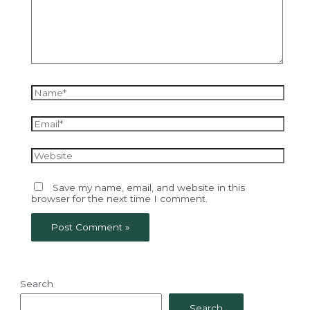
Name*
Email*
Website
Save my name, email, and website in this
browser for the next time I comment.
Search
Search