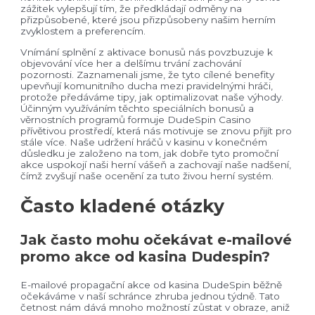
zážitek vylepšují tím, že předkládají odměny na
přizpůsobené, které jsou přizpůsobeny našim herním
zvyklostem a preferencím.
Vnímání splnění z aktivace bonusů nás povzbuzuje k
objevování více her a delšímu trvání zachování
pozornosti. Zaznamenali jsme, že tyto cílené benefity
upevňují komunitního ducha mezi pravidelnými hráči,
protože předáváme tipy, jak optimalizovat naše výhody.
Účinným využíváním těchto speciálních bonusů a
věrnostních programů formuje DudeSpin Casino
přívětivou prostředí, která nás motivuje se znovu přijít pro
stále více. Naše udržení hráčů v kasinu v konečném
důsledku je založeno na tom, jak dobře tyto promoční
akce uspokojí naši herní vášeň a zachovají naše nadšení,
čímž zvyšují naše ocenění za tuto živou herní systém.
Často kladené otázky
Jak často mohu očekávat e-mailové
promo akce od kasina Dudespin?
E-mailové propagační akce od kasina DudeSpin běžně
očekáváme v naší schránce zhruba jednou týdně. Tato
četnost nám dává mnoho možností zůstat v obraze, aniž