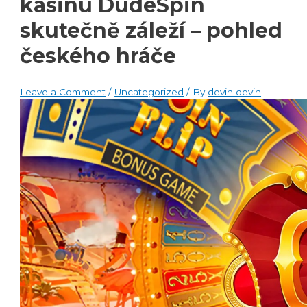
kasinu DudeSpin
skutečně záleží – pohled
českého hráče
Leave a Comment
/
Uncategorized
/ By
devin devin