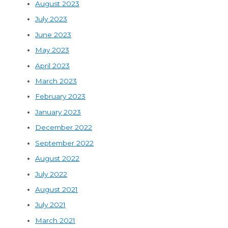
August 2023
July 2023
June 2023
May 2023
April 2023
March 2023
February 2023
January 2023
December 2022
September 2022
August 2022
July 2022
August 2021
July 2021
March 2021