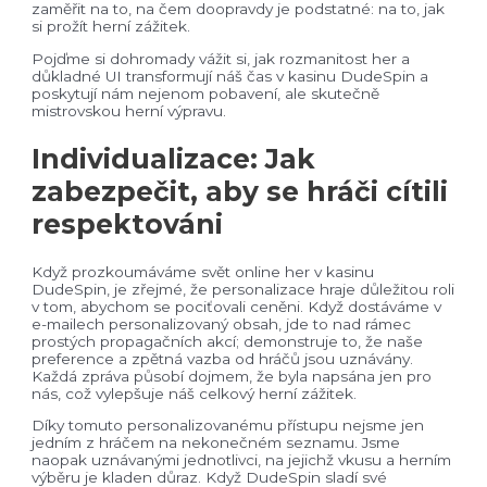
zaměřit na to, na čem doopravdy je podstatné: na to, jak
si prožít herní zážitek.
Pojďme si dohromady vážit si, jak rozmanitost her a
důkladné UI transformují náš čas v kasinu DudeSpin a
poskytují nám nejenom pobavení, ale skutečně
mistrovskou herní výpravu.
Individualizace: Jak
zabezpečit, aby se hráči cítili
respektováni
Když prozkoumáváme svět online her v kasinu
DudeSpin, je zřejmé, že personalizace hraje důležitou roli
v tom, abychom se pociťovali ceněni. Když dostáváme v
e-mailech personalizovaný obsah, jde to nad rámec
prostých propagačních akcí; demonstruje to, že naše
preference a zpětná vazba od hráčů jsou uznávány.
Každá zpráva působí dojmem, že byla napsána jen pro
nás, což vylepšuje náš celkový herní zážitek.
Díky tomuto personalizovanému přístupu nejsme jen
jedním z hráčem na nekonečném seznamu. Jsme
naopak uznávanými jednotlivci, na jejichž vkusu a herním
výběru je kladen důraz. Když DudeSpin sladí své