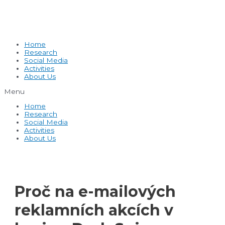
Home
Research
Social Media
Activities
About Us
Menu
Home
Research
Social Media
Activities
About Us
Proč na e-mailových
reklamních akcích v