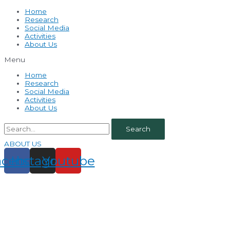
Home
Research
Social Media
Activities
About Us
Menu
Home
Research
Social Media
Activities
About Us
Search
ABOUT US
acebook
Instagram
Youtube