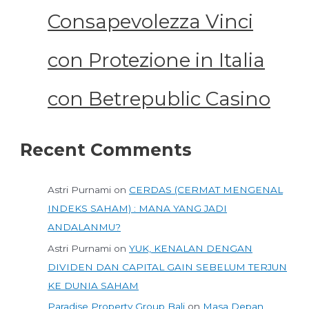
Consapevolezza Vinci
con Protezione in Italia
con Betrepublic Casino
Recent Comments
Astri Purnami
on
CERDAS (CERMAT MENGENAL
INDEKS SAHAM) : MANA YANG JADI
ANDALANMU?
Astri Purnami
on
YUK, KENALAN DENGAN
DIVIDEN DAN CAPITAL GAIN SEBELUM TERJUN
KE DUNIA SAHAM
Paradise Property Group Bali
on
Masa Depan