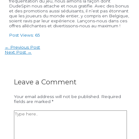
fréquentation du jeu, nous aimons la façon dont
DudeSpin nous attache et nous gratifie. Avec des bonus
et des promotions aussi séduisants, il n’est pas étonnant
que les joueurs du monde entier, y compris en Belgique,
soient ravis par leur expérience. Lançons-nous dans ces
offres alléchantes et divertissons-nous au maximum !
Post Views:
65
Post
←
Previous Post
navigation
Next Post
→
Leave a Comment
Your email address will not be published.
Required
fields are marked
*
Type
here..