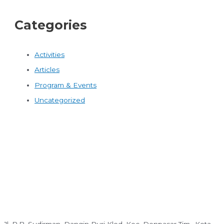
Categories
Activities
Articles
Program & Events
Uncategorized