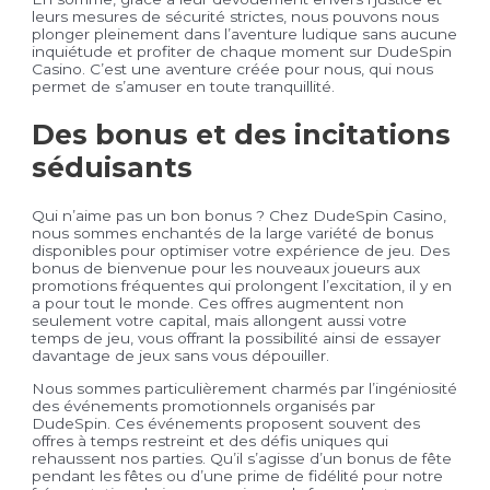
leurs mesures de sécurité strictes, nous pouvons nous
plonger pleinement dans l’aventure ludique sans aucune
inquiétude et profiter de chaque moment sur DudeSpin
Casino. C’est une aventure créée pour nous, qui nous
permet de s’amuser en toute tranquillité.
Des bonus et des incitations
séduisants
Qui n’aime pas un bon bonus ? Chez DudeSpin Casino,
nous sommes enchantés de la large variété de bonus
disponibles pour optimiser votre expérience de jeu. Des
bonus de bienvenue pour les nouveaux joueurs aux
promotions fréquentes qui prolongent l’excitation, il y en
a pour tout le monde. Ces offres augmentent non
seulement votre capital, mais allongent aussi votre
temps de jeu, vous offrant la possibilité ainsi de essayer
davantage de jeux sans vous dépouiller.
Nous sommes particulièrement charmés par l’ingéniosité
des événements promotionnels organisés par
DudeSpin. Ces événements proposent souvent des
offres à temps restreint et des défis uniques qui
rehaussent nos parties. Qu’il s’agisse d’un bonus de fête
pendant les fêtes ou d’une prime de fidélité pour notre