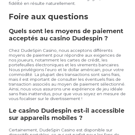
fidélité en résulte naturellement.
Foire aux questions
Quels sont les moyens de paiement
acceptés au casino Dudespin ?
Chez DudeSpin Casino, nous acceptons différents
moyens de paiement pour répondre aux exigences de
nos joueurs, notamment les cartes de crédit, les
portefeuilles électroniques et les virements bancaires.
Nous privilégions l’euro et le dollar américain, pour votre
commodité. La plupart des transactions sont sans frais,
mais il est important de consulter les éventuels frais de
transaction associés au moyen de paiement sélectionné.
Ainsi, nous vous assurons une expérience de jeu idéale
sans frais inattendus, pour que vous soyez en mesure de
vous focaliser sur le divertissement !
Le casino Dudespin est-il accessible
sur appareils mobiles ?
Certainement, DudeSpin Casino est disponible sur
dispositifs portables, ce qui est parfait pour les fans de