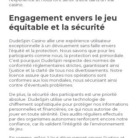
casino.
Engagement envers le jeu
équitable et la sécurité
DudeSpin Casino allie une expérience utilisateur
exceptionnelle à un dévouement sans faille envers
l’équité et la protection. Nous savons que pour les
participants comme nous, la protection est primordiale.
C’est pourquoi DudeSpin respecte des normes de
conformité réglementaires strictes, garantissant ainsi
l’justice et la clarté de tous nos divertissements. Notre
licence assure que toutes nos opérations sont
conformes aux lois mondiales, nous sécurisant ainsi
contre d’éventuels problèmes.
De plus, la sécurité des participants est une priorité
absolue. DudeSpin utilise une technologie de
chiffrement sophistiquée pour protéger nos informations
personnelles et financières, ce qui nous autorise de
jouer en toute sérénité. Des audits réguliers effectués
par des organismes autonomes renforcent encore notre
confiance, car ils valident l’intégrité de l’environnement
de jeu.
En somme, grâce à leur dévouement envers l’justice et