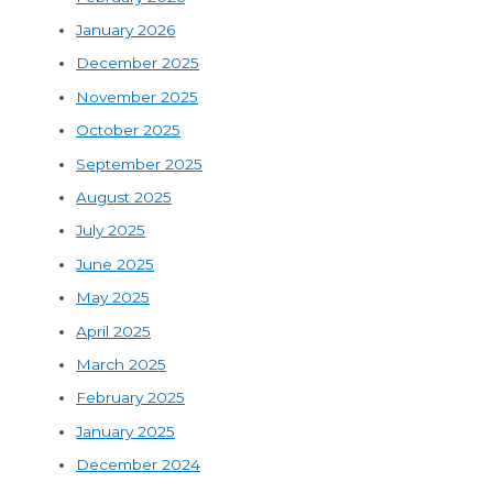
January 2026
December 2025
November 2025
October 2025
September 2025
August 2025
July 2025
June 2025
May 2025
April 2025
March 2025
February 2025
January 2025
December 2024