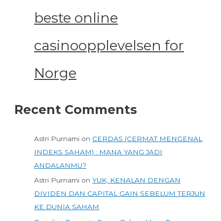
beste online
casinoopplevelsen for
Norge
Recent Comments
Astri Purnami
on
CERDAS (CERMAT MENGENAL
INDEKS SAHAM) : MANA YANG JADI
ANDALANMU?
Astri Purnami
on
YUK, KENALAN DENGAN
DIVIDEN DAN CAPITAL GAIN SEBELUM TERJUN
KE DUNIA SAHAM