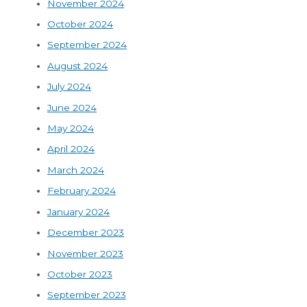
November 2024
October 2024
September 2024
August 2024
July 2024
June 2024
May 2024
April 2024
March 2024
February 2024
January 2024
December 2023
November 2023
October 2023
September 2023