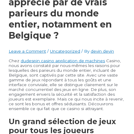
apprécié par de vrais
parieurs du monde
entier, notamment en
Belgique ?
Leave a Comment
/
Uncategorized
/ By
devin devin
Chez
dudespin casino application de machines
Casino,
nous avons constaté par nous-mêmes les raisons pour
lesquelles des parieurs du monde entier, incluant de
Belgique, sont captivés par cette site. Avec une vaste
gamme de jeux répondant à tous les goûts et une
interface conviviale, elle se distingue clairement sur le
marché concurrentiel des jeux en ligne. De plus, son
engagement envers la sécurité et la satisfaction des
joueurs est exemplaire. Mais ce qui nous incite à revenir,
ce sont les bonus et offres séduisants. Découvrons
ensemble ce qui fait que ce casino si attrayant.
Un grand sélection de jeux
pour tous les joueurs