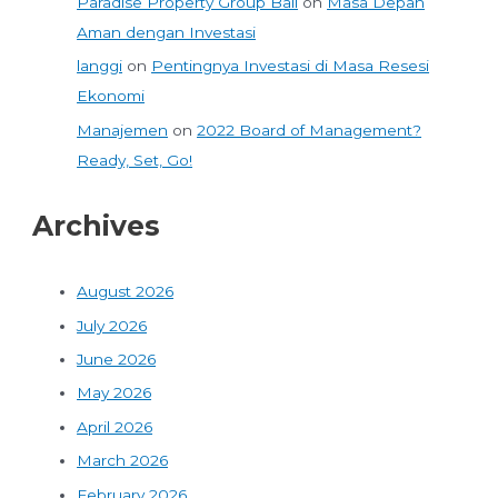
Paradise Property Group Bali
on
Masa Depan
Aman dengan Investasi
langgi
on
Pentingnya Investasi di Masa Resesi
Ekonomi
Manajemen
on
2022 Board of Management?
Ready, Set, Go!
Archives
August 2026
July 2026
June 2026
May 2026
April 2026
March 2026
February 2026