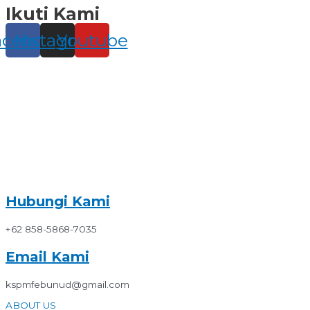
Ikuti Kami
Skip
to
content
acebook
Instagram
Youtube
Hubungi Kami
+62 858-5868-7035
Email Kami
kspmfebunud@gmail.com
ABOUT US