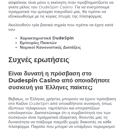
ασφάλειας είναι μόνο η εκκίνηση όταν προβληματίζεστε να
γίνετε μέλος του DudeSpin Casino. Για να ενισχύσουμε
πραγματικά την εμπειρία παιχνιδιού μας, θα πρέπει να
εξοικειωθούμε με τις κύριες πτυχές της πλατφόρμας.
Ακολουθούν τρία βασικά σημεία που πρέπει να έχετε κατά
νου:
Χαρακτηριστικά DudeSpin
Εμπειρίες Παικτών
Νομικοί Κανονιστικές Διατάξεις
Συχνές ερωτήσεις
Είναι δυνατή η πρόσβαση στο
Dudespin Casino από οποιαδήποτε
συσκευή για Έλληνες παίκτες;
Βεβαίως, οι Έλληνες χρήστες μπορούν να έχουν πρόσβαση
στο Καζίνο DudeSpin από οποιαδήποτε συσκευή, όπως
έξυπνων τηλεφώνων, ταμπλετών και επιτραπέζιων
υπολογιστών. Διαπιστώσαμε ότι η συμβατότητά του των
συσκευών είναι πραγματικά εξαιρετική, δίνοντάς μας τη
δυνατότητα να παίζουμε παιχνίδι χωρίς διακοπές σε κάθε
πλατφόρμα. Παρόλο που μπορεί να υπάρξουν περιορισμοί