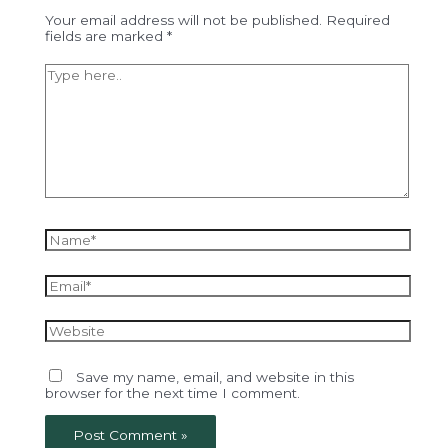
Your email address will not be published.
Required
fields are marked
*
Type
here..
Name*
Email*
Website
Save my name, email, and website in this
browser for the next time I comment.