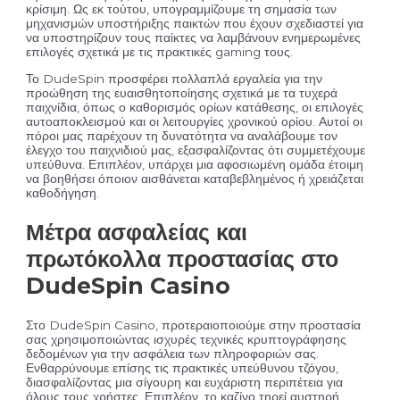
κρίσιμη. Ως εκ τούτου, υπογραμμίζουμε τη σημασία των
μηχανισμών υποστήριξης παικτών που έχουν σχεδιαστεί για
να υποστηρίζουν τους παίκτες να λαμβάνουν ενημερωμένες
επιλογές σχετικά με τις πρακτικές gaming τους.
Το DudeSpin προσφέρει πολλαπλά εργαλεία για την
προώθηση της ευαισθητοποίησης σχετικά με τα τυχερά
παιχνίδια, όπως ο καθορισμός ορίων κατάθεσης, οι επιλογές
αυτοαποκλεισμού και οι λειτουργίες χρονικού ορίου. Αυτοί οι
πόροι μας παρέχουν τη δυνατότητα να αναλάβουμε τον
έλεγχο του παιχνιδιού μας, εξασφαλίζοντας ότι συμμετέχουμε
υπεύθυνα. Επιπλέον, υπάρχει μια αφοσιωμένη ομάδα έτοιμη
να βοηθήσει όποιον αισθάνεται καταβεβλημένος ή χρειάζεται
καθοδήγηση.
Μέτρα ασφαλείας και
πρωτόκολλα προστασίας στο
DudeSpin Casino
Στο DudeSpin Casino, προτεραιοποιούμε στην προστασία
σας χρησιμοποιώντας ισχυρές τεχνικές κρυπτογράφησης
δεδομένων για την ασφάλεια των πληροφοριών σας.
Ενθαρρύνουμε επίσης τις πρακτικές υπεύθυνου τζόγου,
διασφαλίζοντας μια σίγουρη και ευχάριστη περιπέτεια για
όλους τους χρήστες. Επιπλέον, το καζίνο τηρεί αυστηρή