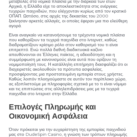
μεταβολές στα νομικά πλαίσια με την διάρκεια των ετών.
Αρχικά, η Ελλάδα είχε το αποκλειστικότητα στις ενέργειες
τυχερών παιχνιδιών, που ελέγχονταν κυρίως από τον κρατικό
ΟΠΑΠ. Ωστόσο, στις αρχές της δεκαετίας του 2000
ξεκίνησαν αρκετές αλλαγές, οι οποίες έφεραν μια πιο ελεύθερη
αγορά.
Είναι αναγκαίο να κατανοήσουμε τα τρέχοντα νομικά πλαίσια
που καθορίζουν τα τυχερά παιχνίδια στο ίντερνετ, καθώς
διαδραματίζουν κρίσιμο ρόλο στον καθορισμό του τι είναι
επιτρεπτό. Ενώ πολλά διεθνή διαδικτυακά καζίνο
απευθύνονται σε Έλληνες παίκτες, η αδειοδότηση και η
συμμόρφωση με κανονισμούς είναι αυτά που ορίζουν τη
νομιμοποίησή τους. Η κατάλληλη επιτήρηση διασφαλίζει ότι οι
διαχειριστές ακολουθούν τα πρότυπα ασφαλείας,
προσφέροντας μια προστατευμένη εμπειρία στους χρήστες.
Καθώς λοιπόν πλοηγούμαστε σε αυτόν τον περίπλοκο χώρο,
ας εξοπλιστούμε με πληροφορίες σχετικά με το τι είναι νόμιμο
και τις επιπτώσεις στις αλληλεπιδράσεις μας με τα τυχερά
παιχνίδια στο ίντερνετ στην Ελλάδα.
Επιλογές Πληρωμής και
Οικονομική Ασφάλεια
Όταν πρόκειται για την ευχαρίστηση της εμπειρίας παιχνιδιού
μας στο DudeSpin Casino, η γνώση των τρόπων πληρωμής