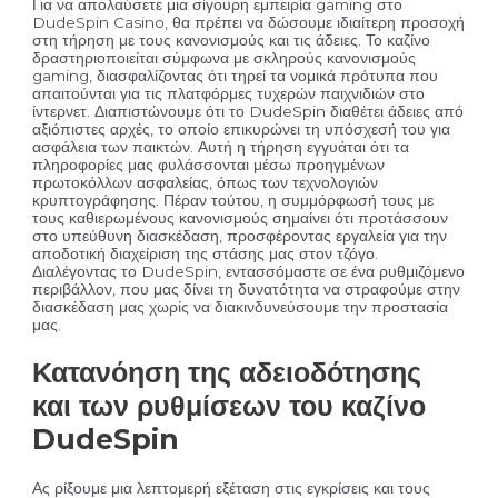
Για να απολαύσετε μια σίγουρη εμπειρία gaming στο
DudeSpin Casino, θα πρέπει να δώσουμε ιδιαίτερη προσοχή
στη τήρηση με τους κανονισμούς και τις άδειες. Το καζίνο
δραστηριοποιείται σύμφωνα με σκληρούς κανονισμούς
gaming, διασφαλίζοντας ότι τηρεί τα νομικά πρότυπα που
απαιτούνται για τις πλατφόρμες τυχερών παιχνιδιών στο
ίντερνετ. Διαπιστώνουμε ότι το DudeSpin διαθέτει άδειες από
αξιόπιστες αρχές, το οποίο επικυρώνει τη υπόσχεσή του για
ασφάλεια των παικτών. Αυτή η τήρηση εγγυάται ότι τα
πληροφορίες μας φυλάσσονται μέσω προηγμένων
πρωτοκόλλων ασφαλείας, όπως των τεχνολογιών
κρυπτογράφησης. Πέραν τούτου, η συμμόρφωσή τους με
τους καθιερωμένους κανονισμούς σημαίνει ότι προτάσσουν
στο υπεύθυνη διασκέδαση, προσφέροντας εργαλεία για την
αποδοτική διαχείριση της στάσης μας στον τζόγο.
Διαλέγοντας το DudeSpin, εντασσόμαστε σε ένα ρυθμιζόμενο
περιβάλλον, που μας δίνει τη δυνατότητα να στραφούμε στην
διασκέδαση μας χωρίς να διακινδυνεύσουμε την προστασία
μας.
Κατανόηση της αδειοδότησης
και των ρυθμίσεων του καζίνο
DudeSpin
Ας ρίξουμε μια λεπτομερή εξέταση στις εγκρίσεις και τους