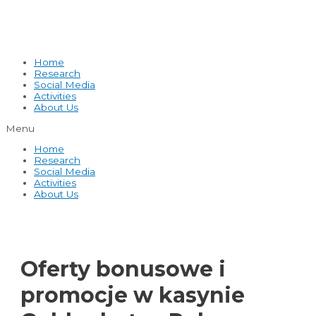
Home
Research
Social Media
Activities
About Us
Menu
Home
Research
Social Media
Activities
About Us
Oferty bonusowe i
promocje w kasynie