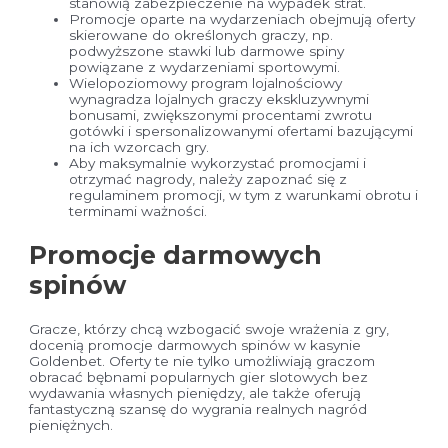
stanowią zabezpieczenie na wypadek strat.
Promocje oparte na wydarzeniach obejmują oferty
skierowane do określonych graczy, np.
podwyższone stawki lub darmowe spiny
powiązane z wydarzeniami sportowymi.
Wielopoziomowy program lojalnościowy
wynagradza lojalnych graczy ekskluzywnymi
bonusami, zwiększonymi procentami zwrotu
gotówki i spersonalizowanymi ofertami bazującymi
na ich wzorcach gry.
Aby maksymalnie wykorzystać promocjami i
otrzymać nagrody, należy zapoznać się z
regulaminem promocji, w tym z warunkami obrotu i
terminami ważności.
Promocje darmowych
spinów
Gracze, którzy chcą wzbogacić swoje wrażenia z gry,
docenią promocje darmowych spinów w kasynie
Goldenbet. Oferty te nie tylko umożliwiają graczom
obracać bębnami popularnych gier slotowych bez
wydawania własnych pieniędzy, ale także oferują
fantastyczną szansę do wygrania realnych nagród
pieniężnych.