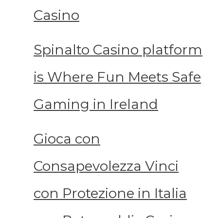
Casino
Spinalto Casino platform
is Where Fun Meets Safe
Gaming in Ireland
Gioca con
Consapevolezza Vinci
con Protezione in Italia