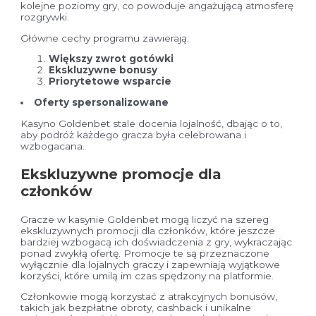
kolejne poziomy gry, co powoduje angażującą atmosferę
rozgrywki.
Główne cechy programu zawierają:
Większy zwrot gotówki
Ekskluzywne bonusy
Priorytetowe wsparcie
Oferty spersonalizowane
Kasyno Goldenbet stale docenia lojalność, dbając o to,
aby podróż każdego gracza była celebrowana i
wzbogacana.
Ekskluzywne promocje dla
członków
Gracze w kasynie Goldenbet mogą liczyć na szereg
ekskluzywnych promocji dla członków, które jeszcze
bardziej wzbogacą ich doświadczenia z gry, wykraczając
ponad zwykłą ofertę. Promocje te są przeznaczone
wyłącznie dla lojalnych graczy i zapewniają wyjątkowe
korzyści, które umilą im czas spędzony na platformie.
Członkowie mogą korzystać z atrakcyjnych bonusów,
takich jak bezpłatne obroty, cashback i unikalne