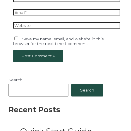
Email*
Website
Save my name, email, and website in this
browser for the next time I comment.
Search
Search
Recent Posts