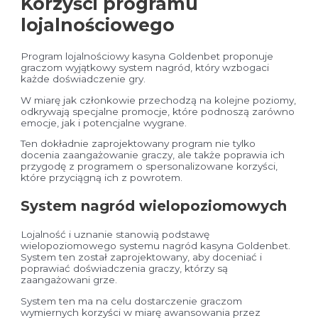
Korzyści programu
lojalnościowego
Program lojalnościowy kasyna Goldenbet proponuje
graczom wyjątkowy system nagród, który wzbogaci
każde doświadczenie gry.
W miarę jak członkowie przechodzą na kolejne poziomy,
odkrywają specjalne promocje, które podnoszą zarówno
emocje, jak i potencjalne wygrane.
Ten dokładnie zaprojektowany program nie tylko
docenia zaangażowanie graczy, ale także poprawia ich
przygodę z programem o spersonalizowane korzyści,
które przyciągną ich z powrotem.
System nagród wielopoziomowych
Lojalność i uznanie stanowią podstawę
wielopoziomowego systemu nagród kasyna Goldenbet.
System ten został zaprojektowany, aby doceniać i
poprawiać doświadczenia graczy, którzy są
zaangażowani grze.
System ten ma na celu dostarczenie graczom
wymiernych korzyści w miarę awansowania przez