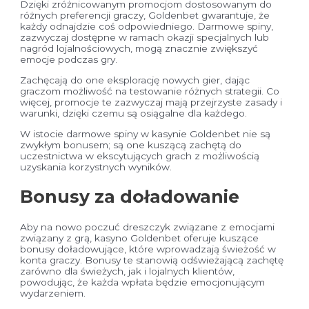
Dzięki zróżnicowanym promocjom dostosowanym do
różnych preferencji graczy, Goldenbet gwarantuje, że
każdy odnajdzie coś odpowiedniego. Darmowe spiny,
zazwyczaj dostępne w ramach okazji specjalnych lub
nagród lojalnościowych, mogą znacznie zwiększyć
emocje podczas gry.
Zachęcają do one eksplorację nowych gier, dając
graczom możliwość na testowanie różnych strategii. Co
więcej, promocje te zazwyczaj mają przejrzyste zasady i
warunki, dzięki czemu są osiągalne dla każdego.
W istocie darmowe spiny w kasynie Goldenbet nie są
zwykłym bonusem; są one kuszącą zachętą do
uczestnictwa w ekscytujących grach z możliwością
uzyskania korzystnych wyników.
Bonusy za doładowanie
Aby na nowo poczuć dreszczyk związane z emocjami
związany z grą, kasyno Goldenbet oferuje kuszące
bonusy doładowujące, które wprowadzają świeżość w
konta graczy. Bonusy te stanowią odświeżającą zachętę
zarówno dla świeżych, jak i lojalnych klientów,
powodując, że każda wpłata będzie emocjonującym
wydarzeniem.