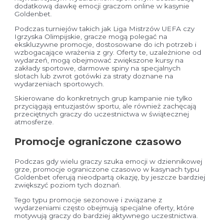
dodatkową dawkę emocji graczom online w kasynie
Goldenbet.
Podczas turniejów takich jak Liga Mistrzów UEFA czy
Igrzyska Olimpijskie, gracze mogą polegać na
ekskluzywne promocje, dostosowane do ich potrzeb i
wzbogacające wrażenia z gry. Oferty te, uzależnione od
wydarzeń, mogą obejmować zwiększone kursy na
zakłady sportowe, darmowe spiny na specjalnych
slotach lub zwrot gotówki za straty doznane na
wydarzeniach sportowych.
Skierowane do konkretnych grup kampanie nie tylko
przyciągają entuzjastów sportu, ale również zachęcają
przeciętnych graczy do uczestnictwa w świątecznej
atmosferze.
Promocje ograniczone czasowo
Podczas gdy wielu graczy szuka emocji w dziennikowej
grze, promocje ograniczone czasowo w kasynach typu
Goldenbet oferują nieodpartą okazję, by jeszcze bardziej
zwiększyć poziom tych doznań.
Tego typu promocje sezonowe i związane z
wydarzeniami często obejmują specjalne oferty, które
motywują graczy do bardziej aktywnego uczestnictwa.