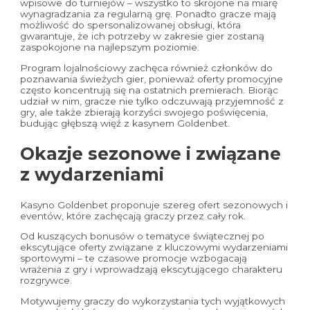
wpisowe do turniejów – wszystko to skrojone na miarę
wynagradzania za regularną grę. Ponadto gracze mają
możliwość do spersonalizowanej obsługi, która
gwarantuje, że ich potrzeby w zakresie gier zostaną
zaspokojone na najlepszym poziomie.
Program lojalnościowy zachęca również członków do
poznawania świeżych gier, ponieważ oferty promocyjne
często koncentrują się na ostatnich premierach. Biorąc
udział w nim, gracze nie tylko odczuwają przyjemność z
gry, ale także zbierają korzyści swojego poświęcenia,
budując głębszą więź z kasynem Goldenbet.
Okazje sezonowe i związane
z wydarzeniami
Kasyno Goldenbet proponuje szereg ofert sezonowych i
eventów, które zachęcają graczy przez cały rok.
Od kuszących bonusów o tematyce świątecznej po
ekscytujące oferty związane z kluczowymi wydarzeniami
sportowymi – te czasowe promocje wzbogacają
wrażenia z gry i wprowadzają ekscytującego charakteru
rozgrywce.
Motywujemy graczy do wykorzystania tych wyjątkowych