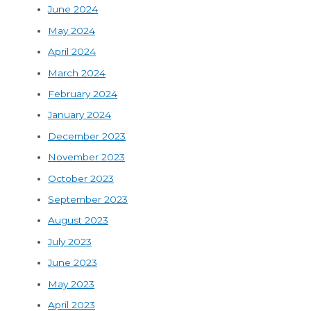
June 2024
May 2024
April 2024
March 2024
February 2024
January 2024
December 2023
November 2023
October 2023
September 2023
August 2023
July 2023
June 2023
May 2023
April 2023