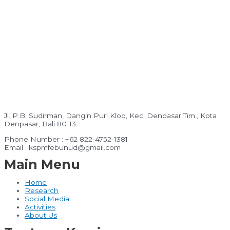
Jl. P.B. Sudirman, Dangin Puri Klod, Kec. Denpasar Tim., Kota
Denpasar, Bali 80113
Phone Number : +62 822-4752-1381
Email : kspmfebunud@gmail.com
Main Menu
Home
Research
Social Media
Activities
About Us