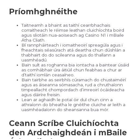
Príomhghnéithe
Taitneamh a bhaint as taithí cearrbhachais
corraitheach le réimse leathan cluichíochta boird
agus sliotáin nua-aoiseach ag Casino N1 i mBaile
Átha Cliath.
Bí rannpháirteach i iomaitheoirí spreagúla agus i
fheachtais séasúrach atá deartha chun dúshlán a
thabhairt do do scileanna agus do thallann a
uasmhéadú.
Bain sult as roghanna bia iontacha a baintear úsáid
as comhábhair úra áitiúil chun feabhas a chur ar
d’taithí iomlán ceasaíneo.
Bain tairbhe as seirbhís cúramach do chustaiméirí
agus as áiseanna sómasacha, rud a chruthaíonn
timpeallacht chompordach d’imreoirí ócáideacha
agus dáiríre freisin.
Lean ar aghaidh le potaí óir dul chun cinn a
athraíonn do bheatha le gnéithe cluiche ar leith a
uasmhéadaíonn do sheansanna bua mór.
Ceann Scríbe Cluichíochta
den Ardchaighdeán i mBaile