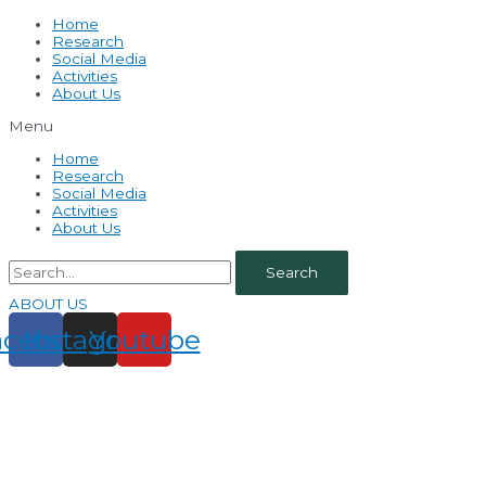
Home
Research
Social Media
Activities
About Us
Menu
Home
Research
Social Media
Activities
About Us
Search
ABOUT US
acebook
Instagram
Youtube