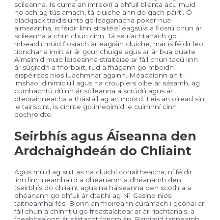
scileanna. Is cuma an imreoirí a bhfuil blianta acu muid
nó ach ag tús amach, tá cluiche ann do gach páirtí. Ó
blackjack traidisiúnta go leaganacha poker nua-
aimseartha, is féidir linn straitéisí éagsúla a fiosrú chun ár
scileanna a chur chun cinn. Tá sé riachtanach go
mbeadh muid fiosrach ar eagráin cluiche, mar is féidir leo
tionchar a imirt ar ár gcur chuige agus ar ár bua buaite.
Aimsímid muid leideanna straitéise ar fáil chun tacú linn
ár súgradh a fhorbairt, rud a fhágann go mbeidh
eispéireas níos luachmhar againn. Méadaíonn an t-
imshaol dinimiciúil agus na croupiers oilte ár sásamh, ag
cumhachtú dúinn ár scileanna a scrúdú agus ár
dteorainneacha a thástáil ag an mbord. Leis an oiread sin
le tairiscint, is cinnte go imeoimid le cuimhní cinn
dochreidte.
Seirbhís agus Áiseanna den
Ardchaighdeán do Chliaint
Agus muid ag sult as na cluichí corraitheacha, ní féidir
linn linn neamhaird a dhéanamh a dhéanamh den
tseirbhís do chliaint agus na háiseanna den scoth a a
dhéanann go bhfuil ár dtaithí ag N1 Casino níos
taitneamhaí fós. Bíonn an fhoireann cúramach i gcónaí ar
fáil chun a chinntiú go freastalaítear ar ár riachtanais, a
fheabhsaíonn ár sástacht foriomlán. Bainimid taitneamh