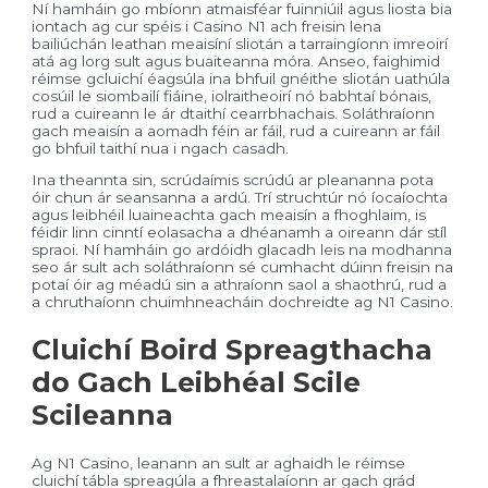
Ní hamháin go mbíonn atmaisféar fuinniúil agus liosta bia
iontach ag cur spéis i Casino N1 ach freisin lena
bailiúchán leathan meaisíní sliotán a tarraingíonn imreoirí
atá ag lorg sult agus buaiteanna móra. Anseo, faighimid
réimse gcluichí éagsúla ina bhfuil gnéithe sliotán uathúla
cosúil le siombailí fiáine, iolraitheoirí nó babhtaí bónais,
rud a cuireann le ár dtaithí cearrbhachais. Soláthraíonn
gach meaisín a aomadh féin ar fáil, rud a cuireann ar fáil
go bhfuil taithí nua i ngach casadh.
Ina theannta sin, scrúdaímis scrúdú ar pleananna pota
óir chun ár seansanna a ardú. Trí struchtúr nó íocaíochta
agus leibhéil luaineachta gach meaisín a fhoghlaim, is
féidir linn cinntí eolasacha a dhéanamh a oireann dár stíl
spraoi. Ní hamháin go ardóidh glacadh leis na modhanna
seo ár sult ach soláthraíonn sé cumhacht dúinn freisin na
potaí óir ag méadú sin a athraíonn saol a shaothrú, rud a
a chruthaíonn chuimhneacháin dochreidte ag N1 Casino.
Cluichí Boird Spreagthacha
do Gach Leibhéal Scile
Scileanna
Ag N1 Casino, leanann an sult ar aghaidh le réimse
cluichí tábla spreagúla a fhreastalaíonn ar gach grád