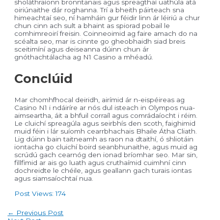
sholáthraíonn bronntanais agus spreagthaí uathúla atá
oiriúnaithe dár roghanna. Trí a bheith páirteach sna
himeachtaí seo, ní hamháin gur féidir linn ár léiriú a chur
chun cinn ach sult a bhaint as spiorad pobail le
comhimreoirí freisin. Coinneoimid ag faire amach do na
scéalta seo, mar is cinnte go gheobhaidh siad breis
sceitimíní agus deiseanna dúinn chun ár
gnóthachtálacha ag N1 Casino a mhéadú.
Conclúid
Mar chomhfhocal deiridh, airímid ár n-eispéireas ag
Casino N1 i ndáiríre ar nós dul isteach in Olympos nua-
aimseartha, áit a bhfuil corraíl agus comrádaíocht i réim.
Le cluichí spreagúla agus seirbhís den scoth, faighimid
muid féin i lár suíomh cearrbhachais Bhaile Átha Cliath.
Lig dúinn bain taitneamh as raon na dtaithí, ó shliotáin
iontacha go cluichí boird seanbhunaithe, agus muid ag
scrúdú gach cearnóg den ionad bríomhar seo. Mar sin,
fillfimid ar ais go luath agus cruthaímid cuimhní cinn
dochreidte le chéile, agus geallann gach turais iontas
agus siamsaíochtaí nua.
Post Views:
174
Post
←
Previous Post
navigation