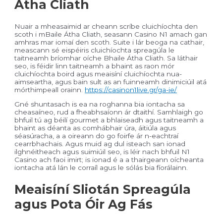
Átha Cliath
Nuair a mheasaimid ar cheann scríbe cluichíochta den
scoth i mBaile Átha Cliath, seasann Casino N1 amach gan
amhras mar iomaí den scoth. Suite i lár beoga na cathair,
meascann sé eispéiris cluichíochta spreagúla le
taitneamh bríomhar oíche Bhaile Átha Cliath. Sa láthair
seo, is féidir linn taitneamh a bhaint as raon mór
cluichíochta boird agus meaisíní cluichíochta nua-
aimseartha, agus bain sult as an fuinneamh dinimiciúil atá
mórthimpeall orainn.
https://casinon1live.gr/ga-ie/
Gné shuntasach is ea na roghanna bia iontacha sa
cheasaíneo, rud a fheabhsaíonn ár dtaithí. Samhlaigh go
bhfuil tú ag béilí gourmet a bhlaiseadh agus taitneamh a
bhaint as déanta as comhábhair úra, áitiúla agus
séasúracha, a a oireann do go foirfe ár n-eachtraí
cearrbhachais. Agus muid ag dul isteach san ionad
ilghnéitheach agus suimiúil seo, is léir nach bhfuil N1
Casino ach faoi imirt; is ionad é a a thairgeann oícheanta
iontacha atá lán le corraíl agus le sólás bia fíorálainn.
Meaisíní Sliotán Spreagúla
agus Pota Óir Ag Fás