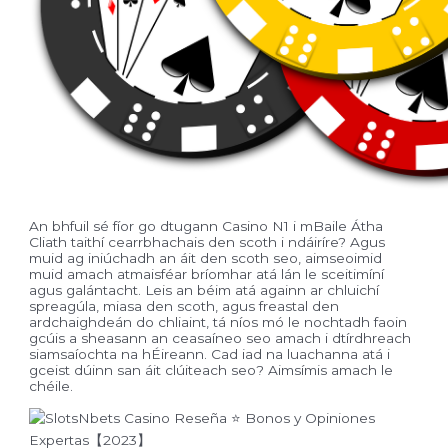
An bhfuil sé fíor go dtugann Casino N1 i mBaile Átha
Cliath taithí cearrbhachais den scoth i ndáiríre? Agus
muid ag iniúchadh an áit den scoth seo, aimseoimid
muid amach atmaisféar bríomhar atá lán le sceitimíní
agus galántacht. Leis an béim atá againn ar chluichí
spreagúla, miasa den scoth, agus freastal den
ardchaighdeán do chliaint, tá níos mó le nochtadh faoin
gcúis a sheasann an ceasaíneo seo amach i dtírdhreach
siamsaíochta na hÉireann. Cad iad na luachanna atá i
gceist dúinn san áit clúiteach seo? Aimsímis amach le
chéile.