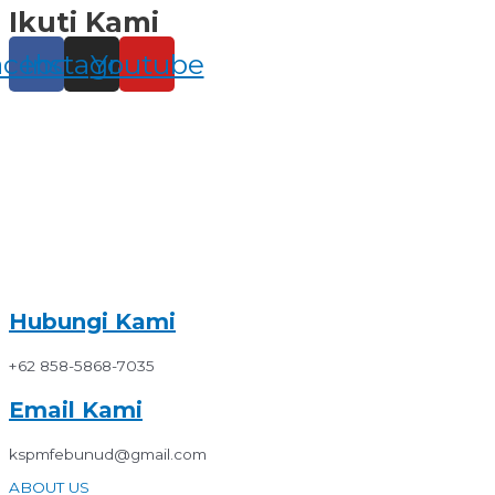
Ikuti Kami
Skip
to
content
acebook
Instagram
Youtube
Hubungi Kami
+62 858-5868-7035
Email Kami
kspmfebunud@gmail.com
ABOUT US