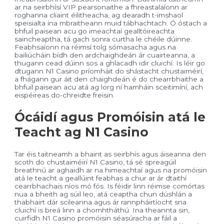
ar na seirbhísí VIP pearsonaithe a fhreastalaíonn ar
roghanna cliaint éilitheacha, ag dearadh t-imshaol
speisialta ina mbraitheann muid tábhachtach. Ó óstach a
bhfuil paisean acu go imeachtaí gealltóireachta
saincheaptha, tá gach sonra curtha le chéile dúinne.
Feabhsaíonn na réimsí tolg sómasacha agus na
bailiúcháin bídh den ardchaighdeán ár cuairteanna, a
thugann cead dúinn sos a ghlacadh idir cluichí. Is léir go
dtugann N1 Casino príomháit do shástacht chustaiméirí,
a fhágann gur áit den chaighdeán é do chearrbhaithe a
bhfuil paisean acu atá ag lorg ní hamháin sceitimíní, ach
eispéireas do-chreidte freisin.
Ócáidí agus Promóisin atá le
Teacht ag N1 Casino
Tar éis taitneamh a bhaint as seirbhís agus áiseanna den
scoth do chustaiméirí N1 Casino, tá sé spreagúil
breathnú ar aghaidh ar na himeachtaí agus na promóisin
atá le teacht a geallúint feabhas a chur ar ár dtaithí
cearrbhachais níos mó fós. Is féidir linn réimse comórtas
nua a bheith ag súil leo, atá ceaptha chun dúshlán a
thabhairt dár scileanna agus ár rannpháirtíocht sna
cluichí is breá linn a chomhtháthú. Ina theannta sin,
cuirfidh N1 Casino promóisin séasúracha ar fáil a