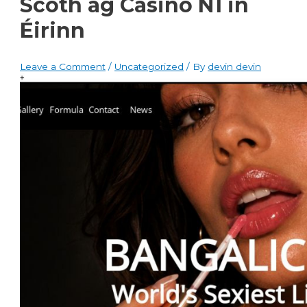
Scoth ag Casino N1 in
Éirinn
Leave a Comment
/
Uncategorized
/ By
devin devin