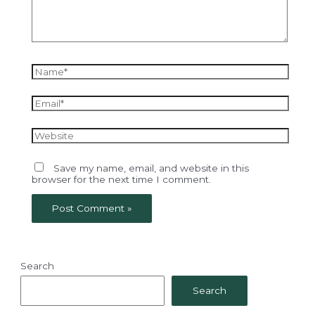
Name*
Email*
Website
Save my name, email, and website in this
browser for the next time I comment.
Search
Search