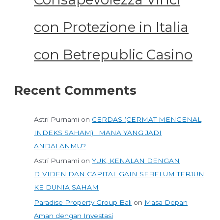
con Protezione in Italia
con Betrepublic Casino
Recent Comments
Astri Purnami
on
CERDAS (CERMAT MENGENAL
INDEKS SAHAM) : MANA YANG JADI
ANDALANMU?
Astri Purnami
on
YUK, KENALAN DENGAN
DIVIDEN DAN CAPITAL GAIN SEBELUM TERJUN
KE DUNIA SAHAM
Paradise Property Group Bali
on
Masa Depan
Aman dengan Investasi