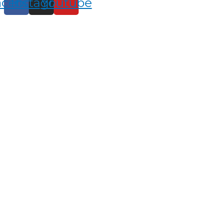
acebook
Instagram
Youtube