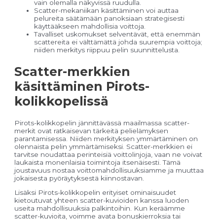
vain olemalla näkyvissä ruudulla.
Scatter-mekaniikan käsittäminen voi auttaa
pelureita säätämään panoksiaan strategisesti
käyttääkseen mahdollisia voittoja.
Tavalliset uskomukset selventävät, että enemmän
scattereita ei välttämättä johda suurempia voittoja;
niiden merkitys riippuu pelin suunnittelusta.
Scatter-merkkien
käsittäminen Pirots-
kolikkopelissä
Pirots-kolikkopelin jännittävässä maailmassa scatter-
merkit ovat ratkaisevan tärkeitä pelielämyksen
parantamisessa. Niiden merkityksen ymmärtäminen on
olennaista pelin ymmärtämiseksi. Scatter-merkkien ei
tarvitse noudattaa perinteisiä voittolinjoja, vaan ne voivat
laukaista monenlaisia toimintoja itsenäisesti. Tämä
joustavuus nostaa voittomahdollisuuksiamme ja muuttaa
jokaisesta pyöräytyksestä kiinnostavan.
Lisäksi Pirots-kolikkopelin erityiset ominaisuudet
kietoutuvat yhteen scatter-kuvioiden kanssa luoden
useita mahdollisuuksia palkintoihin. Kun keräämme
scatter-kuvioita, voimme avata bonuskierroksia tai