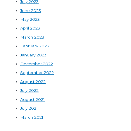
July 2023
June 2023
May 2023
April 2023
March 2023
February 2023
January 2023
December 2022
September 2022
August 2022
July 2022
August 2021
July 2021
March 2021