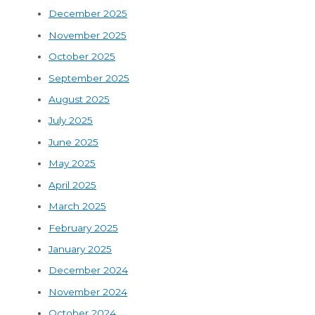
December 2025
November 2025
October 2025
September 2025
August 2025
July 2025
June 2025
May 2025
April 2025
March 2025
February 2025
January 2025
December 2024
November 2024
October 2024