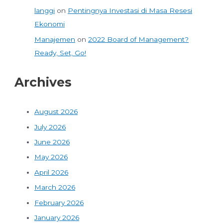
langgi
on
Pentingnya Investasi di Masa Resesi
Ekonomi
Manajemen
on
2022 Board of Management?
Ready, Set, Go!
Archives
August 2026
July 2026
June 2026
May 2026
April 2026
March 2026
February 2026
January 2026