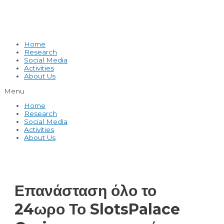
Home
Research
Social Media
Activities
About Us
Menu
Home
Research
Social Media
Activities
About Us
Επανάσταση όλο το
24ωρο Το SlotsPalace