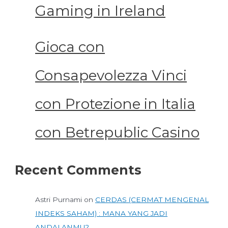
Gaming in Ireland
Gioca con
Consapevolezza Vinci
con Protezione in Italia
con Betrepublic Casino
Recent Comments
Astri Purnami
on
CERDAS (CERMAT MENGENAL
INDEKS SAHAM) : MANA YANG JADI
ANDALANMU?