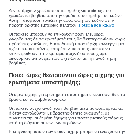
Δεν υπάρχουν χρεώσεις υποστήριξης για παίκτες που
χρειάζονται βοήθεια από την ομάδα υποστήριξης του καζίνο.
Αυτή η δέσμευση τονίζει την αφοσίωση του καζίνο στην
παροχή άριστης εμπειρίας πελατών.
slotspalace καζίνο
Οι παίκτες μπορούν να επικοινωνήσουν ελεύθερα,
γνωρίζοντας ότι τα ερωτήματά τους θα διεκπεραιωθούν χωρίς
πρόσθετες χρεώσεις. Η αποδοτική υποστήριξη καλλιεργεί μια
σχέση εμπιστοσύνης, επιτρέποντας στους παίκτες να
επικεντρωθούν στην εμπειρία παιχνιδιού τους χωρίς
οικονομικές ανησυχίες που σχετίζονται με την αναζήτηση
βοήθειας.
Ποιες ώρες θεωρούνται ώρες αιχμής για
ερωτήματα υποστήριξης;
Οι ώρες αιχμής για ερωτήματα υποστήριξης είναι συνήθως τα
βράδια και τα Σαββατοκύριακα.
Οι παίκτες συχνά αναζητούν βοήθεια μετά τις ώρες εργασίας
ή όταν ασχολούνται με δραστηριότητες αναψυχής, με
συνέπεια την αυξημένη ζήτηση για υποστηρικτικούς πόρους
κατά τη διάρκεια αυτών των περιόδων.
Η επίγνωση αυτών των ωρών αιχμής μπορεί να ενισχύσει την