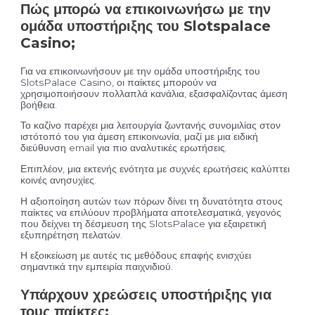
Πώς μπορώ να επικοινωνήσω με την
ομάδα υποστήριξης του Slotspalace
Casino;
Για να επικοινωνήσουν με την ομάδα υποστήριξης του
SlotsPalace Casino, οι παίκτες μπορούν να
χρησιμοποιήσουν πολλαπλά κανάλια, εξασφαλίζοντας άμεση
βοήθεια.
Το καζίνο παρέχει μια λειτουργία ζωντανής συνομιλίας στον
ιστότοπό του για άμεση επικοινωνία, μαζί με μια ειδική
διεύθυνση email για πιο αναλυτικές ερωτήσεις.
Επιπλέον, μια εκτενής ενότητα με συχνές ερωτήσεις καλύπτει
κοινές ανησυχίες.
Η αξιοποίηση αυτών των πόρων δίνει τη δυνατότητα στους
παίκτες να επιλύουν προβλήματα αποτελεσματικά, γεγονός
που δείχνει τη δέσμευση της SlotsPalace για εξαιρετική
εξυπηρέτηση πελατών.
Η εξοικείωση με αυτές τις μεθόδους επαφής ενισχύει
σημαντικά την εμπειρία παιχνιδιού.
Υπάρχουν χρεώσεις υποστήριξης για
τους παίκτες;