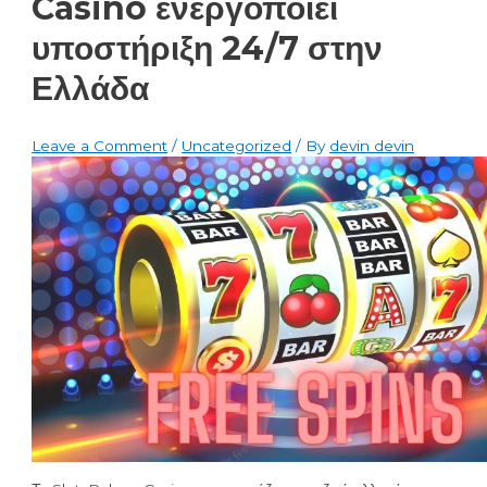
Casino ενεργοποιεί
υποστήριξη 24/7 στην
Ελλάδα
Leave a Comment
/
Uncategorized
/ By
devin devin