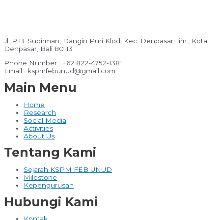
Jl. P.B. Sudirman, Dangin Puri Klod, Kec. Denpasar Tim., Kota
Denpasar, Bali 80113
Phone Number : +62 822-4752-1381
Email : kspmfebunud@gmail.com
Main Menu
Home
Research
Social Media
Activities
About Us
Tentang Kami
Sejarah KSPM FEB UNUD
Milestone
Kepengurusan
Hubungi Kami
Kontak