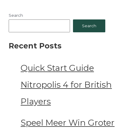
Search
Search
Recent Posts
Quick Start Guide
Nitropolis 4 for British
Players
Speel Meer Win Groter