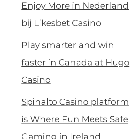
Enjoy More in Nederland
bij Likesbet Casino
Play smarter and win
faster in Canada at Hugo
Casino
Spinalto Casino platform
is Where Fun Meets Safe
Gaming in Ireland