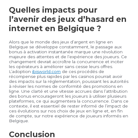
Quelles impacts pour
l’avenir des jeux d’hasard en
internet en Belgique ?
Alors que le monde des jeux d’argent en ligne en
Belgique se développe constamment, le passage aux
bonus à activation instantanée marque une révolution
majeure des attentes et de l’expérience des joueurs. Ce
changement devrait accroître la concurrence et inciter
les opérateurs à améliorer sans cesse leurs offres.
L’adoption
ibisworld.com
de ces procédés de
récompense plus rapides par les casinos pourrait avoir
des impacts sur la réglementation, poussant les autorités
à réviser les normes de conformité des promotions en
ligne. Une clarté et une vitesse accrues dans l’attribution
des bonus encourageront les joueurs à utiliser plusieurs
plateformes, ce qui augmentera la concurrence. Dans ce
contexte, il est essentiel de rester informé de l’impact de
ces évolutions sur nos choix de jeux en ligne et, en fin
de compte, sur notre expérience de joueurs informés en
Belgique.
Conclusion