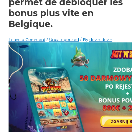
permet de débloquer les
bonus plus vite en
Belgique.
Leave a Comment
/
Uncategorized
/ By
devin devin