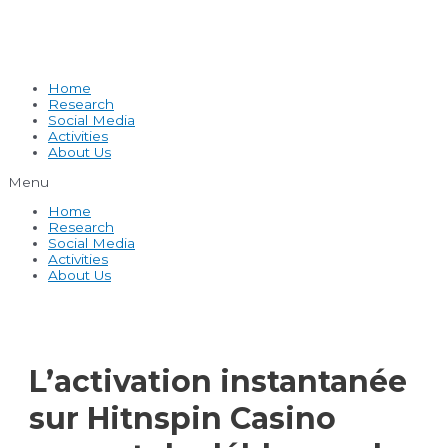
Home
Research
Social Media
Activities
About Us
Menu
Home
Research
Social Media
Activities
About Us
L’activation instantanée
sur Hitnspin Casino