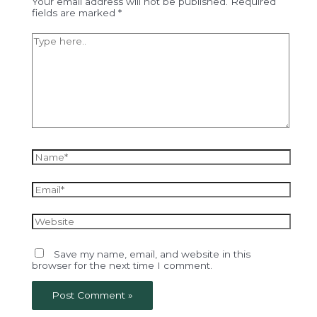
Your email address will not be published.
Required
fields are marked
*
Type
here..
Name*
Email*
Website
Save my name, email, and website in this
browser for the next time I comment.