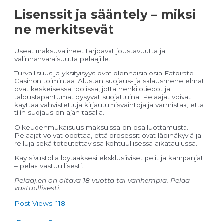
Lisenssit ja sääntely – miksi
ne merkitsevät
Useat maksuvälineet tarjoavat joustavuutta ja
valinnanvaraisuutta pelaajille.
Turvallisuus ja yksityisyys ovat olennaisia osia Fatpirate
Casinon toimintaa. Alustan suojaus- ja salausmenetelmät
ovat keskeisessä roolissa, jotta henkilötiedot ja
taloustapahtumat pysyvät suojattuina. Pelaajat voivat
käyttää vahvistettuja kirjautumisvaihtoja ja varmistaa, että
tilin suojaus on ajan tasalla.
Oikeudenmukaisuus maksuissa on osa luottamusta.
Pelaajat voivat odottaa, että prosessit ovat läpinäkyviä ja
reiluja sekä toteutettavissa kohtuullisessa aikataulussa.
Käy sivustolla löytääksesi eksklusiiviset pelit ja kampanjat
– pelaa vastuullisesti.
Pelaajien on oltava 18 vuotta tai vanhempia. Pelaa
vastuullisesti.
Post Views:
118