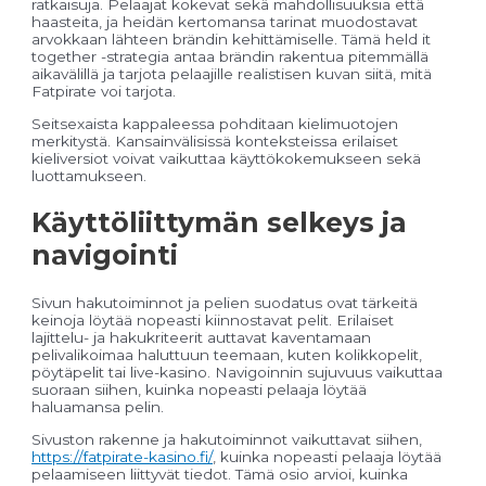
ratkaisuja. Pelaajat kokevat sekä mahdollisuuksia että
haasteita, ja heidän kertomansa tarinat muodostavat
arvokkaan lähteen brändin kehittämiselle. Tämä held it
together -strategia antaa brändin rakentua pitemmällä
aikavälillä ja tarjota pelaajille realistisen kuvan siitä, mitä
Fatpirate voi tarjota.
Seitsexaista kappaleessa pohditaan kielimuotojen
merkitystä. Kansainvälisissä konteksteissa erilaiset
kieliversiot voivat vaikuttaa käyttökokemukseen sekä
luottamukseen.
Käyttöliittymän selkeys ja
navigointi
Sivun hakutoiminnot ja pelien suodatus ovat tärkeitä
keinoja löytää nopeasti kiinnostavat pelit. Erilaiset
lajittelu- ja hakukriteerit auttavat kaventamaan
pelivalikoimaa haluttuun teemaan, kuten kolikkopelit,
pöytäpelit tai live-kasino. Navigoinnin sujuvuus vaikuttaa
suoraan siihen, kuinka nopeasti pelaaja löytää
haluamansa pelin.
Sivuston rakenne ja hakutoiminnot vaikuttavat siihen,
https://fatpirate-kasino.fi/
, kuinka nopeasti pelaaja löytää
pelaamiseen liittyvät tiedot. Tämä osio arvioi, kuinka