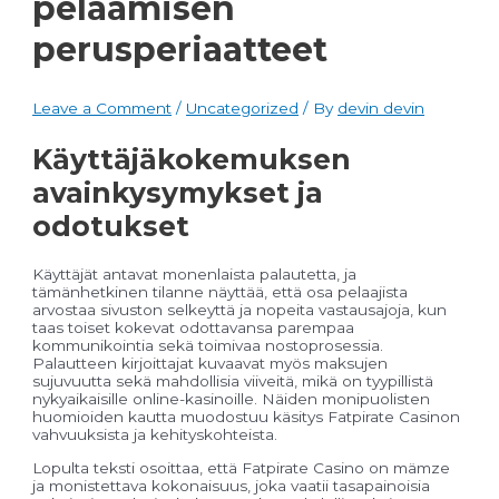
pelaamisen
perusperiaatteet
Leave a Comment
/
Uncategorized
/ By
devin devin
Käyttäjäkokemuksen
avainkysymykset ja
odotukset
Käyttäjät antavat monenlaista palautetta, ja
tämänhetkinen tilanne näyttää, että osa pelaajista
arvostaa sivuston selkeyttä ja nopeita vastausajoja, kun
taas toiset kokevat odottavansa parempaa
kommunikointia sekä toimivaa nostoprosessia.
Palautteen kirjoittajat kuvaavat myös maksujen
sujuvuutta sekä mahdollisia viiveitä, mikä on tyypillistä
nykyaikaisille online-kasinoille. Näiden monipuolisten
huomioiden kautta muodostuu käsitys Fatpirate Casinon
vahvuuksista ja kehityskohteista.
Lopulta teksti osoittaa, että Fatpirate Casino on mämze
ja monistettava kokonaisuus, joka vaatii tasapainoisia