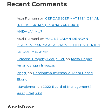
Recent Comments
Astri Purnami
on
CERDAS (CERMAT MENGENAL
INDEKS SAHAM) : MANA YANG JADI
ANDALANMU?
Astri Purnami
on
YUK, KENALAN DENGAN
DIVIDEN DAN CAPITAL GAIN SEBELUM TERJUN
KE DUNIA SAHAM
Paradise Property Group Bali
on
Masa Depan
Aman dengan Investasi
langgi
on
Pentingnya Investasi di Masa Resesi
Ekonomi
Manajemen
on
2022 Board of Management?
Ready, Set, Go!
Archives