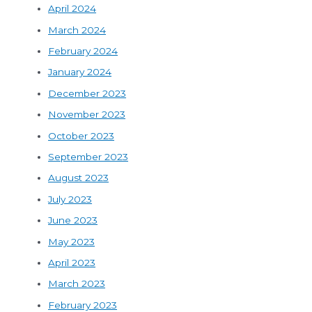
April 2024
March 2024
February 2024
January 2024
December 2023
November 2023
October 2023
September 2023
August 2023
July 2023
June 2023
May 2023
April 2023
March 2023
February 2023