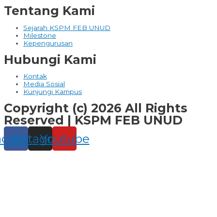
Tentang Kami
Sejarah KSPM FEB UNUD
Milestone
Kepengurusan
Hubungi Kami
Kontak
Media Sosial
Kunjungi Kampus
Copyright (c) 2026 All Rights
Reserved | KSPM FEB UNUD
acebook
Instagram
Youtube