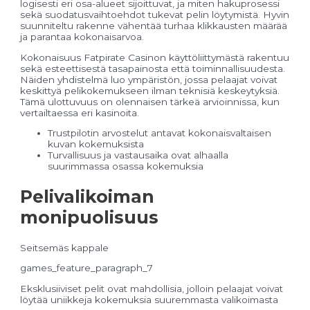
logisesti eri osa-alueet sijoittuvat, ja miten hakuprosessi
sekä suodatusvaihtoehdot tukevat pelin löytymistä. Hyvin
suunniteltu rakenne vähentää turhaa klikkausten määrää
ja parantaa kokonaisarvoa.
Kokonaisuus Fatpirate Casinon käyttöliittymästä rakentuu
sekä esteettisestä tasapainosta että toiminnallisuudesta.
Näiden yhdistelmä luo ympäristön, jossa pelaajat voivat
keskittyä pelikokemukseen ilman teknisiä keskeytyksiä.
Tämä ulottuvuus on olennaisen tärkeä arvioinnissa, kun
vertailtaessa eri kasinoita.
Trustpilotin arvostelut antavat kokonaisvaltaisen
kuvan kokemuksista
Turvallisuus ja vastausaika ovat alhaalla
suurimmassa osassa kokemuksia
Pelivalikoiman
monipuolisuus
Seitsemäs kappale
games_feature_paragraph_7
Eksklusiiviset pelit ovat mahdollisia, jolloin pelaajat voivat
löytää uniikkeja kokemuksia suuremmasta valikoimasta