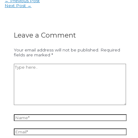
Post
←
Previous Post
navigation
Next Post
→
Leave a Comment
Your email address will not be published.
Required
fields are marked
*
Type
here..
Name*
Email*