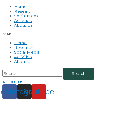
Home
Research
Social Media
Activities
About Us
Menu
Home
Research
Social Media
Activities
About Us
Search
ABOUT US
acebook
Instagram
Youtube