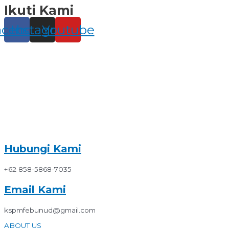
Ikuti Kami
Skip
to
content
acebook
Instagram
Youtube
Hubungi Kami
+62 858-5868-7035
Email Kami
kspmfebunud@gmail.com
ABOUT US