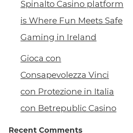
Spinalto Casino platform
is Where Fun Meets Safe
Gaming in Ireland
Gioca con
Consapevolezza Vinci
con Protezione in Italia
con Betrepublic Casino
Recent Comments