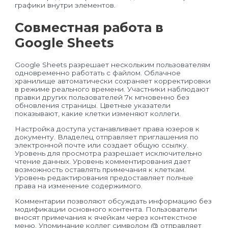
графики внутри элементов.
Совместная работа в
Google Sheets
Google Sheets разрешает нескольким пользователям
одновременно работать с файлом. Облачное
хранилище автоматически сохраняет корректировки
в режиме реального времени. Участники наблюдают
правки других пользователей 7к мгновенно без
обновления страницы. Цветные указатели
показывают, какие клетки изменяют коллеги.
Настройка доступа устанавливает права юзеров к
документу. Владелец отправляет приглашения по
электронной почте или создает общую ссылку.
Уровень для просмотра разрешает исключительно
чтение данных. Уровень комментирования дает
возможность оставлять примечания к клеткам.
Уровень редактирования предоставляет полные
права на изменение содержимого.
Комментарии позволяют обсуждать информацию без
модификации основного контента. Пользователи
вносят примечания к ячейкам через контекстное
меню. Упоминание коллег символом @ отправляет