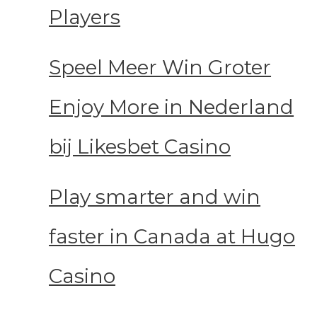
Players
Speel Meer Win Groter
Enjoy More in Nederland
bij Likesbet Casino
Play smarter and win
faster in Canada at Hugo
Casino