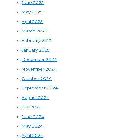
June 2025
May 2025
April 2025
March 2025
February 2025
January 2025
December 2024
November 2024
October 2024
September 2024
August 2024
July 2024
June 2024
May 2024
April 2024