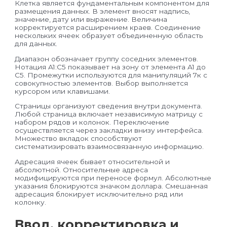
Клетка является фундаментальным компонентом для
размещения данных. В элемент вносят надпись,
значение, дату или выражение. Величина
корректируется расширением краев. Соединение
нескольких ячеек образует объединенную область
для данных.
Диапазон обозначает группу соседних элементов.
Нотация A1:C5 показывает на зону от элемента A1 до
C5. Промежутки используются для манипуляций 7к с
совокупностью элементов. Выбор выполняется
курсором или клавишами.
Страницы организуют сведения внутри документа.
Любой страница включает независимую матрицу с
набором рядов и колонок. Переключение
осуществляется через закладки внизу интерфейса.
Множество вкладок способствуют
систематизировать взаимосвязанную информацию.
Адресация ячеек бывает относительной и
абсолютной. Относительные адреса
модифицируются при переносе формул. Абсолютные
указания блокируются значком доллара. Смешанная
адресация блокирует исключительно ряд или
колонку.
Ввод, корректировка и