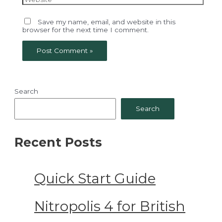
Save my name, email, and website in this
browser for the next time I comment.
Search
Search
Recent Posts
Quick Start Guide
Nitropolis 4 for British