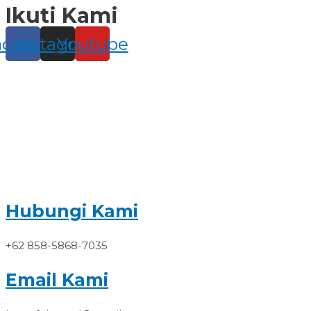
Ikuti Kami
Skip
to
content
acebook
Instagram
Youtube
Hubungi Kami
+62 858-5868-7035
Email Kami