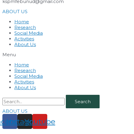
kspmfebunud@gmail.com
ABOUT US
Home
Research
Social Media
Activities
About Us
Menu
Home
Research
Social Media
Activities
About Us
Search
ABOUT US
acebook
Instagram
Youtube