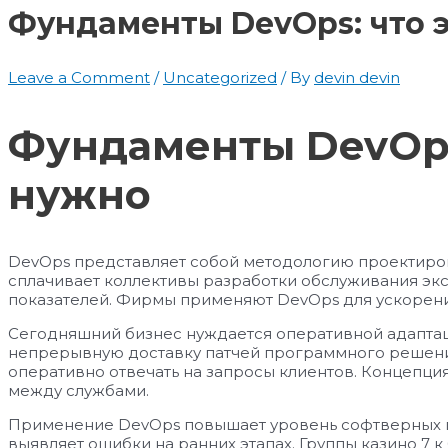
Фундаменты DevOps: что э
Leave a Comment
/
Uncategorized
/ By
devin devin
Фундаменты DevOps:
нужно
DevOps представляет собой методологию проектиро
сплачивает коллективы разработки обслуживания эк
показателей. Фирмы применяют DevOps для ускорени
Сегодняшний бизнес нуждается оперативной адаптац
непрерывную доставку патчей программного решени
оперативно отвечать на запросы клиентов. Концепци
между службами.
Применение DevOps повышает уровень софтверных п
выявляет ошибки на ранних этапах. Группы казино 7 