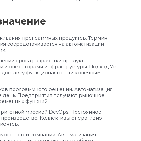
азначение
уживания программных продуктов. Термин
ция сосредотачивается на автоматизации
ми.
ении срока разработки продукта.
 и операторами инфраструктуры. Подход 7к
 доставку функциональности конечным
ков программного решений. Автоматизация
в день. Предприятия получают рыночное
ременных функций.
ритетной миссией DevOps. Постоянное
в производство. Коллективы оперативно
иентов.
мощностей компании. Автоматизация
я выполнения комплексных проблем.