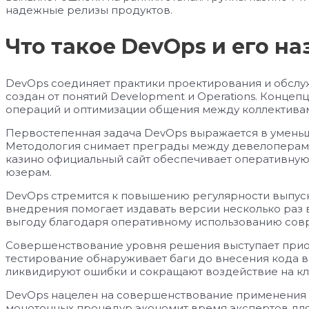
надежные релизы продуктов.
Что такое DevOps и его н
DevOps соединяет практики проектирования и обсл
создан от понятий Development и Operations. Концеп
операций и оптимизации общения между коллектива
Первостепенная задача DevOps выражается в уменьш
Методология снимает преграды между девелоперами
казино официальный сайт обеспечивает оперативную
юзерам.
DevOps стремится к повышению регулярности выпус
внедрения помогает издавать версии несколько раз 
выгоду благодаря оперативному использованию сов
Совершенствование уровня решения выступает прио
тестирование обнаруживает баги до внесения кода 
ликвидируют ошибки и сокращают воздействие на кл
DevOps нацелен на совершенствование применения 
монотонных процедур экономит время экспертов дл