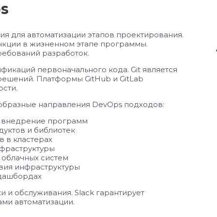
s
я для автоматизации этапов проектирования.
нкции в жизненном этапе программы.
ребований разработок.
икаций первоначального кода. Git является
ешений. Платформы GitHub и GitLab
сти.
образные направления DevOps подходов:
и внедрение программ
дуктов и библиотек
в в кластерах
нфраструктуры
я облачных систем
твия инфраструктуры
 дашбордах
и обслуживания. Slack гарантирует
ми автоматизации.