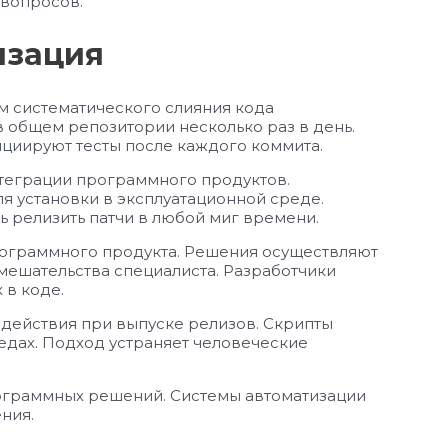
вопросов.
изация
м систематического слияния кода
общем репозитории несколько раз в день.
циируют тесты после каждого коммита.
теграции программного продуктов.
я установки в эксплуатационной среде.
ь релизить патчи в любой миг времени.
рограммного продукта. Решения осуществляют
мешательства специалиста. Разработчики
в коде.
действия при выпуске релизов. Скрипты
едах. Подход устраняет человеческие
ограммных решений. Системы автоматизации
ния.