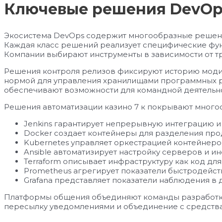
Ключевые решения DevOp
Экосистема DevOps содержит многообразные решени
Каждая класс решений реализует специфические фу
Компании выбирают инструменты в зависимости от т
Решения контроля релизов фиксируют историю модиф
нормой для управления хранилищами программных р
обеспечивают возможности для командной деятельно
Решения автоматизации казино 7 к покрывают много
Jenkins гарантирует непрерывную интеграцию 
Docker создает контейнеры для разделения про
Kubernetes управляет оркестрацией контейнеро
Ansible автоматизирует настройку серверов и и
Terraform описывает инфраструктуру как код дл
Prometheus агрегирует показатели быстродейс
Grafana представляет показатели наблюдения в
Платформы общения объединяют команды разработки 
пересылку уведомлениями и объединение с средства