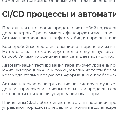
обмениваются компетенциями и опытом выполнения 
CI/CD процессы и автомат
Постоянная интеграция представляет собой подходо
девелоперов. Программисты фиксируют изменения в 
Автоматизированные платформы билдят проект и ини
Бесперебойная доставка расширяет перспективы ин
Методология автоматизирует подготовку выпусков дл
Способ 7к казино официальный сайт дает возможност
Автоматизация тестирования гарантирует уровень п
юнит, интеграционные и функциональные тесты без в
незамедлительно получают информацию о проблемах 
Автоматическое развертывание ликвидирует ручные 
деплоят приложения в испытательных и продакшн ср
неточности при конфигурировании платформ.
Пайплайны CI/CD объединяют все этапы поставки пр
управляют порядком операций от коммита до внедре