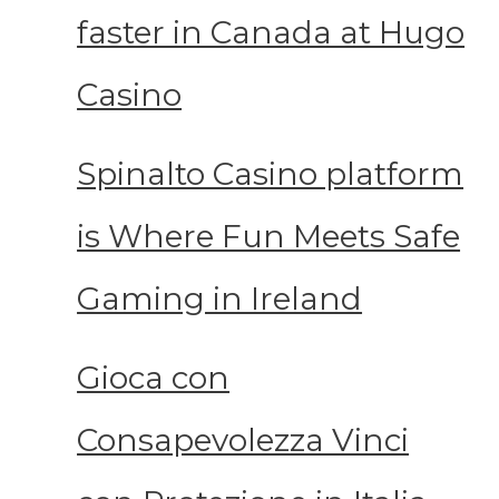
faster in Canada at Hugo
Casino
Spinalto Casino platform
is Where Fun Meets Safe
Gaming in Ireland
Gioca con
Consapevolezza Vinci