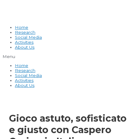
Home
Research
Social Media
Activities
About Us
Menu
Home
Research
Social Media
Activities
About Us
Gioco astuto, sofisticato
e giusto con Caspero