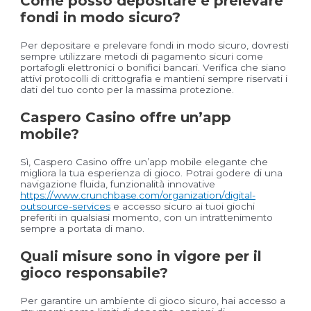
Come posso depositare e prelevare
fondi in modo sicuro?
Per depositare e prelevare fondi in modo sicuro, dovresti
sempre utilizzare metodi di pagamento sicuri come
portafogli elettronici o bonifici bancari. Verifica che siano
attivi protocolli di crittografia e mantieni sempre riservati i
dati del tuo conto per la massima protezione.
Caspero Casino offre un’app
mobile?
Sì, Caspero Casino offre un’app mobile elegante che
migliora la tua esperienza di gioco. Potrai godere di una
navigazione fluida, funzionalità innovative
https://www.crunchbase.com/organization/digital-
outsource-services
e accesso sicuro ai tuoi giochi
preferiti in qualsiasi momento, con un intrattenimento
sempre a portata di mano.
Quali misure sono in vigore per il
gioco responsabile?
Per garantire un ambiente di gioco sicuro, hai accesso a