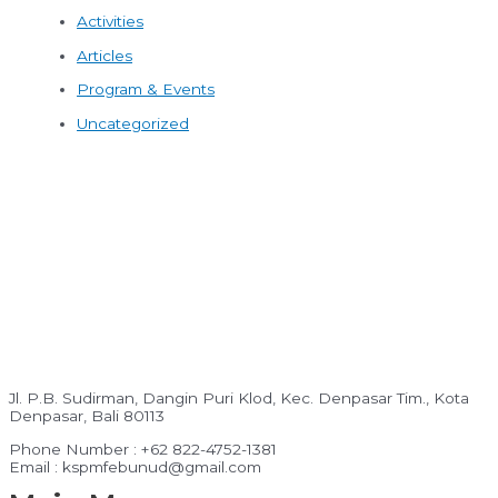
Activities
Articles
Program & Events
Uncategorized
Jl. P.B. Sudirman, Dangin Puri Klod, Kec. Denpasar Tim., Kota
Denpasar, Bali 80113
Phone Number : +62 822-4752-1381
Email : kspmfebunud@gmail.com