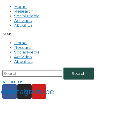
Home
Research
Social Media
Activities
About Us
Menu
Home
Research
Social Media
Activities
About Us
Search
ABOUT US
acebook
Instagram
Youtube