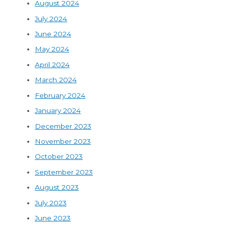
August 2024
July 2024
June 2024
May 2024
April 2024
March 2024
February 2024
January 2024
December 2023
November 2023
October 2023
September 2023
August 2023
July 2023
June 2023