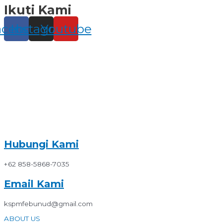
Ikuti Kami
Skip
to
content
acebook
Instagram
Youtube
Hubungi Kami
+62 858-5868-7035
Email Kami
kspmfebunud@gmail.com
ABOUT US