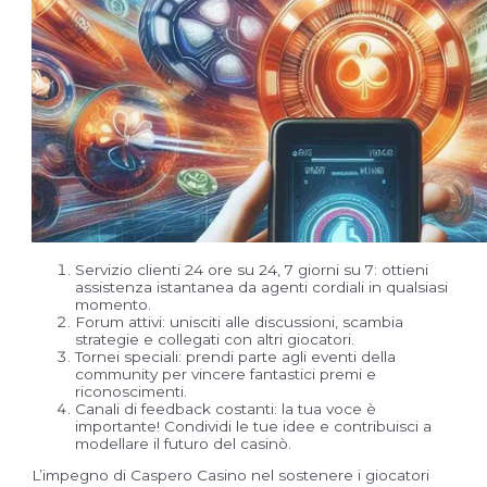
Servizio clienti 24 ore su 24, 7 giorni su 7: ottieni
assistenza istantanea da agenti cordiali in qualsiasi
momento.
Forum attivi: unisciti alle discussioni, scambia
strategie e collegati con altri giocatori.
Tornei speciali: prendi parte agli eventi della
community per vincere fantastici premi e
riconoscimenti.
Canali di feedback costanti: la tua voce è
importante! Condividi le tue idee e contribuisci a
modellare il futuro del casinò.
L’impegno di Caspero Casino nel sostenere i giocatori