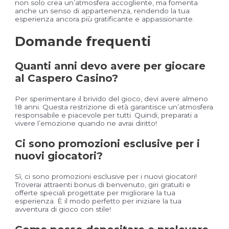
non solo crea un’atmosfera accogliente, ma fomenta
anche un senso di appartenenza, rendendo la tua
esperienza ancora più gratificante e appassionante.
Domande frequenti
Quanti anni devo avere per giocare
al Caspero Casino?
Per sperimentare il brivido del gioco, devi avere almeno
18 anni. Questa restrizione di età garantisce un’atmosfera
responsabile e piacevole per tutti. Quindi, preparati a
vivere l’emozione quando ne avrai diritto!
Ci sono promozioni esclusive per i
nuovi giocatori?
Sì, ci sono promozioni esclusive per i nuovi giocatori!
Troverai attraenti bonus di benvenuto, giri gratuiti e
offerte speciali progettate per migliorare la tua
esperienza. È il modo perfetto per iniziare la tua
avventura di gioco con stile!