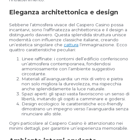
Eleganza architettonica e design
Sebbene l’atmosfera vivace del Caspero Casino possa
incantarvi, sono l’raffinatezza architettonica e il design a
distinguerlo davvero. Questa splendida struttura unisce
modernità con influenze classiche italiane, creando
un’estetica singolare che
cattura
l’immaginazione. Ecco
quattro caratteristiche peculiari:
Linee raffinate: i contorni dell’edificio conferiscono
un’atmosfera contemporanea, fondendosi
armoniosamente con l’ambiente suggestivo
circostante.
Materiali all’avanguardia: un mix di vetro e pietra
non solo migliora la durevolezza, ma rispecchia
anche splendidamente la luce naturale.
Spazi aperti: gli spazi vasta favoriscono un senso di
libertà, invitando gli ospiti a camminare e godersi.
Design ecologico: le caratteristiche eco-friendly
dimostrano un impegno verso l’avanguardia senza
rinunciare allo stile.
Ogni particolare al Caspero Casino è attenzionato nei
minimi dettagli, per garantire un’esperienza memorabile.