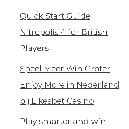
Quick Start Guide
Nitropolis 4 for British
Players
Speel Meer Win Groter
Enjoy More in Nederland
bij Likesbet Casino
Play smarter and win