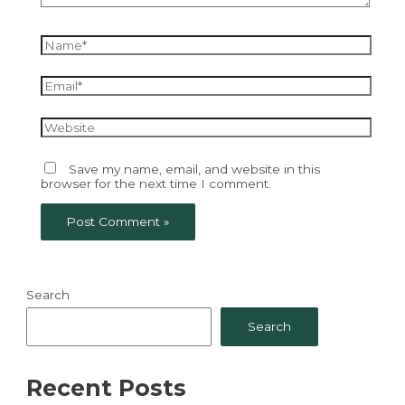
Name*
Email*
Website
Save my name, email, and website in this
browser for the next time I comment.
Search
Search
Recent Posts