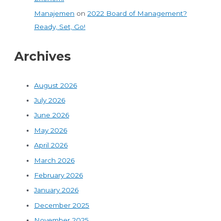
Manajemen
on
2022 Board of Management?
Ready, Set, Go!
Archives
August 2026
July 2026
June 2026
May 2026
April 2026
March 2026
February 2026
January 2026
December 2025
November 2025