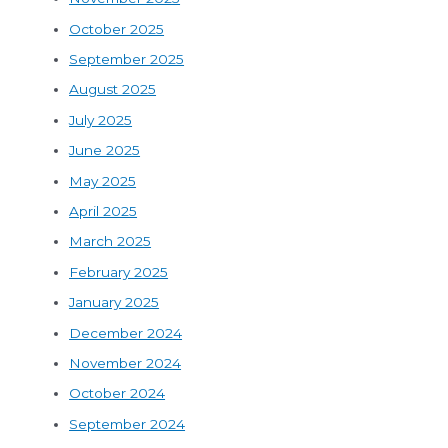
October 2025
September 2025
August 2025
July 2025
June 2025
May 2025
April 2025
March 2025
February 2025
January 2025
December 2024
November 2024
October 2024
September 2024