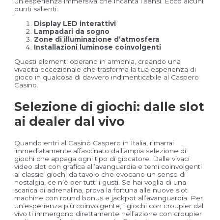
un’esperienza immersiva che incanta i sensi. Ecco alcuni
punti salienti:
Display LED interattivi
Lampadari da sogno
Zone di illuminazione d’atmosfera
Installazioni luminose coinvolgenti
Questi elementi operano in armonia, creando una
vivacità eccezionale che trasforma la tua esperienza di
gioco in qualcosa di davvero indimenticabile al Caspero
Casino.
Selezione di giochi: dalle slot
ai dealer dal vivo
Quando entri al Casinò Caspero in Italia, rimarrai
immediatamente affascinato dall’ampia selezione di
giochi che appaga ogni tipo di giocatore. Dalle vivaci
video slot con grafica all’avanguardia e temi coinvolgenti
ai classici giochi da tavolo che evocano un senso di
nostalgia, ce n’è per tutti i gusti. Se hai voglia di una
scarica di adrenalina, prova la fortuna alle nuove slot
machine con round bonus e jackpot all’avanguardia. Per
un’esperienza più coinvolgente, i giochi con croupier dal
vivo ti immergono direttamente nell’azione con croupier