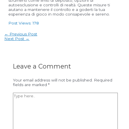
strumenti come limiti di deposito, opzioni di
autoesclusione e controlli di realtà. Queste misure ti
aiutano a mantenere il controllo e a goderti la tua
esperienza di gioco in modo consapevole e sereno.
Post Views:
178
Post
←
Previous Post
navigation
Next Post
→
Leave a Comment
Your email address will not be published.
Required
fields are marked
*
Type
here..