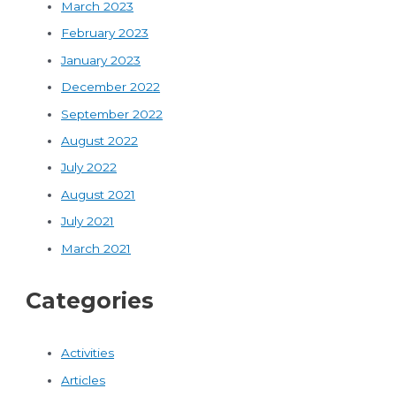
March 2023
February 2023
January 2023
December 2022
September 2022
August 2022
July 2022
August 2021
July 2021
March 2021
Categories
Activities
Articles