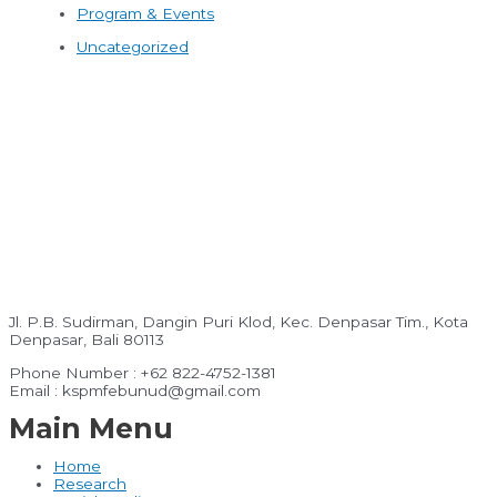
Program & Events
Uncategorized
Jl. P.B. Sudirman, Dangin Puri Klod, Kec. Denpasar Tim., Kota
Denpasar, Bali 80113
Phone Number : +62 822-4752-1381
Email : kspmfebunud@gmail.com
Main Menu
Home
Research