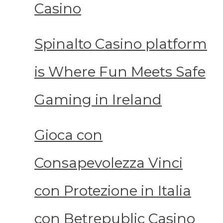
Casino
Spinalto Casino platform
is Where Fun Meets Safe
Gaming in Ireland
Gioca con
Consapevolezza Vinci
con Protezione in Italia
con Betrepublic Casino