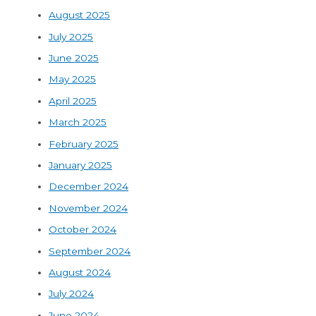
August 2025
July 2025
June 2025
May 2025
April 2025
March 2025
February 2025
January 2025
December 2024
November 2024
October 2024
September 2024
August 2024
July 2024
June 2024