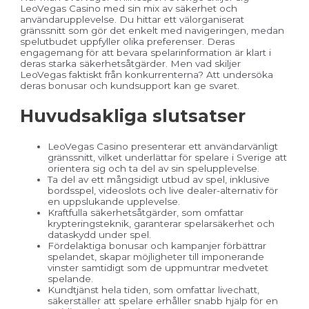
LeoVegas Casino med sin mix av säkerhet och
användarupplevelse. Du hittar ett välorganiserat
gränssnitt som gör det enkelt med navigeringen, medan
spelutbudet uppfyller olika preferenser. Deras
engagemang för att bevara spelarinformation är klart i
deras starka säkerhetsåtgärder. Men vad skiljer
LeoVegas faktiskt från konkurrenterna? Att undersöka
deras bonusar och kundsupport kan ge svaret.
Huvudsakliga slutsatser
LeoVegas Casino presenterar ett användarvänligt
gränssnitt, vilket underlättar för spelare i Sverige att
orientera sig och ta del av sin spelupplevelse.
Ta del av ett mångsidigt utbud av spel, inklusive
bordsspel, videoslots och live dealer-alternativ för
en uppslukande upplevelse.
Kraftfulla säkerhetsåtgärder, som omfattar
krypteringsteknik, garanterar spelarsäkerhet och
dataskydd under spel.
Fördelaktiga bonusar och kampanjer förbättrar
spelandet, skapar möjligheter till imponerande
vinster samtidigt som de uppmuntrar medvetet
spelande.
Kundtjänst hela tiden, som omfattar livechatt,
säkerställer att spelare erhåller snabb hjälp för en