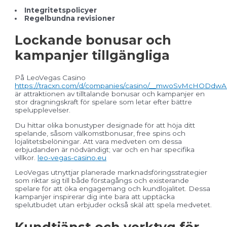
Integritetspolicyer
Regelbundna revisioner
Lockande bonusar och
kampanjer tillgängliga
På LeoVegas Casino
https://tracxn.com/d/companies/casino/__mwoSvMcHODd
är attraktionen av tilltalande bonusar och kampanjer en
stor dragningskraft för spelare som letar efter bättre
spelupplevelser.
Du hittar olika bonustyper designade för att höja ditt
spelande, såsom välkomstbonusar, free spins och
lojalitetsbelöningar. Att vara medveten om dessa
erbjudanden är nödvändigt; var och en har specifika
villkor.
leo-vegas-casino.eu
LeoVegas utnyttjar planerade marknadsföringsstrategier
som riktar sig till både förstagångs och existerande
spelare för att öka engagemang och kundlojalitet. Dessa
kampanjer inspirerar dig inte bara att upptäcka
spelutbudet utan erbjuder också skäl att spela medvetet.