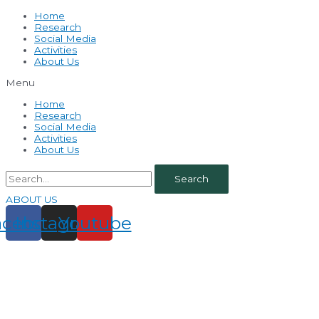
Home
Research
Social Media
Activities
About Us
Menu
Home
Research
Social Media
Activities
About Us
Search
ABOUT US
acebook
Instagram
Youtube