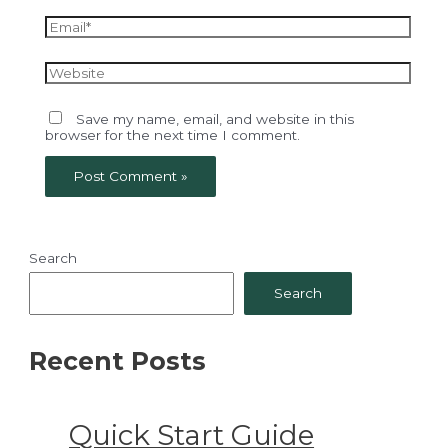
Email*
Website
Save my name, email, and website in this
browser for the next time I comment.
Search
Search
Recent Posts
Quick Start Guide