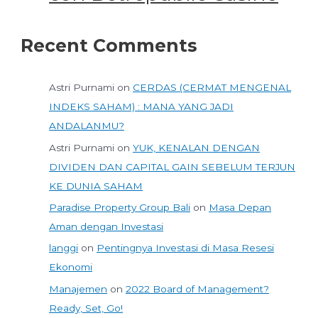
Recent Comments
Astri Purnami
on
CERDAS (CERMAT MENGENAL
INDEKS SAHAM) : MANA YANG JADI
ANDALANMU?
Astri Purnami
on
YUK, KENALAN DENGAN
DIVIDEN DAN CAPITAL GAIN SEBELUM TERJUN
KE DUNIA SAHAM
Paradise Property Group Bali
on
Masa Depan
Aman dengan Investasi
langgi
on
Pentingnya Investasi di Masa Resesi
Ekonomi
Manajemen
on
2022 Board of Management?
Ready, Set, Go!