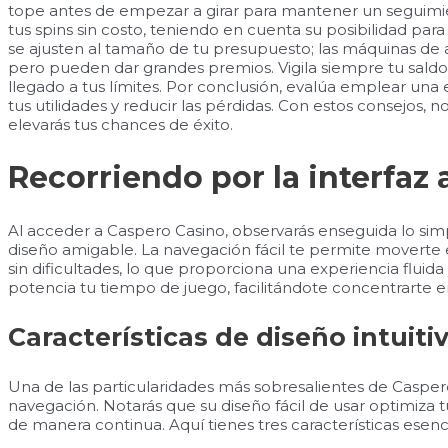
tope antes de empezar a girar para mantener un seguimie
tus spins sin costo, teniendo en cuenta su posibilidad pa
se ajusten al tamaño de tu presupuesto; las máquinas de 
pero pueden dar grandes premios. Vigila siempre tu saldo r
llegado a tus límites. Por conclusión, evalúa emplear un
tus utilidades y reducir las pérdidas. Con estos consejos, 
elevarás tus chances de éxito.
Recorriendo por la interfaz
Al acceder a Caspero Casino, observarás enseguida lo simpl
diseño amigable. La navegación fácil te permite moverte
sin dificultades, lo que proporciona una experiencia fluida
potencia tu tiempo de juego, facilitándote concentrarte en
Características de diseño intuiti
Una de las particularidades más sobresalientes de Caspero 
navegación. Notarás que su diseño fácil de usar optimiza 
de manera continua. Aquí tienes tres características esenc