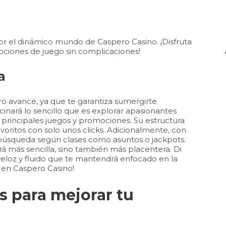
 por el dinámico mundo de Caspero Casino. ¡Disfruta
 opciones de juego sin complicaciones!
a
ro avance, ya que te garantiza sumergirte
cinará lo sencillo que es explorar apasionantes
s principales juegos y promociones. Su estructura
favoritos con solo unos clicks. Adicionalmente, con
 búsqueda según clases como asuntos o jackpots.
á más sencilla, sino también más placentera. Di
o veloz y fluido que te mantendrá enfocado en la
 en Caspero Casino!
 para mejorar tu