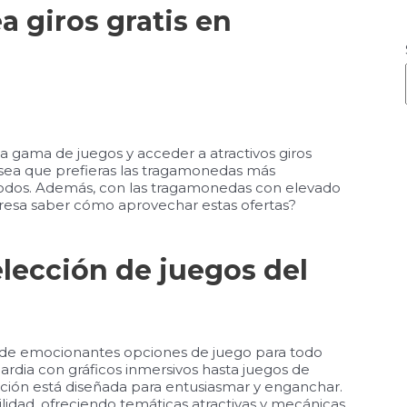
a giros gratis en
a
ia gama de juegos y acceder a atractivos giros
Ya sea que prefieras las tragamonedas más
 todos. Además, con las tragamonedas con elevado
eresa saber cómo aprovechar estas ofertas?
lección de juegos del
o de emocionantes opciones de juego para todo
dia con gráficos inmersivos hasta juegos de
lección está diseñada para entusiasmar y enganchar.
ilidad, ofreciendo temáticas atractivas y mecánicas