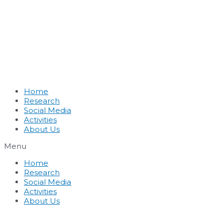
Home
Research
Social Media
Activities
About Us
Menu
Home
Research
Social Media
Activities
About Us