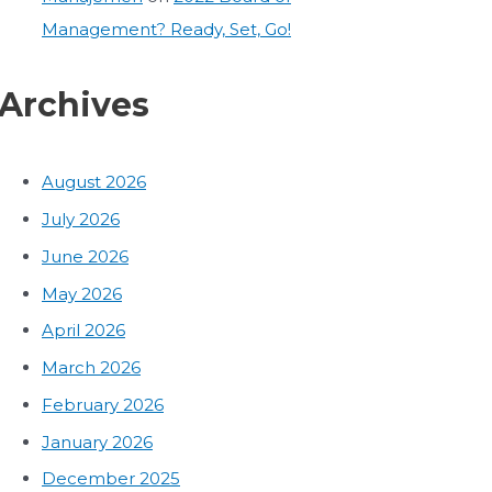
Management? Ready, Set, Go!
Archives
August 2026
July 2026
June 2026
May 2026
April 2026
March 2026
February 2026
January 2026
December 2025