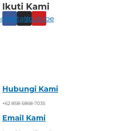
Ikuti Kami
Skip
to
content
acebook
Instagram
Youtube
Hubungi Kami
+62 858-5868-7035
Email Kami