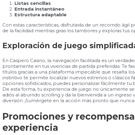
Listas sencillas
Entrada instantáneo
Estructura adaptable
Con estas características, disfrutarás de un recorrido ágil
de la facilidad mientras giras los tambores y exploras tus
Exploración de juego simplificad
En Caspero Casino, la navegación facilitada es un verdade
prontamente en tus vivencias de partida preferidas. Te fas
títulos gracias a una plataforma impecable que resalta lo
instintivo te permite localizar nuevos estrenos o clásicos 
opciones sofisticados, puedes personalizar fácilmente tu
De esta forma, tu experiencia de juego no únicamente ser
adiós al aburrido scrolling y da la bienvenida a un ingres
diversión. ¡Sumérgete en la acción más pronto que nunca
Promociones y recompensas
experiencia