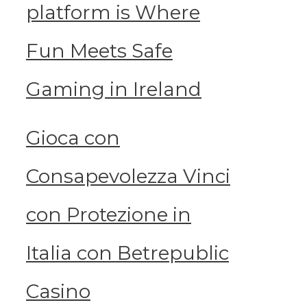
platform is Where
Fun Meets Safe
Gaming in Ireland
Gioca con
Consapevolezza Vinci
con Protezione in
Italia con Betrepublic
Casino