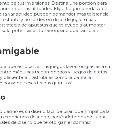
nto de tus inversiones. Destina una porción para
ra aumentar tus utilidades. Elige tragamonedas que
alta variabilidad pueden demandar más tolerancia,
estante y no tardes en dejar de jugar si has
a estrategia de apuestas que te ayude a aumentar
no solo potenciarás tu sesión, sino que también
 amigable
e que es localizar tus juegos favoritos gracias a su
 entre máquinas tragamonedas y juegos de cartas
 y placentera. ¡Disfrutarás cómo la pantalla
 conseguir esas tiradas gratuitas!
vo
Casino es su diseño fácil de usar, que simplifica la
tu experiencia de juego, haciéndote posible jugar
iales de diseño que te otorgan el dominio: