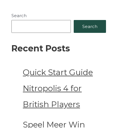
Search
Search
Recent Posts
Quick Start Guide
Nitropolis 4 for
British Players
Speel Meer Win