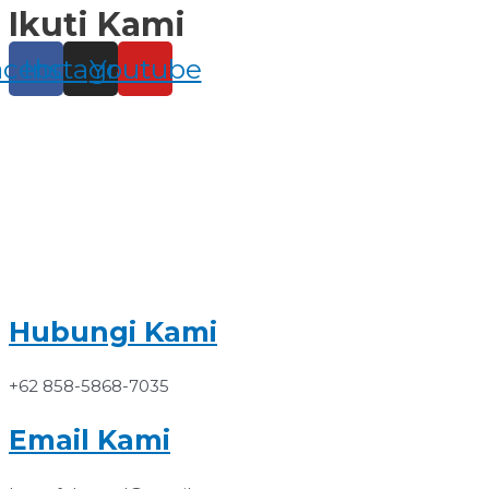
Ikuti Kami
Skip
to
content
acebook
Instagram
Youtube
Hubungi Kami
+62 858-5868-7035
Email Kami