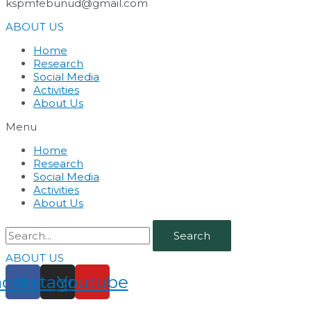
kspmfebunud@gmail.com
ABOUT US
Home
Research
Social Media
Activities
About Us
Menu
Home
Research
Social Media
Activities
About Us
Search
ABOUT US
acebook
Instagram
Youtube