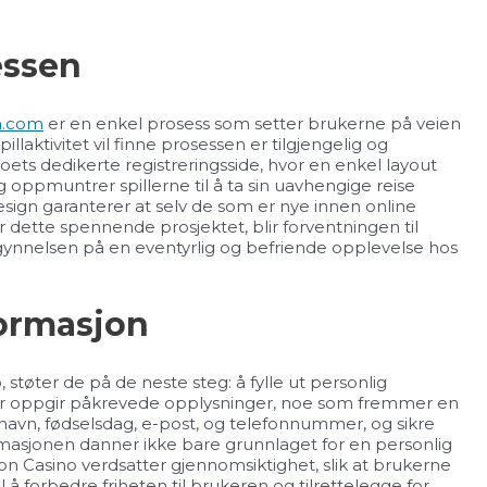
essen
n.com
er en enkel prosess som setter brukerne på veien
pillaktivitet vil finne prosessen er tilgjengelig og
ets dedikerte registreringsside, hvor en enkel layout
g oppmuntrer spillerne til å ta sin uavhengige reise
esign garanterer at selv de som er nye innen online
ner dette spennende prosjektet, blir forventningen til
gynnelsen på en eventyrlig og befriende opplevelse hos
formasjon
, støter de på de neste steg: å fylle ut personlig
ider oppgir påkrevede opplysninger, noe som fremmer en
 navn, fødselsdag, e-post, og telefonnummer, og sikre
rmasjonen danner ikke bare grunnlaget for en personlig
on Casino verdsatter gjennomsiktighet, slik at brukerne
il å forbedre friheten til brukeren og tilrettelegge for