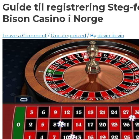
Guide til registrering Steg-
Bison Casino i Norge
Leave a Comment
/
Uncategorized
/ By
devin devin