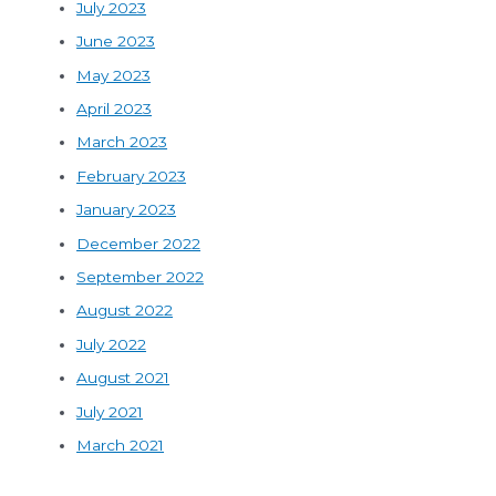
July 2023
June 2023
May 2023
April 2023
March 2023
February 2023
January 2023
December 2022
September 2022
August 2022
July 2022
August 2021
July 2021
March 2021