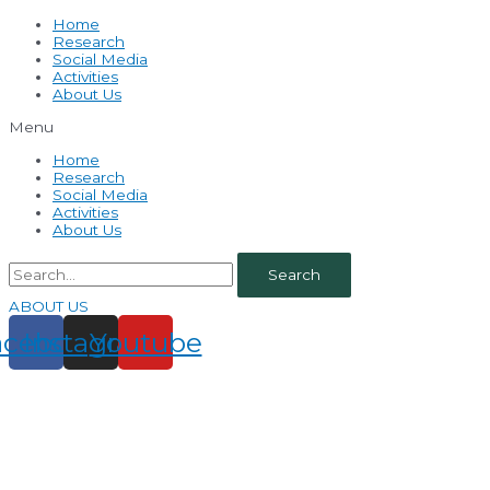
Home
Research
Social Media
Activities
About Us
Menu
Home
Research
Social Media
Activities
About Us
Search
ABOUT US
acebook
Instagram
Youtube