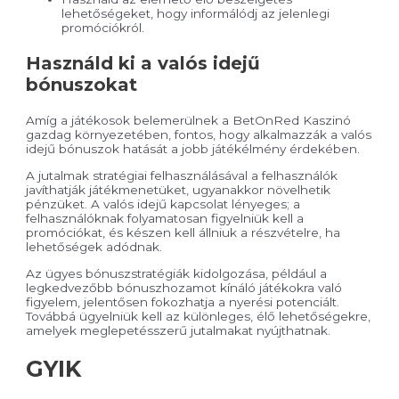
lehetőségeket, hogy informálódj az jelenlegi
promóciókról.
Használd ki a valós idejű
bónuszokat
Amíg a játékosok belemerülnek a BetOnRed Kaszinó
gazdag környezetében, fontos, hogy alkalmazzák a valós
idejű bónuszok hatását a jobb játékélmény érdekében.
A jutalmak stratégiai felhasználásával a felhasználók
javíthatják játékmenetüket, ugyanakkor növelhetik
pénzüket. A valós idejű kapcsolat lényeges; a
felhasználóknak folyamatosan figyelniük kell a
promóciókat, és készen kell állniuk a részvételre, ha
lehetőségek adódnak.
Az ügyes bónuszstratégiák kidolgozása, például a
legkedvezőbb bónuszhozamot kínáló játékokra való
figyelem, jelentősen fokozhatja a nyerési potenciált.
Továbbá ügyelniük kell az különleges, élő lehetőségekre,
amelyek meglepetésszerű jutalmakat nyújthatnak.
GYIK