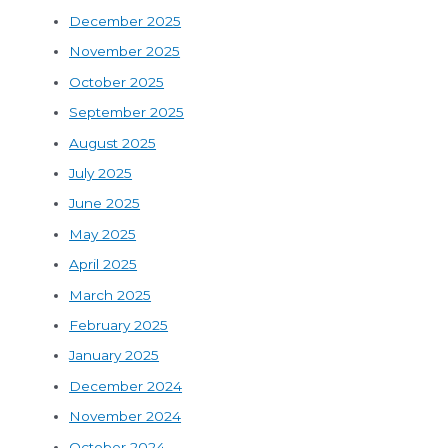
December 2025
November 2025
October 2025
September 2025
August 2025
July 2025
June 2025
May 2025
April 2025
March 2025
February 2025
January 2025
December 2024
November 2024
October 2024