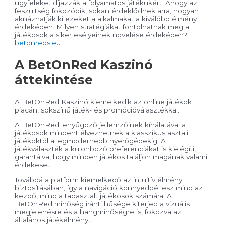
ügyfeleket díjazzák a folyamatos játékukért. Ahogy az
feszültség fokozódik, sokan érdeklődnek arra, hogyan
aknázhatják ki ezeket a alkalmakat a kiválóbb élmény
érdekében. Milyen stratégiákat fontolhatnak meg a
játékosok a siker esélyeinek növelése érdekében?
betonreds.eu
A BetOnRed Kaszinó
áttekintése
A BetOnRed Kaszinó kiemelkedik az online játékok
piacán, sokszínű játék- és promócióválasztékkal.
A BetOnRed lenyűgöző jellemzőinek kínálatával a
játékosok mindent élvezhetnek a klasszikus asztali
játékoktól a legmodernebb nyerőgépekig. A
játékválaszték a különböző preferenciákat is kielégíti,
garantálva, hogy minden játékos találjon magának valami
érdekeset.
Továbbá a platform kiemelkedő az intuitív élmény
biztosításában, így a navigáció könnyeddé lesz mind az
kezdő, mind a tapasztalt játékosok számára. A
BetOnRed minőség iránti hűsége kiterjed a vizuális
megjelenésre és a hangminőségre is, fokozva az
általános játékélményt.