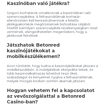
Kaszinóban való játékra?
Szigorú korhatárok vonatkoznak a kaszinókban való
szerencsejátékra. A felhasználóknak korhatár-
ellenőrzésen kell keresztülmenniük a felelős
játékgyakorlatok megőrzésének biztosítása céljából.
Mielőtt bármilyen szerencsejáték-tevékenységben részt
vennének, elengedhetetlen megerősíteni, hogy a
játékosok felnőttek.
Játszhatok Betonred
kaszinójátékokat a
mobilkészülékemen?
Azon tűnődött, hogy tudna-e kaszinójátékokat játszani a
mobilkészülékén. A mobiljátékok elterjedtté lettek, és
több kaszinóalkalmazás lehetővé teszi őket,
szabadságot és kényelmet nyújtva a felhasználóknak,
melyek mozgás közben szintén akarnak játszani.
Hogyan vehetem fel a kapcsolatot
az vevőszolgálattal a Betonred
Casino-ban?