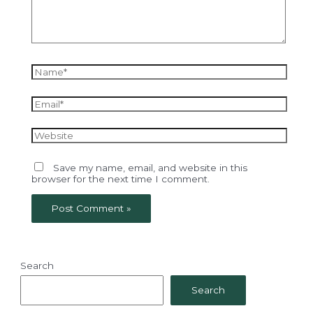
Name*
Email*
Website
Save my name, email, and website in this
browser for the next time I comment.
Search
Search