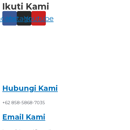
Ikuti Kami
Skip
to
content
acebook
Instagram
Youtube
Hubungi Kami
+62 858-5868-7035
Email Kami