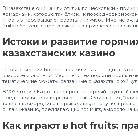
В Казахстане они нашли отклик по нескольким причи
ярмарками, которые так близки к повседневной жизн
играть в перерывах от работы или учебы.Многие онла
fruits в бонусные программы, что привлекает новых и
Истоки и развитие горячи
казахстанских казино
Первые версии hot fruits появились в западных казин
классического “Fruit Machine”.С тех пор они прошли 
тематические сюжеты, связанные с казахстанской кул
В 2023 году в Казахстане прошёл первый крупный фес
представили свои версии hot fruits.Один из них, “Ал
такие как смородина и крыжовник, и получил признан
онлайн‑казино, предлагающих hot fruits, выросло на 
Как играют в hot fruits: п