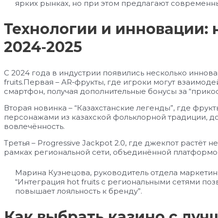
ярких рынках, но при этом предлагают современны
Технологии и инновации: н
2024‑2025
С 2024 года в индустрии появились несколько иннов
fruits.Первая – AR‑фрукты, где игроки могут взаимод
смартфон, получая дополнительные бонусы за “прикос
Вторая новинка – “Казахстанские легенды”, где фр
персонажами из казахской фольклорной традиции, д
вовлечённость.
Третья – Progressive Jackpot 2.0, где джекпот растёт н
рамках региональной сети, объединённой платформой 
Марина Кузнецова, руководитель отдела маркетинг
“Интеграция hot fruits с региональными сетями по
повышает лояльность к бренду”.
Как выбрать казино с лучш