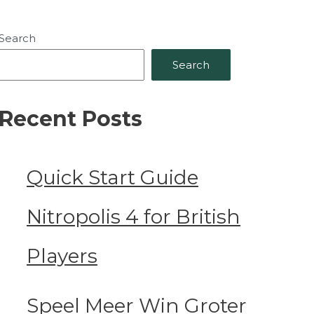
Search
Search
Recent Posts
Quick Start Guide
Nitropolis 4 for British
Players
Speel Meer Win Groter