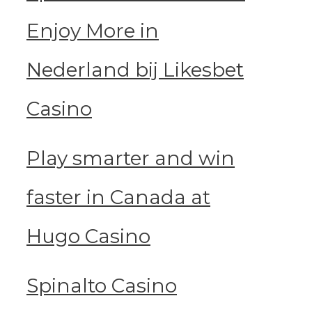
Enjoy More in
Nederland bij Likesbet
Casino
Play smarter and win
faster in Canada at
Hugo Casino
Spinalto Casino