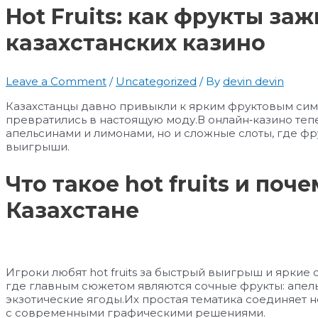
Hot Fruits: как фрукты заж
казахстанских казино
Leave a Comment
/
Uncategorized
/ By
devin devin
Казахстанцы давно привыкли к ярким фруктовым симв
превратились в настоящую моду.В онлайн‑казино теп
апельсинами и лимонами, но и сложные слоты, где ф
выигрыши.
Что такое hot fruits и поч
Казахстане
Игроки любят hot fruits за быстрый выигрыш и яркие 
где главным сюжетом являются сочные фрукты: апель
экзотические ягоды.Их простая тематика соединяет 
с современными графическими решениями.