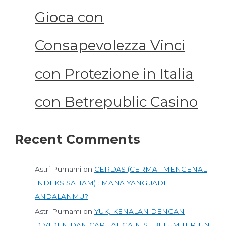
Gioca con
Consapevolezza Vinci
con Protezione in Italia
con Betrepublic Casino
Recent Comments
Astri Purnami
on
CERDAS (CERMAT MENGENAL
INDEKS SAHAM) : MANA YANG JADI
ANDALANMU?
Astri Purnami
on
YUK, KENALAN DENGAN
DIVIDEN DAN CAPITAL GAIN SEBELUM TERJUN