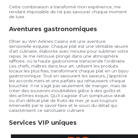
Cette combinaison a transformé mon expérience, me
rendant impossible de ne pas savourer chaque moment
de luxe.
Aventures gastronomiques
Dîner au Win Airlines Casino est une aventure
sensorielle exquise. Chaque plat est une véritable œuvre
d’art culinaire, élaborée avec minutie pour sublimer votre
repas. Je me retrouve plongé dans une atmosphère
raffinée, où la haute gastronomie transcende l’ordinaire.
Les chefs, maîtres dans leur art, utilisent les produits
locaux les plus frais, transformant chaque plat en un bijou
gastronomique. Tout en savourant les saveurs, j’apprécie
les accords mets et vins parfaits qui rehaussent chaque
bouchée. Il ne s’agit pas seulement de manger, mais de
créer des souvenirs inoubliables grâce à des goûts et
des arômes exquis. Qu’il s’agisse d’un somptueux steak
ou d’un délicat plat de fruits de mer, je suis toujours
émerveillé par le savoir-faire et le souci du détail qui
caractérisent ce sanctuaire culinaire.
Services VIP uniques