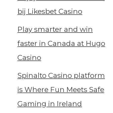
bij Likesbet Casino
Play smarter and win
faster in Canada at Hugo
Casino
Spinalto Casino platform
is Where Fun Meets Safe
Gaming in Ireland