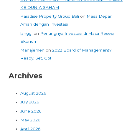
KE DUNIA SAHAM
Paradise Property Group Bali
on
Masa Depan
Aman dengan Investasi
langgi
on
Pentingnya Investasi di Masa Resesi
Ekonomi
Manajemen
on
2022 Board of Management?
Ready, Set, Go!
Archives
August 2026
July 2026
June 2026
May 2026
April 2026