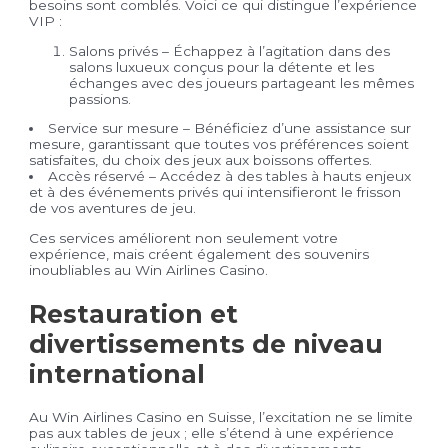
besoins sont comblés. Voici ce qui distingue l’expérience
VIP :
Salons privés – Échappez à l’agitation dans des
salons luxueux conçus pour la détente et les
échanges avec des joueurs partageant les mêmes
passions.
Service sur mesure – Bénéficiez d’une assistance sur
mesure, garantissant que toutes vos préférences soient
satisfaites, du choix des jeux aux boissons offertes.
Accès réservé – Accédez à des tables à hauts enjeux
et à des événements privés qui intensifieront le frisson
de vos aventures de jeu.
Ces services améliorent non seulement votre
expérience, mais créent également des souvenirs
inoubliables au Win Airlines Casino.
Restauration et
divertissements de niveau
international
Au Win Airlines Casino en Suisse, l’excitation ne se limite
pas aux tables de jeux ; elle s’étend à une expérience