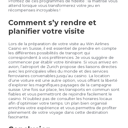
Profitez de ces programmes de fidélité : la maîtrise vous
attend lorsque vous transformerez votre jeu en
récompenses incroyables !
Comment s’y rendre et
planifier votre visite
Lors de la préparation de votre visite au Win Airlines
Casino en Suisse, il est essentiel de prendre en compte
les différentes possibilités de transport qui
correspondent à vos préférences. Je vous suggère de
commencer par établir votre itinéraire. Si vous arrivez en
avion, l’aéroport de Zurich propose des liaisons directes
avec les principales villes du monde et des services
ferroviaires convenables jusqu’au casino. La location
d’une voiture est une autre option, vous offrant la liberté
d’explorer les magnifiques paysages de la campagne
suisse. Une fois sur place, les transports en commun sont
fiables et vous permettront de rejoindre facilement le
casino. N’oubliez pas de consulter les horaires locaux
afin d’optimiser votre temps. Un plan bien organisé
enrichira votre expérience et vous permettra de profiter
pleinement de votre voyage dans cette destination
fascinante.