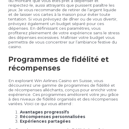
du montant que vous êtes prêt à dépenser et
respectez-le, aussi attrayants que puissent paraître les
jeux. Je vous recommande de retirer de l’argent liquide
et de laisser vos cartes à la maison pour éviter toute
tentation. Si vous prévoyez de dîner ou de vous divertir,
prévoyez également un budget séparé pour ces
dépenses. En définissant ces paramètres, vous
profiterez pleinement de votre expérience sans le stress
des dépenses excessives. Maîtriser votre budget vous
permettra de vous concentrer sur l’ambiance festive du
casino.
Programmes de fidélité et
récompenses
En explorant Win Airlines Casino en Suisse, vous
découvrirez une gamme de programmes de fidélité et
de récompenses alléchants, conçus pour enrichir votre
expérience. Ces programmes améliorent votre jeu grâce
à des niveaux de fidélité organisés et des récompenses
variées. Voici ce qui vous attend :
Avantages progressifs
Récompenses personnalisées
Expériences partagées