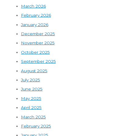
March 2026
February 2026
January 2026
December 2025
November 2025
October 2025
September 2025
August 2025
July 2025
June 2025
May 2025
April 2025
March 2025
February 2025
January 2025