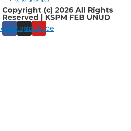
Kunjungi Kampus
Copyright (c) 2026 All Rights
Reserved | KSPM FEB UNUD
acebook
Instagram
Youtube