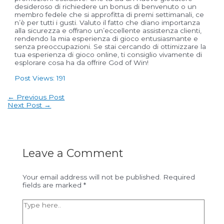
desideroso di richiedere un bonus di benvenuto o un
membro fedele che si approfitta di premi settimanali, ce
n’è per tutti i gusti. Valuto il fatto che diano importanza
alla sicurezza e offrano un’eccellente assistenza clienti,
rendendo la mia esperienza di gioco entusiasmante e
senza preoccupazioni. Se stai cercando di ottimizzare la
tua esperienza di gioco online, ti consiglio vivamente di
esplorare cosa ha da offrire God of Win!
Post Views:
191
Post
←
Previous Post
navigation
Next Post
→
Leave a Comment
Your email address will not be published.
Required
fields are marked
*
Type
here..