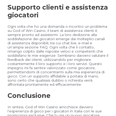
Supporto clienti e assistenza
giocatori
Ogni volta che ho una domanda o incontro un problema
su God of Win Casino, il team di assistenza clienti è
sempre pronto ad assistermi. La loro dedizione alla
soddisfazione dei giocatori emerge dai molteplici canali
di assistenza disponibili, tra cui chat live, e-mail e
un’ampia sezione FAQ. Ogni volta che li contatto,
rimango colpito dalle risposte veloci e competenti che
soddisfano le mie esigenze. Sembrano davvero valutare il
feedback dei clienti, utilizzandolo per migliorare
costantemente il loro supporto e i loro servizi. Questo
impegno mi fa sentire valorizzato come giocatore,
permettendomi di concentrarmi sulla mia esperienza di
gioco. Con un supporto affidabile a portata di mano,
sono certo che qualsiasi dubbio o richiesta verrà
affrontata prontamente ed efficacemente.
Conclusione
In sintesi, God of Win Casino arricchisce davvero
l’esperienza di gioco per i giocatori in Italia con le sue
promozioni esclusive. Che tu sia un nuovo giocatore