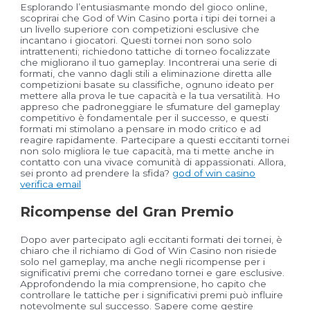
Esplorando l’entusiasmante mondo del gioco online,
scoprirai che God of Win Casino porta i tipi dei tornei a
un livello superiore con competizioni esclusive che
incantano i giocatori. Questi tornei non sono solo
intrattenenti; richiedono tattiche di torneo focalizzate
che migliorano il tuo gameplay. Incontrerai una serie di
formati, che vanno dagli stili a eliminazione diretta alle
competizioni basate su classifiche, ognuno ideato per
mettere alla prova le tue capacità e la tua versatilità. Ho
appreso che padroneggiare le sfumature del gameplay
competitivo è fondamentale per il successo, e questi
formati mi stimolano a pensare in modo critico e ad
reagire rapidamente. Partecipare a questi eccitanti tornei
non solo migliora le tue capacità, ma ti mette anche in
contatto con una vivace comunità di appassionati. Allora,
sei pronto ad prendere la sfida?
god of win casino
verifica email
Ricompense del Gran Premio
Dopo aver partecipato agli eccitanti formati dei tornei, è
chiaro che il richiamo di God of Win Casino non risiede
solo nel gameplay, ma anche negli ricompense per i
significativi premi che corredano tornei e gare esclusive.
Approfondendo la mia comprensione, ho capito che
controllare le tattiche per i significativi premi può influire
notevolmente sul successo. Sapere come gestire