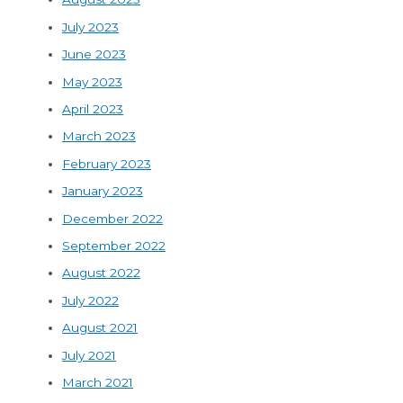
July 2023
June 2023
May 2023
April 2023
March 2023
February 2023
January 2023
December 2022
September 2022
August 2022
July 2022
August 2021
July 2021
March 2021