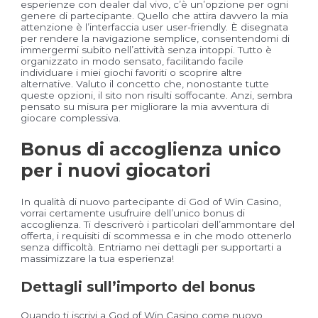
esperienze con dealer dal vivo, c’è un’opzione per ogni
genere di partecipante. Quello che attira davvero la mia
attenzione è l’interfaccia user user-friendly. È disegnata
per rendere la navigazione semplice, consentendomi di
immergermi subito nell’attività senza intoppi. Tutto è
organizzato in modo sensato, facilitando facile
individuare i miei giochi favoriti o scoprire altre
alternative. Valuto il concetto che, nonostante tutte
queste opzioni, il sito non risulti soffocante. Anzi, sembra
pensato su misura per migliorare la mia avventura di
giocare complessiva.
Bonus di accoglienza unico
per i nuovi giocatori
In qualità di nuovo partecipante di God of Win Casino,
vorrai certamente usufruire dell’unico bonus di
accoglienza. Ti descriverò i particolari dell’ammontare del
offerta, i requisiti di scommessa e in che modo ottenerlo
senza difficoltà. Entriamo nei dettagli per supportarti a
massimizzare la tua esperienza!
Dettagli sull’importo del bonus
Quando ti iscrivi a God of Win Casino come nuovo