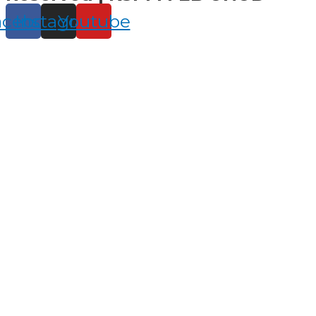
acebook
Instagram
Youtube