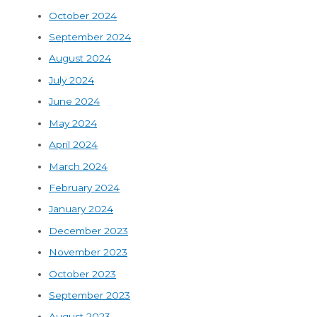
October 2024
September 2024
August 2024
July 2024
June 2024
May 2024
April 2024
March 2024
February 2024
January 2024
December 2023
November 2023
October 2023
September 2023
August 2023