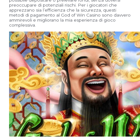
preoccupare di potenziali rischi. Per i giocatori che
apprezzano sia l’efficienza che la sicurezza, questi
metodi di pagamento al God of Win Casino sono davvero
ammirevoli e migliorano la mia esperienza di gioco
complessiva.