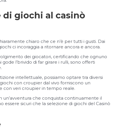
ora.
di giochi al casinò
iaramente chiaro che ce n’è per tutti i gusti. Dai
i giochi ci incoraggia a ritornare ancora e ancora.
volgimento dei giocatori, certificando che ognuno
ode l’brivido di far girare i rulli, sono offerti
.
zione intellettuale, possiamo optare tra diversi
I giochi con croupier dal vivo forniscono un
re con veri croupier in tempo reale.
arsi in un’avventura che conquista continuamente il
o essere sicuri che la selezione di giochi del Casinò
e