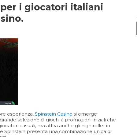
r i giocatori italiani
asino.
iore esperienza,
Spinstein Casino
si emerge
a grande selezione di giochi a promozioni iniziali che
ocatori casuali, ma attira anche gli high roller in
me Spinstein presenta una combinazione unica di