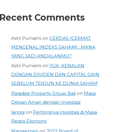
Recent Comments
Astri Purnami
on
CERDAS (CERMAT
MENGENAL INDEKS SAHAM) : MANA
YANG JADI ANDALANMU?
Astri Purnami
on
YUK, KENALAN
DENGAN DIVIDEN DAN CAPITAL GAIN
SEBELUM TERJUN KE DUNIA SAHAM
Paradise Property Group Bali
on
Masa
Depan Aman dengan Investasi
langgi
on
Pentingnya Investasi di Masa
Resesi Ekonomi
Manajemen
on
2022 Board of