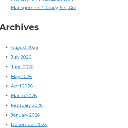
Management? Ready, Set, Go!
Archives
August 2026
July 2026
June 2026
May 2026
April 2026
March 2026
February 2026
January 2026
December 2025