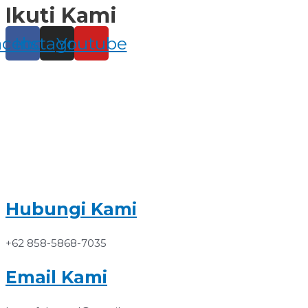
Ikuti Kami
Skip
to
content
acebook
Instagram
Youtube
Hubungi Kami
+62 858-5868-7035
Email Kami