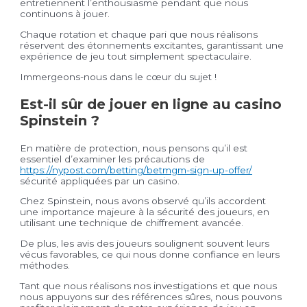
entretiennent l’enthousiasme pendant que nous
continuons à jouer.
Chaque rotation et chaque pari que nous réalisons
réservent des étonnements excitantes, garantissant une
expérience de jeu tout simplement spectaculaire.
Immergeons-nous dans le cœur du sujet !
Est-il sûr de jouer en ligne au casino
Spinstein ?
En matière de protection, nous pensons qu’il est
essentiel d’examiner les précautions de
https://nypost.com/betting/betmgm-sign-up-offer/
sécurité appliquées par un casino.
Chez Spinstein, nous avons observé qu’ils accordent
une importance majeure à la sécurité des joueurs, en
utilisant une technique de chiffrement avancée.
De plus, les avis des joueurs soulignent souvent leurs
vécus favorables, ce qui nous donne confiance en leurs
méthodes.
Tant que nous réalisons nos investigations et que nous
nous appuyons sur des références sûres, nous pouvons