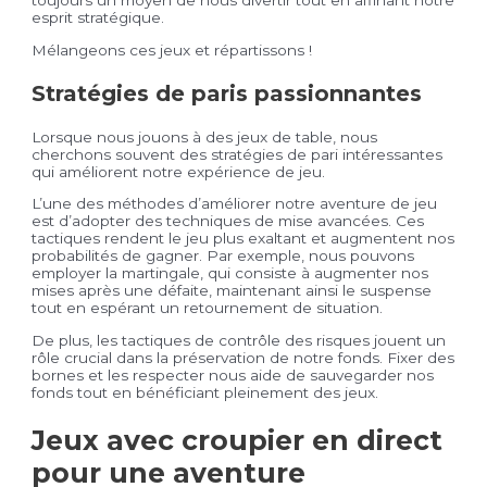
esprit stratégique.
Mélangeons ces jeux et répartissons !
Stratégies de paris passionnantes
Lorsque nous jouons à des jeux de table, nous
cherchons souvent des stratégies de pari intéressantes
qui améliorent notre expérience de jeu.
L’une des méthodes d’améliorer notre aventure de jeu
est d’adopter des techniques de mise avancées. Ces
tactiques rendent le jeu plus exaltant et augmentent nos
probabilités de gagner. Par exemple, nous pouvons
employer la martingale, qui consiste à augmenter nos
mises après une défaite, maintenant ainsi le suspense
tout en espérant un retournement de situation.
De plus, les tactiques de contrôle des risques jouent un
rôle crucial dans la préservation de notre fonds. Fixer des
bornes et les respecter nous aide de sauvegarder nos
fonds tout en bénéficiant pleinement des jeux.
Jeux avec croupier en direct
pour une aventure