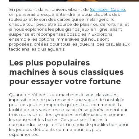
En pénétrant dans l’univers vibrant de
Spinstein Casino
,
on penserait presque entendre le doux cliquetis des
rouleaux et le son des cartes qui se mélangent. Ici,
chaque tour peut être source de plaisir ou de fortune. Et
si nous explorions les plus grands jeux en ligne, alliant
suspense et récompenses possibles ? Explorons
ensemble les options immersives qui nous sont
proposées, créées pour tous les joueurs, des casuals aux
tacticiens les plus aguerris.
Les plus populaires
machines à sous classiques
pour essayer votre fortune
Quand on réfléchit aux machines à sous classiques,
impossible de ne pas ressentir une vague de nostalgie
pour ces jeux intemporels qui ont tout commencé. La
facilité de ces variantes se caractérise généralement par
trois rouleaux et des symboles emblématiques comme
les cerises et les barres. Ces jeux sont faciles à
comprendre, ce qui en fait un choix de prédilection pour
les joueurs débutants comme pour les plus
expérimentés.