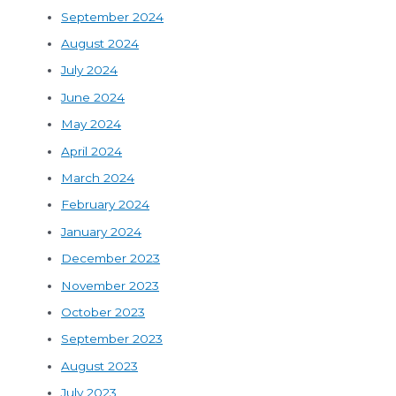
September 2024
August 2024
July 2024
June 2024
May 2024
April 2024
March 2024
February 2024
January 2024
December 2023
November 2023
October 2023
September 2023
August 2023
July 2023