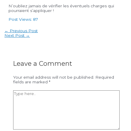
N’oubliez jamais de vérifier les éventuels charges qui
pourraient s’appliquer !
Post Views:
87
Post
←
Previous Post
navigation
Next Post
→
Leave a Comment
Your email address will not be published.
Required
fields are marked
*
Type
here..