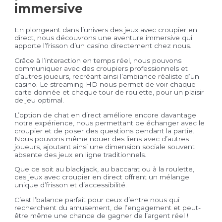
immersive
En plongeant dans l’univers des jeux avec croupier en
direct, nous découvrons une aventure immersive qui
apporte l’frisson d’un casino directement chez nous.
Grâce à l’interaction en temps réel, nous pouvons
communiquer avec des croupiers professionnels et
d’autres joueurs, recréant ainsi l’ambiance réaliste d’un
casino. Le streaming HD nous permet de voir chaque
carte donnée et chaque tour de roulette, pour un plaisir
de jeu optimal.
L’option de chat en direct améliore encore davantage
notre expérience, nous permettant de échanger avec le
croupier et de poser des questions pendant la partie.
Nous pouvons même nouer des liens avec d’autres
joueurs, ajoutant ainsi une dimension sociale souvent
absente des jeux en ligne traditionnels.
Que ce soit au blackjack, au baccarat ou à la roulette,
ces jeux avec croupier en direct offrent un mélange
unique d’frisson et d’accessibilité.
C’est l’balance parfait pour ceux d’entre nous qui
recherchent du amusement, de l’engagement et peut-
être même une chance de gagner de l’argent réel !