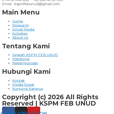
Email : kspmfebunud@gmail.com
Main Menu
Home
Research
Social Media
Activities
About Us
Tentang Kami
Sejarah KSPM FEB UNUD
Milestone
Kepengurusan
Hubungi Kami
Kontak
Media Sosial
Kunjungi Kampus
Copyright (c) 2026 All Rights
Reserved | KSPM FEB UNUD
acebook
Instagram
Youtube