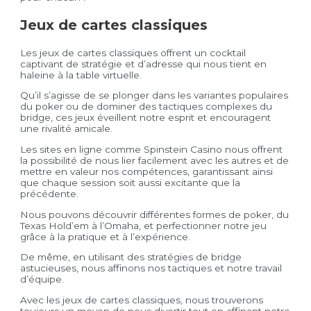
Jeux de cartes classiques
Les jeux de cartes classiques offrent un cocktail
captivant de stratégie et d’adresse qui nous tient en
haleine à la table virtuelle.
Qu’il s’agisse de se plonger dans les variantes populaires
du poker ou de dominer des tactiques complexes du
bridge, ces jeux éveillent notre esprit et encouragent
une rivalité amicale.
Les sites en ligne comme Spinstein Casino nous offrent
la possibilité de nous lier facilement avec les autres et de
mettre en valeur nos compétences, garantissant ainsi
que chaque session soit aussi excitante que la
précédente.
Nous pouvons découvrir différentes formes de poker, du
Texas Hold’em à l’Omaha, et perfectionner notre jeu
grâce à la pratique et à l’expérience.
De même, en utilisant des stratégies de bridge
astucieuses, nous affinons nos tactiques et notre travail
d’équipe.
Avec les jeux de cartes classiques, nous trouverons
toujours un moyen de nous divertir tout en affinant notre