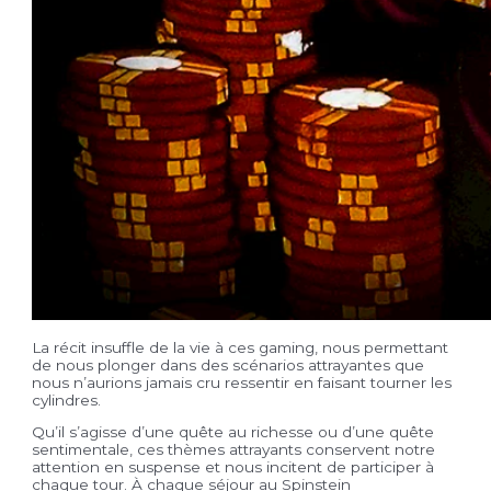
La récit insuffle de la vie à ces gaming, nous permettant
de nous plonger dans des scénarios attrayantes que
nous n’aurions jamais cru ressentir en faisant tourner les
cylindres.
Qu’il s’agisse d’une quête au richesse ou d’une quête
sentimentale, ces thèmes attrayants conservent notre
attention en suspense et nous incitent de participer à
chaque tour. À chaque séjour au Spinstein