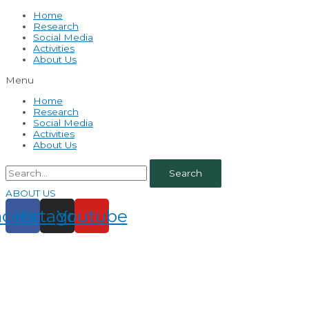
Home
Research
Social Media
Activities
About Us
Menu
Home
Research
Social Media
Activities
About Us
Search
ABOUT US
acebook
Instagram
Youtube