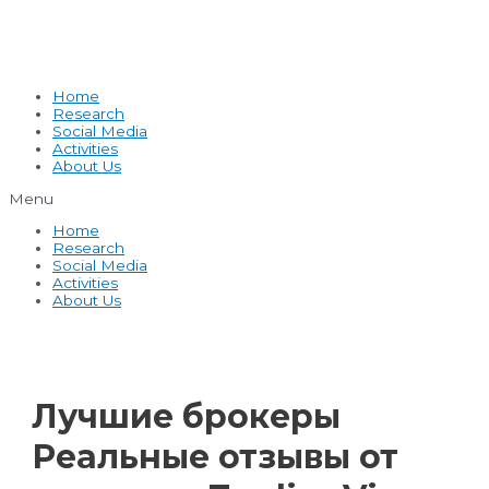
Home
Research
Social Media
Activities
About Us
Menu
Home
Research
Social Media
Activities
About Us
Лучшие брокеры
Реальные отзывы от