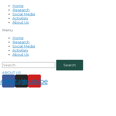
Home
Research
Social Media
Activities
About Us
Menu
Home
Research
Social Media
Activities
About Us
Search
ABOUT US
acebook
Instagram
Youtube