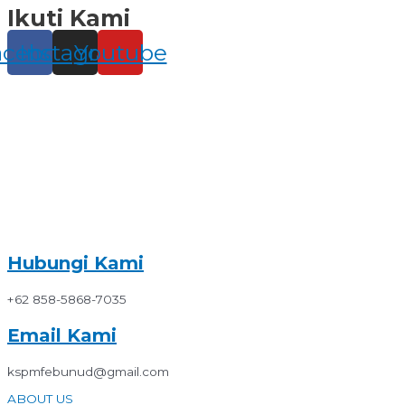
Ikuti Kami
Skip
to
content
acebook
Instagram
Youtube
Hubungi Kami
+62 858-5868-7035
Email Kami
kspmfebunud@gmail.com
ABOUT US