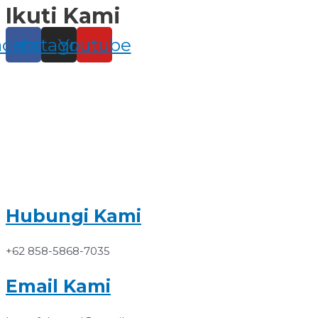
Ikuti Kami
Skip
to
content
acebook
Instagram
Youtube
Hubungi Kami
+62 858-5868-7035
Email Kami