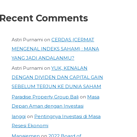
Recent Comments
Astri Purnami
on
CERDAS (CERMAT
MENGENAL INDEKS SAHAM) : MANA
YANG JADI ANDALANMU?
Astri Purnami
on
YUK, KENALAN
DENGAN DIVIDEN DAN CAPITAL GAIN
SEBELUM TERJUN KE DUNIA SAHAM
Paradise Property Group Bali
on
Masa
Depan Aman dengan Investasi
langgi
on
Pentingnya Investasi di Masa
Resesi Ekonomi
Manajemen
on
2022 Board of