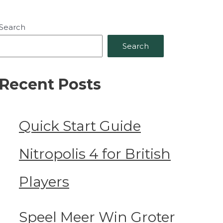
Search
Search
Recent Posts
Quick Start Guide
Nitropolis 4 for British
Players
Speel Meer Win Groter