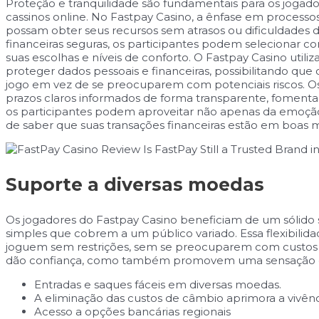
Proteção e tranquilidade são fundamentais para os jogad
cassinos online. No Fastpay Casino, a ênfase em processo
possam obter seus recursos sem atrasos ou dificuldades
financeiras seguras, os participantes podem selecionar 
suas escolhas e níveis de conforto. O Fastpay Casino utili
proteger dados pessoais e financeiras, possibilitando que
jogo em vez de se preocuparem com potenciais riscos. Os
prazos claros informados de forma transparente, fomen
os participantes podem aproveitar não apenas da emoç
de saber que suas transações financeiras estão em boas 
Suporte a diversas moedas
Os jogadores do Fastpay Casino beneficiam de um sólido 
simples que cobrem a um público variado. Essa flexibilid
joguem sem restrições, sem se preocuparem com custos d
dão confiança, como também promovem uma sensação d
Entradas e saques fáceis em diversas moedas.
A eliminação das custos de câmbio aprimora a vivênc
Acesso a opções bancárias regionais