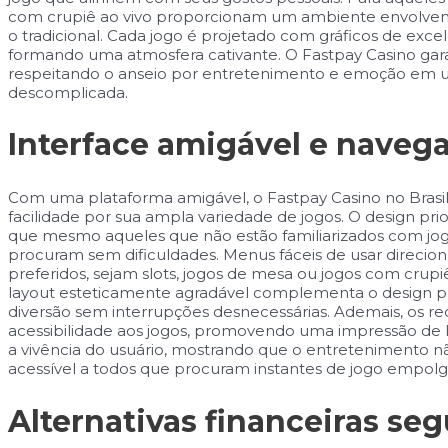
com crupiê ao vivo proporcionam um ambiente envolvente
o tradicional. Cada jogo é projetado com gráficos de excele
formando uma atmosfera cativante. O Fastpay Casino gar
respeitando o anseio por entretenimento e emoção em um
descomplicada.
Interface amigável e navega
Com uma plataforma amigável, o Fastpay Casino no Bras
facilidade por sua ampla variedade de jogos. O design prio
que mesmo aqueles que não estão familiarizados com jog
procuram sem dificuldades. Menus fáceis de usar direcio
preferidos, sejam slots, jogos de mesa ou jogos com crupiê
layout esteticamente agradável complementa o design prá
diversão sem interrupções desnecessárias. Ademais, os re
acessibilidade aos jogos, promovendo uma impressão de l
a vivência do usuário, mostrando que o entretenimento nã
acessível a todos que procuram instantes de jogo empolg
Alternativas financeiras seg