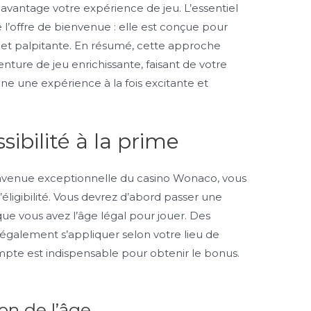
avantage votre expérience de jeu. L’essentiel
l’offre de bienvenue : elle est conçue pour
e et palpitante. En résumé, cette approche
ture de jeu enrichissante, faisant de votre
ne une expérience à la fois excitante et
ibilité à la prime
envenue exceptionnelle du casino Wonaco, vous
éligibilité. Vous devrez d’abord passer une
que vous avez l’âge légal pour jouer. Des
également s’appliquer selon votre lieu de
ompte est indispensable pour obtenir le bonus.
on de l’âge