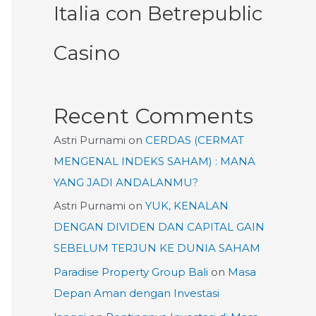
Italia con Betrepublic
Casino
Recent Comments
Astri Purnami
on
CERDAS (CERMAT
MENGENAL INDEKS SAHAM) : MANA
YANG JADI ANDALANMU?
Astri Purnami
on
YUK, KENALAN
DENGAN DIVIDEN DAN CAPITAL GAIN
SEBELUM TERJUN KE DUNIA SAHAM
Paradise Property Group Bali
on
Masa
Depan Aman dengan Investasi