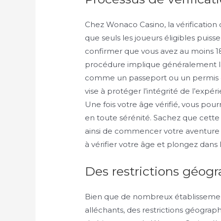
Chez Wonaco Casino, la vérification 
que seuls les joueurs éligibles puiss
confirmer que vous avez au moins 18 
procédure implique généralement la 
comme un passeport ou un permis de c
vise à protéger l’intégrité de l’expé
Une fois votre âge vérifié, vous po
en toute sérénité. Sachez que cette
ainsi de commencer votre aventure d
à vérifier votre âge et plongez dans l
Des restrictions géog
Bien que de nombreux établissement
alléchants, des restrictions géographi