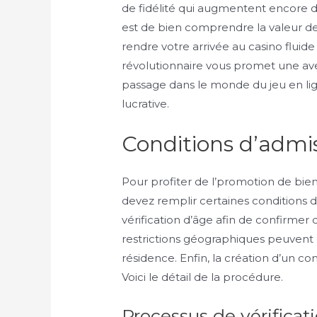
de fidélité qui augmentent encore d
est de bien comprendre la valeur de 
rendre votre arrivée au casino fluid
révolutionnaire vous promet une aven
passage dans le monde du jeu en lig
lucrative.
Conditions d’admiss
Pour profiter de l’promotion de bi
devez remplir certaines conditions d’
vérification d’âge afin de confirmer 
restrictions géographiques peuvent 
résidence. Enfin, la création d’un c
Voici le détail de la procédure.
Processus de vérificati