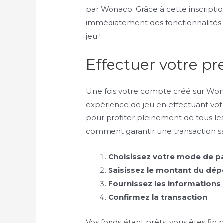
par Wonaco. Grâce à cette inscriptio
immédiatement des fonctionnalités 
jeu !
Effectuer votre p
Une fois votre compte créé sur Won
expérience de jeu en effectuant vot
pour profiter pleinement de tous les 
comment garantir une transaction s
Choisissez votre mode de p
Saisissez le montant du dép
Fournissez les informations
Confirmez la transaction
Vos fonds étant prêts, vous êtes fin 