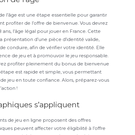
de l’âge est une étape essentielle pour garantir
ent profiter de l’offre de bienvenue. Vous devrez
ans, l’âge légal pour jouer en France. Cette
présentation d’une pièce d’identité valide,
onduire, afin de vérifier votre identité. Elle
rience de jeu et à promouvoir le jeu responsable.
urrez profiter pleinement du bonus de bienvenue
 étape est rapide et simple, vous permettant
e jeu en toute confiance. Alors, préparez-vous
’action !
raphiques s’appliquent
s de jeu en ligne proposent des offres
ques peuvent affecter votre éligibilité à l’offre