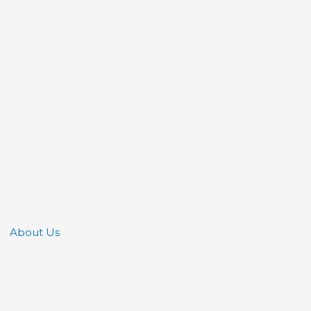
About Us