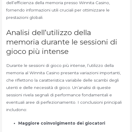
dell’efficienza della memoria presso Winnita Casino,
fornendo informazioni utili cruciali per ottimizzare le
prestazioni globali.
Analisi dell’utilizzo della
memoria durante le sessioni di
gioco più intense
Durante le sessioni di gioco più intense, l’utilizzo della
memoria al Winnita Casino presenta variazioni importanti,
che riflettono la caratteristica variabile delle scambi degli
utenti e delle necessità di gioco. Un’analisi di queste
sessioni rivela segnali di performance fondamentali e
eventuali aree di perfezionamento. I conclusioni principali
includono:
Maggiore coinvolgimento dei giocatori