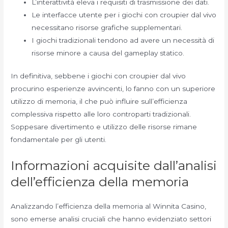
L’interattività eleva i requisiti di trasmissione dei dati.
Le interfacce utente per i giochi con croupier dal vivo
necessitano risorse grafiche supplementari.
I giochi tradizionali tendono ad avere un necessità di
risorse minore a causa del gameplay statico.
In definitiva, sebbene i giochi con croupier dal vivo
procurino esperienze avvincenti, lo fanno con un superiore
utilizzo di memoria, il che può influire sull’efficienza
complessiva rispetto alle loro controparti tradizionali.
Soppesare divertimento e utilizzo delle risorse rimane
fondamentale per gli utenti.
Informazioni acquisite dall’analisi
dell’efficienza della memoria
Analizzando l’efficienza della memoria al Winnita Casino,
sono emerse analisi cruciali che hanno evidenziato settori