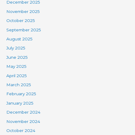
December 2025
November 2025
October 2025
September 2025
August 2025
July 2025
June 2025
May 2025
April 2025
March 2025
February 2025
January 2025
December 2024
November 2024
October 2024