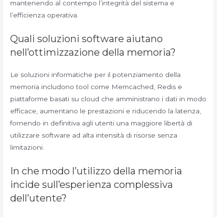
mantenendo al contempo l’integrità del sistema e
l’efficienza operativa.
Quali soluzioni software aiutano
nell’ottimizzazione della memoria?
Le soluzioni informatiche per il potenziamento della
memoria includono tool come Memcached, Redis e
piattaforme basati su cloud che amministrano i dati in modo
efficace, aumentano le prestazioni e riducendo la latenza,
fornendo in definitiva agli utenti una maggiore libertà di
utilizzare software ad alta intensità di risorse senza
limitazioni.
In che modo l’utilizzo della memoria
incide sull’esperienza complessiva
dell’utente?