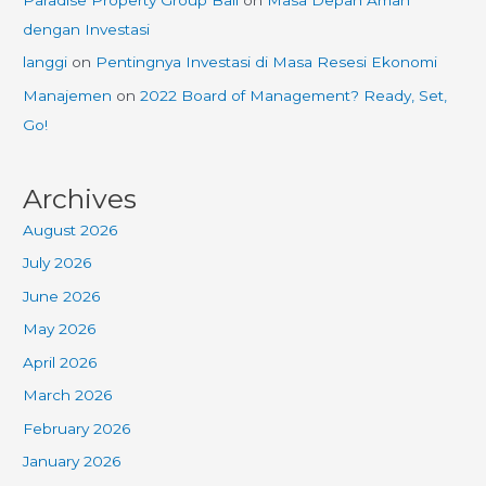
dengan Investasi
langgi
on
Pentingnya Investasi di Masa Resesi Ekonomi
Manajemen
on
2022 Board of Management? Ready, Set,
Go!
Archives
August 2026
July 2026
June 2026
May 2026
April 2026
March 2026
February 2026
January 2026