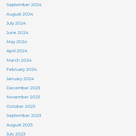
September 2024
August 2024
July 2024
June 2024
May 2024
April 2024
March 2024
February 2024
January 2024
December 2023
November 2023
October 2023
September 2023
August 2023
July 2023