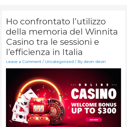
Ho confrontato l’utilizzo
della memoria del Winnita
Casino tra le sessioni e
l’efficienza in Italia
Leave a Comment
/
Uncategorized
/ By
devin devin