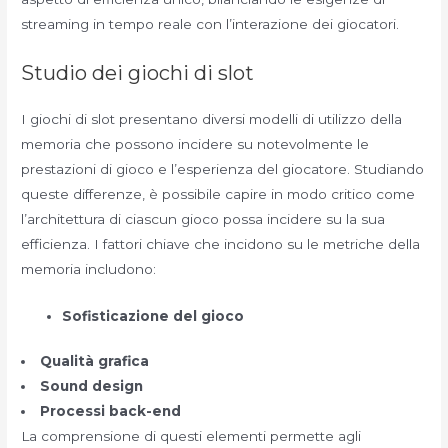
streaming in tempo reale con l’interazione dei giocatori.
Studio dei giochi di slot
I giochi di slot presentano diversi modelli di utilizzo della
memoria che possono incidere su notevolmente le
prestazioni di gioco e l’esperienza del giocatore. Studiando
queste differenze, è possibile capire in modo critico come
l’architettura di ciascun gioco possa incidere su la sua
efficienza. I fattori chiave che incidono su le metriche della
memoria includono:
Sofisticazione del gioco
Qualità grafica
Sound design
Processi back-end
La comprensione di questi elementi permette agli