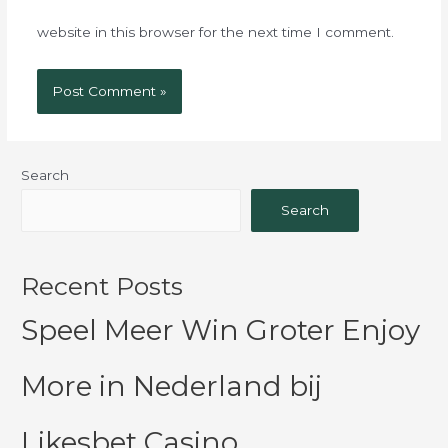
website in this browser for the next time I comment.
Search
Search
Recent Posts
Speel Meer Win Groter Enjoy
More in Nederland bij
Likesbet Casino