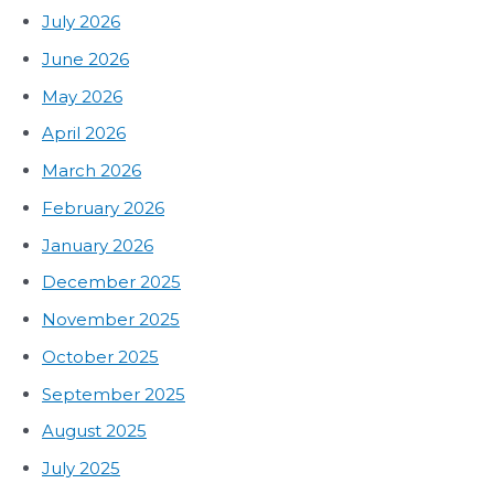
July 2026
June 2026
May 2026
April 2026
March 2026
February 2026
January 2026
December 2025
November 2025
October 2025
September 2025
August 2025
July 2025