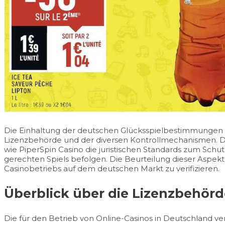
Die Einhaltung der deutschen Glücksspielbestimmungen ben
Lizenzbehörde und der diversen Kontrollmechanismen. D
wie PiperSpin Casino die juristischen Standards zum Schut
gerechten Spiels befolgen. Die Beurteilung dieser Aspekte
Casinobetriebs auf dem deutschen Markt zu verifizieren.
Überblick über die Lizenzbehörd
Die für den Betrieb von Online-Casinos in Deutschland ver