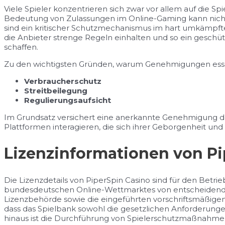
Viele Spieler konzentrieren sich zwar vor allem auf die 
Bedeutung von Zulassungen im Online-Gaming kann nich
sind ein kritischer Schutzmechanismus im hart umkämpften
die Anbieter strenge Regeln einhalten und so ein geschü
schaffen.
Zu den wichtigsten Gründen, warum Genehmigungen essen
Verbraucherschutz
Streitbeilegung
Regulierungsaufsicht
Im Grundsatz versichert eine anerkannte Genehmigung den
Plattformen interagieren, die sich ihrer Geborgenheit und 
Lizenzinformationen von Pi
Die Lizenzdetails von PiperSpin Casino sind für den Betr
bundesdeutschen Online-Wettmarktes von entscheidender
Lizenzbehörde sowie die eingeführten vorschriftsmäßigen
dass das Spielbank sowohl die gesetzlichen Anforderunge
hinaus ist die Durchführung von Spielerschutzmaßnahmen 