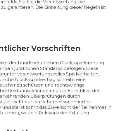
umfelds. Sie hat die Verantwortung, die
 zu garantieren. Die Einhaltung dieser Regeln ist
tlicher Vorschriften
feiler der bundesdeutschen Glücksspielordnung
enden juristischen Standards befolgen. Diese
arunter verantwortungsvolles Spielverhalten,
utsche Glücksspielvertrag schreibt eine
raucher zu schützen und rechtswidrige
ei Geldtransaktionen und die Ehrlichkeit der
iederkehrenden Überprüfungen durch
ützt nicht nur ein sicherheitsorientiertes
 und stärkt somit das Zuversicht der Teilnehmer in
 ziehen, was die Relevanz der Erfüllung