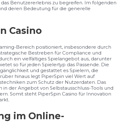
uf das Benutzererlebnis zu begreifen. Im folgenden
und deren Bedeutung für die generelle
in Casino
Gaming-Bereich positioniert, insbesondere durch
s strategische Bestreben für Compliance und
durch ein vielfältiges Spielangebot aus, darunter
ietet so für jeden Spielertyp das Passende. Die
änglichkeit und gestattet es Spielern, die
ber hinaus legt PiperSpin viel Wert auf
ngstechniken zum Schutz der Nutzerdaten. Das
h in der Angebot von Selbstausschluss-Tools und
rn. Somit steht PiperSpin Casino für Innovation
rkt.
ng im Online-