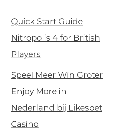
Quick Start Guide
Nitropolis 4 for British
Players
Speel Meer Win Groter
Enjoy More in
Nederland bij Likesbet
Casino