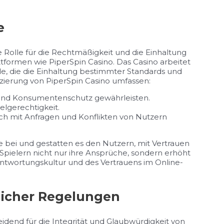
e
 Rolle für die Rechtmäßigkeit und die Einhaltung
formen wie PiperSpin Casino. Das Casino arbeitet
, die die Einhaltung bestimmter Standards und
nzierung von PiperSpin Casino umfassen:
und Konsumentenschutz gewährleisten.
elgerechtigkeit.
ch mit Anfragen und Konflikten von Nutzern
 bei und gestatten es den Nutzern, mit Vertrauen
n Spielern nicht nur ihre Ansprüche, sondern erhöht
antwortungskultur und des Vertrauens im Online-
licher Regelungen
dend für die Integrität und Glaubwürdigkeit von