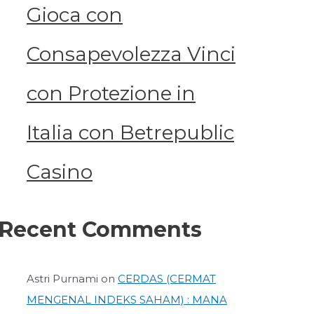
Gioca con
Consapevolezza Vinci
con Protezione in
Italia con Betrepublic
Casino
Recent Comments
Astri Purnami
on
CERDAS (CERMAT
MENGENAL INDEKS SAHAM) : MANA