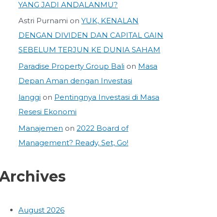
YANG JADI ANDALANMU?
Astri Purnami
on
YUK, KENALAN
DENGAN DIVIDEN DAN CAPITAL GAIN
SEBELUM TERJUN KE DUNIA SAHAM
Paradise Property Group Bali
on
Masa
Depan Aman dengan Investasi
langgi
on
Pentingnya Investasi di Masa
Resesi Ekonomi
Manajemen
on
2022 Board of
Management? Ready, Set, Go!
Archives
August 2026