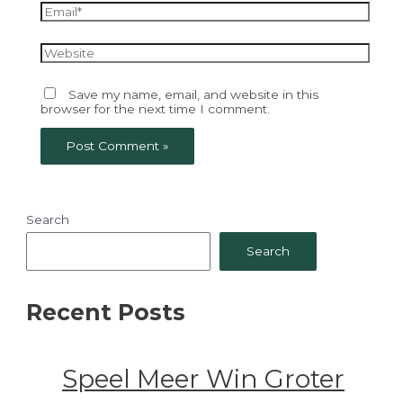
Email*
Website
Save my name, email, and website in this
browser for the next time I comment.
Search
Search
Recent Posts
Speel Meer Win Groter