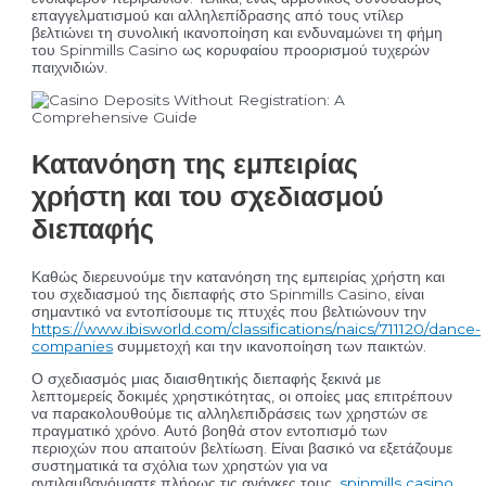
επαγγελματισμού και αλληλεπίδρασης από τους ντίλερ
βελτιώνει τη συνολική ικανοποίηση και ενδυναμώνει τη φήμη
του Spinmills Casino ως κορυφαίου προορισμού τυχερών
παιχνιδιών.
Κατανόηση της εμπειρίας
χρήστη και του σχεδιασμού
διεπαφής
Καθώς διερευνούμε την κατανόηση της εμπειρίας χρήστη και
του σχεδιασμού της διεπαφής στο Spinmills Casino, είναι
σημαντικό να εντοπίσουμε τις πτυχές που βελτιώνουν την
https://www.ibisworld.com/classifications/naics/711120/dance-
companies
συμμετοχή και την ικανοποίηση των παικτών.
Ο σχεδιασμός μιας διαισθητικής διεπαφής ξεκινά με
λεπτομερείς δοκιμές χρηστικότητας, οι οποίες μας επιτρέπουν
να παρακολουθούμε τις αλληλεπιδράσεις των χρηστών σε
πραγματικό χρόνο. Αυτό βοηθά στον εντοπισμό των
περιοχών που απαιτούν βελτίωση. Είναι βασικό να εξετάζουμε
συστηματικά τα σχόλια των χρηστών για να
αντιλαμβανόμαστε πλήρως τις ανάγκες τους.
spinmills casino