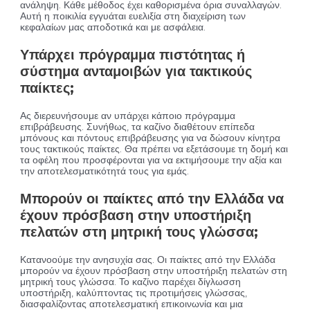
ανάληψη. Κάθε μέθοδος έχει καθορισμένα όρια συναλλαγών.
Αυτή η ποικιλία εγγυάται ευελιξία στη διαχείριση των
κεφαλαίων μας αποδοτικά και με ασφάλεια.
Υπάρχει πρόγραμμα πιστότητας ή
σύστημα ανταμοιβών για τακτικούς
παίκτες;
Ας διερευνήσουμε αν υπάρχει κάποιο πρόγραμμα
επιβράβευσης. Συνήθως, τα καζίνο διαθέτουν επίπεδα
μπόνους και πόντους επιβράβευσης για να δώσουν κίνητρα
τους τακτικούς παίκτες. Θα πρέπει να εξετάσουμε τη δομή και
τα οφέλη που προσφέρονται για να εκτιμήσουμε την αξία και
την αποτελεσματικότητά τους για εμάς.
Μπορούν οι παίκτες από την Ελλάδα να
έχουν πρόσβαση στην υποστήριξη
πελατών στη μητρική τους γλώσσα;
Κατανοούμε την ανησυχία σας. Οι παίκτες από την Ελλάδα
μπορούν να έχουν πρόσβαση στην υποστήριξη πελατών στη
μητρική τους γλώσσα. Το καζίνο παρέχει δίγλωσση
υποστήριξη, καλύπτοντας τις προτιμήσεις γλώσσας,
διασφαλίζοντας αποτελεσματική επικοινωνία και μια