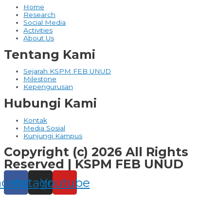
Home
Research
Social Media
Activities
About Us
Tentang Kami
Sejarah KSPM FEB UNUD
Milestone
Kepengurusan
Hubungi Kami
Kontak
Media Sosial
Kunjungi Kampus
Copyright (c) 2026 All Rights
Reserved | KSPM FEB UNUD
acebook
Instagram
Youtube