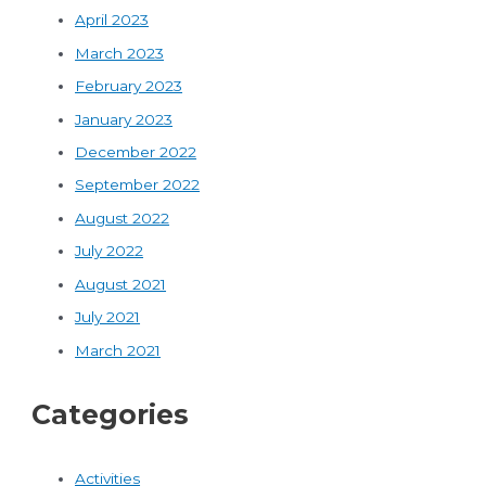
April 2023
March 2023
February 2023
January 2023
December 2022
September 2022
August 2022
July 2022
August 2021
July 2021
March 2021
Categories
Activities