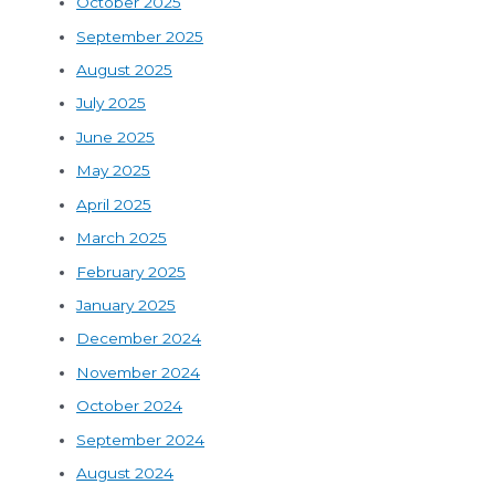
October 2025
September 2025
August 2025
July 2025
June 2025
May 2025
April 2025
March 2025
February 2025
January 2025
December 2024
November 2024
October 2024
September 2024
August 2024