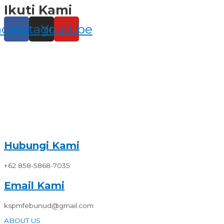
Ikuti Kami
Skip
to
content
acebook
Instagram
Youtube
Hubungi Kami
+62 858-5868-7035
Email Kami
kspmfebunud@gmail.com
ABOUT US