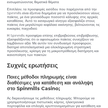
ενσωματώνοντας θεματικά θέματα.
Επιπλέον, τα προσφορές εισόδου που παρέχονται από την
Spinmills είναι έξυπνα δομημένα για να προσελκύσουν νέους
παίκτες, με ένα γενναιόδωρο ποσοστό κάλυψης στις αρχικές
καταθέσεις. Αυτό το εισαγωγικό κίνητρο εξασφαλίζει στους
παίκτες ένα μεγαλύτερο κεφάλαιο εκκίνησης, βελτιώνοντας τις
ευκαιρίες παιχνιδιού.
Η Spinmills προσφέρει επίσης επιβραβεύσεις επιβράβευσης,
εξασφαλίζοντας ότι οι αφοσιωμένοι παίκτες συνεχίζουν να
λαμβάνουν αξία. Με αυτόν τον συνδυασμό προσφορών,
διατηρεί αποτελεσματικά μια ολοκληρωμένη στρατηγική
προσέλκυσης, κρίσιμη για τη μακροπρόθεσμη διατήρηση και
ικανοποίηση των παικτών.
Συχνές ερωτήσεις
Ποιες μέθοδοι πληρωμής είναι
διαθέσιμες για κατάθεση και ανάληψη
στο Spinmills Casino;
Ας διερευνήσουμε τις μεθόδους πληρωμής. Μπορούμε να
χρησιμοποιήσουμε πιστωτικές κάρτες, ηλεκτρονικά
πορτοφόλια και επιλογές κρυπτονομισμάτων για κατάθεση και