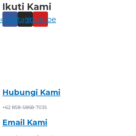
Ikuti Kami
Skip
to
content
acebook
Instagram
Youtube
Hubungi Kami
+62 858-5868-7035
Email Kami