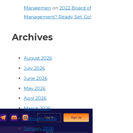
Manajemen
on
2022 Board of
Management? Ready, Set, Go!
Archives
August 2026
July 2026
June 2026
May 2026
April 2026
March 2026
February 2026
January 2026