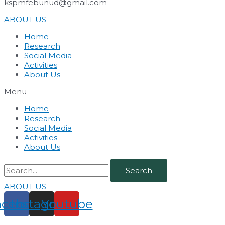
kspmfebunud@gmail.com
ABOUT US
Home
Research
Social Media
Activities
About Us
Menu
Home
Research
Social Media
Activities
About Us
Search
ABOUT US
acebook
Instagram
Youtube