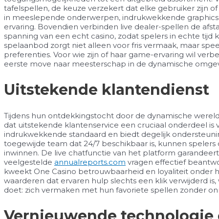
tafelspellen, de keuze verzekert dat elke gebruiker zijn 
in meeslepende onderwerpen, indrukwekkende graphics e
ervaring. Bovendien verbinden live dealer-spellen de afs
spanning van een echt casino, zodat spelers in echte ti
spelaanbod zorgt niet alleen voor fris vermaak, maar spee
preferenties. Voor wie zijn of haar game-ervaring wil ver
eerste move naar meesterschap in de dynamische omgevi
Uitstekende klantendienst
Tijdens hun ontdekkingstocht door de dynamische wereld
dat uitstekende klantenservice een cruciaal onderdeel is v
indrukwekkende standaard en biedt degelijk ondersteuni
toegewijde team dat 24/7 beschikbaar is, kunnen speler
inwinnen. De live chatfunctie van het platform garandeert 
veelgestelde
annualreports.com
vragen effectief beantwo
kweekt One Casino betrouwbaarheid en loyaliteit onder h
waarderen dat ervaren hulp slechts een klik verwijderd is
doet: zich vermaken met hun favoriete spellen zonder o
Vernieuwende technologie 