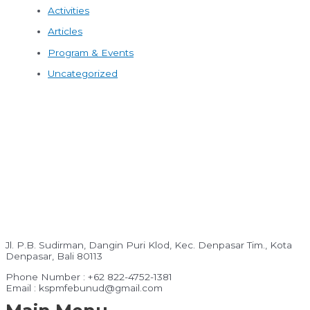
Activities
Articles
Program & Events
Uncategorized
Jl. P.B. Sudirman, Dangin Puri Klod, Kec. Denpasar Tim., Kota
Denpasar, Bali 80113
Phone Number : +62 822-4752-1381
Email : kspmfebunud@gmail.com