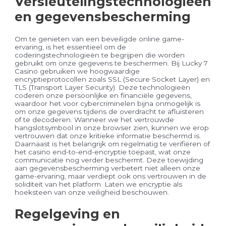
Versleutelingstechnologieën
en gegevensbescherming
Om te genieten van een beveiligde online game-
ervaring, is het essentieel om de
coderingstechnologieën te begrijpen die worden
gebruikt om onze gegevens te beschermen. Bij Lucky 7
Casino gebruiken we hoogwaardige
encryptieprotocollen zoals SSL (Secure Socket Layer) en
TLS (Transport Layer Security). Deze technologieën
coderen onze persoonlijke en financiële gegevens,
waardoor het voor cybercriminelen bijna onmogelijk is
om onze gegevens tijdens de overdracht te afluisteren
of te decoderen. Wanneer we het vertrouwde
hangslotsymbool in onze browser zien, kunnen we erop
vertrouwen dat onze kritieke informatie beschermd is.
Daarnaast is het belangrijk om regelmatig te verifiëren of
het casino end-to-end-encryptie toepast, wat onze
communicatie nog verder beschermt. Deze toewijding
aan gegevensbescherming verbetert niet alleen onze
game-ervaring, maar verdiept ook ons vertrouwen in de
soliditeit van het platform. Laten we encryptie als
hoeksteen van onze veiligheid beschouwen.
Regelgeving en