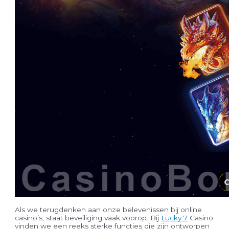
Als we terugdenken aan onze belevenissen bij online
casino’s, staat beveiliging vaak voorop. Bij
Lucky 7
Casino
vinden we een reeks sterke functies die zijn ontworpen