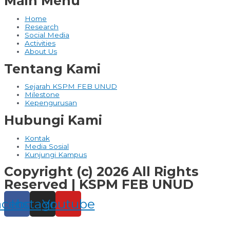
Main Menu
Home
Research
Social Media
Activities
About Us
Tentang Kami
Sejarah KSPM FEB UNUD
Milestone
Kepengurusan
Hubungi Kami
Kontak
Media Sosial
Kunjungi Kampus
Copyright (c) 2026 All Rights
Reserved | KSPM FEB UNUD
acebook
Instagram
Youtube