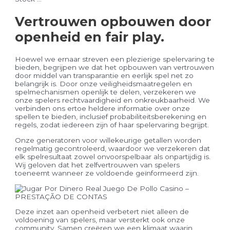
Vertrouwen opbouwen door
openheid en fair play.
Hoewel we ernaar streven een plezierige spelervaring te
bieden, begrijpen we dat het opbouwen van vertrouwen
door middel van transparantie en eerlijk spel net zo
belangrijk is. Door onze veiligheidsmaatregelen en
spelmechanismen openlijk te delen, verzekeren we
onze spelers rechtvaardigheid en onkreukbaarheid. We
verbinden ons ertoe heldere informatie over onze
spellen te bieden, inclusief probabiliteitsberekening en
regels, zodat iedereen zijn of haar spelervaring begrijpt.
Onze generatoren voor willekeurige getallen worden
regelmatig gecontroleerd, waardoor we verzekeren dat
elk spelresultaat zowel onvoorspelbaar als onpartijdig is.
Wij geloven dat het zelfvertrouwen van spelers
toeneemt wanneer ze voldoende geïnformeerd zijn.
Deze inzet aan openheid verbetert niet alleen de
voldoening van spelers, maar versterkt ook onze
community. Samen creëren we een klimaat waarin