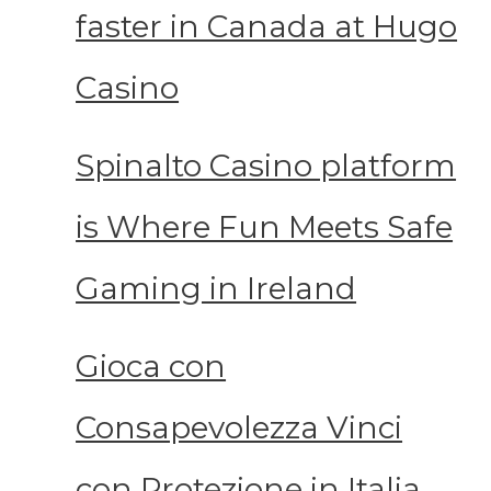
faster in Canada at Hugo
Casino
Spinalto Casino platform
is Where Fun Meets Safe
Gaming in Ireland
Gioca con
Consapevolezza Vinci
con Protezione in Italia