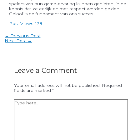
spelers van hun game-ervaring kunnen genieten, in de
kennis dat ze eerlijk en met respect worden gezien.
Geloof is de fundament van ons succes.
Post Views:
178
Post
←
Previous Post
navigation
Next Post
→
Leave a Comment
Your email address will not be published.
Required
fields are marked
*
Type
here..