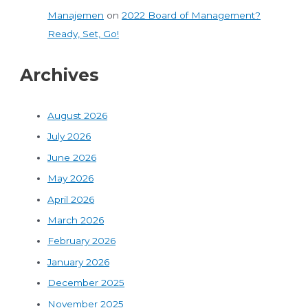
Manajemen
on
2022 Board of Management?
Ready, Set, Go!
Archives
August 2026
July 2026
June 2026
May 2026
April 2026
March 2026
February 2026
January 2026
December 2025
November 2025