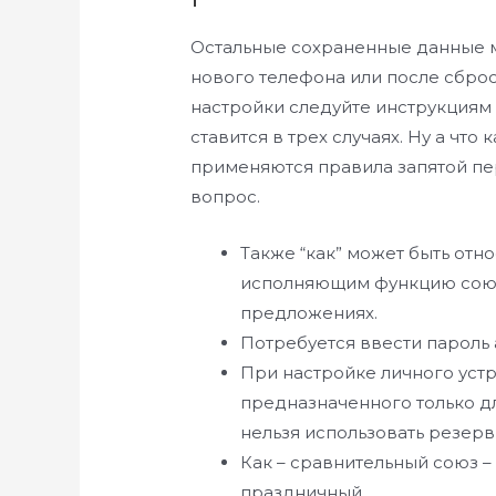
Остальные сохраненные данные 
нового телефона или после сброс
настройки следуйте инструкциям 
ставится в трех случаях. Ну а что 
применяются правила запятой пер
вопрос.
Также “как” может быть от
исполняющим функцию союз
предложениях.
Потребуется ввести пароль 
При настройке личного устр
предназначенного только дл
нельзя использовать резер
Как – сравнительный союз –
праздничный.