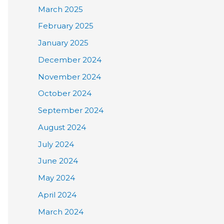
March 2025
February 2025
January 2025
December 2024
November 2024
October 2024
September 2024
August 2024
July 2024
June 2024
May 2024
April 2024
March 2024