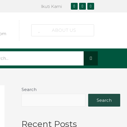
Ikuti Kami
ABOUT US
com
Search
Search
Recent Posts