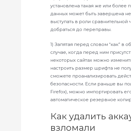
установлена такая же или более 
данных может быть завершена не 
выступать в роли сравнительной ч
добраться до переправы.
1) Запятая перед словом “как” в о
случае, когда перед ним присутст
некоторых сайтах можно изменить
настроить размер шрифта не полу
сможете проанализировать дейст
безопасности. Если раньше вы п
Firefox), можно импортировать е
автоматическое резервное копир
Как удалить аккау
взломали