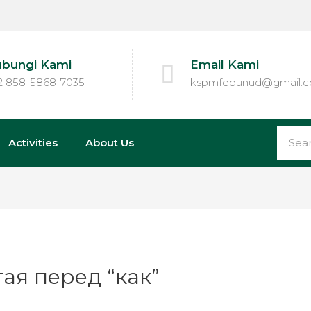
bungi Kami
Email Kami
2 858-5868-7035
kspmfebunud@gmail.
Activities
About Us
ая перед “как”