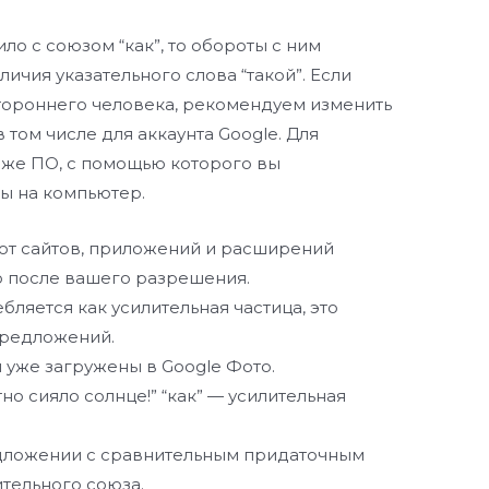
ло с союзом “как”, то обороты с ним
ичия указательного слова “такой”. Если
стороннего человека, рекомендуем изменить
 том числе для аккаунта Google. Для
 же ПО, с помощью которого вы
ы на компьютер.
от сайтов, приложений и расширений
о после вашего разрешения.
ебляется как усилительная частица, это
предложений.
 уже загружены в Google Фото.
но сияло солнце!” “как” — усилительная
ложении с сравнительным придаточным
ительного союза.