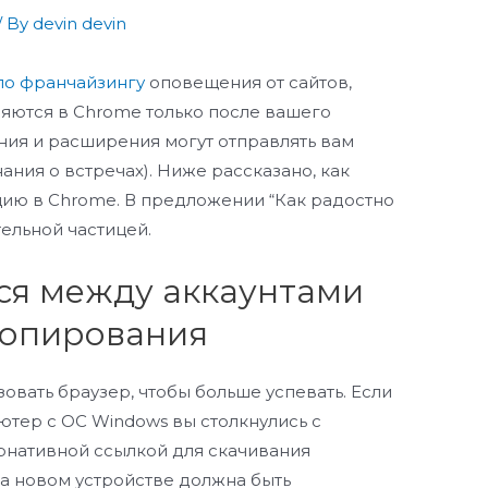
/ By
devin devin
 по франчайзингу
оповещения от сайтов,
яются в Chrome только после вашего
ния и расширения могут отправлять вам
ния о встречах). Ниже рассказано, как
цию в Chrome. В предложении “Как радостно
тельной частицей.
ся между аккаунтами
копирования
овать браузер, чтобы больше успевать. Если
ютер с ОС Windows вы столкнулись с
ернативной ссылкой для скачивания
а новом устройстве должна быть