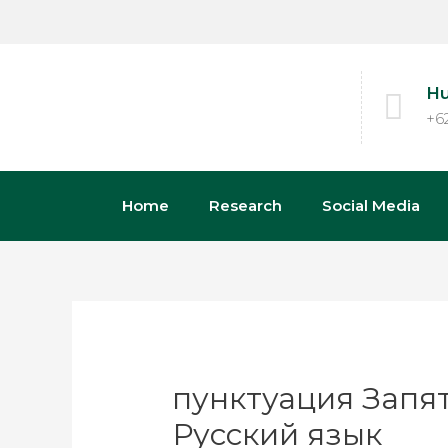
Hu
+6
Home
Research
Social Media
пунктуация Запят
Русский язык