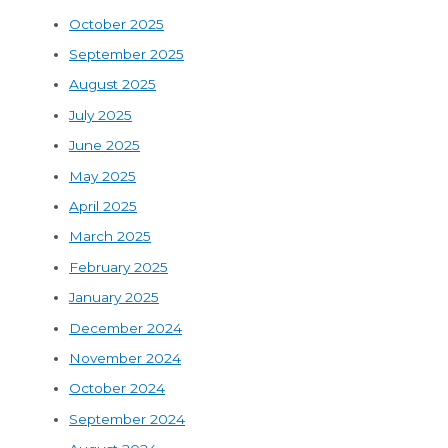
October 2025
September 2025
August 2025
July 2025
June 2025
May 2025
April 2025
March 2025
February 2025
January 2025
December 2024
November 2024
October 2024
September 2024