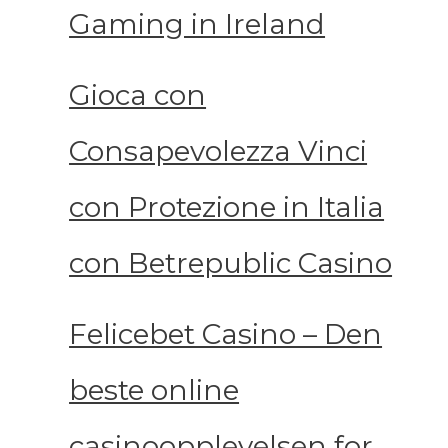
Gaming in Ireland
Gioca con
Consapevolezza Vinci
con Protezione in Italia
con Betrepublic Casino
Felicebet Casino – Den
beste online
casinoopplevelsen for