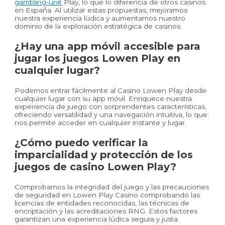
gambling-unit
Play, lo que lo diferencia de otros casinos
en España. Al utilizar estas propuestas, mejoramos
nuestra experiencia lúdica y aumentamos nuestro
dominio de la exploración estratégica de casinos.
¿Hay una app móvil accesible para
jugar los juegos Lowen Play en
cualquier lugar?
Podemos entrar fácilmente al Casino Lowen Play desde
cualquier lugar con su app móvil. Enriquece nuestra
experiencia de juego con sorprendentes características,
ofreciendo versatilidad y una navegación intuitiva, lo que
nos permite acceder en cualquier instante y lugar.
¿Cómo puedo verificar la
imparcialidad y protección de los
juegos de casino Lowen Play?
Comprobamos la integridad del juego y las precauciones
de seguridad en Lowen Play Casino comprobando las
licencias de entidades reconocidas, las técnicas de
encriptación y las acreditaciones RNG. Estos factores
garantizan una experiencia lúdica segura y justa.