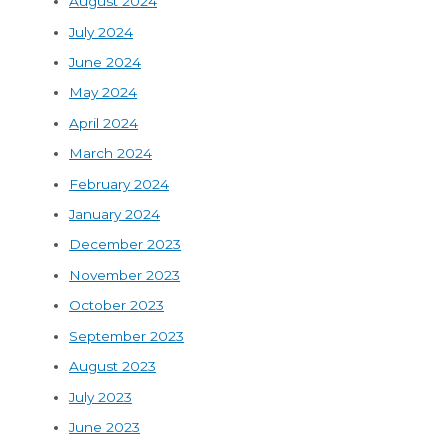
August 2024
July 2024
June 2024
May 2024
April 2024
March 2024
February 2024
January 2024
December 2023
November 2023
October 2023
September 2023
August 2023
July 2023
June 2023