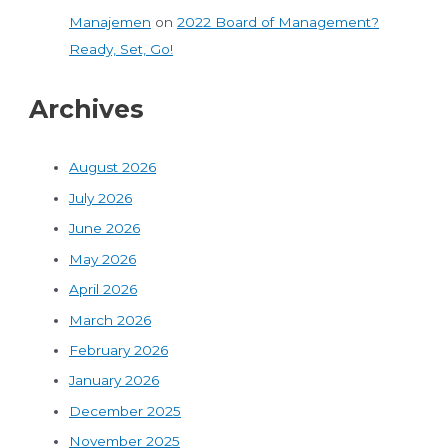
Manajemen
on
2022 Board of Management?
Ready, Set, Go!
Archives
August 2026
July 2026
June 2026
May 2026
April 2026
March 2026
February 2026
January 2026
December 2025
November 2025