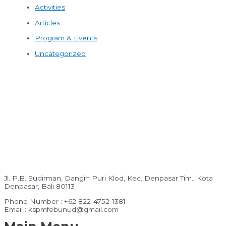
Activities
Articles
Program & Events
Uncategorized
Jl. P.B. Sudirman, Dangin Puri Klod, Kec. Denpasar Tim., Kota
Denpasar, Bali 80113
Phone Number : +62 822-4752-1381
Email : kspmfebunud@gmail.com