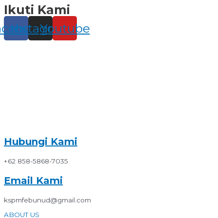
Ikuti Kami
Skip
to
content
acebook
Instagram
Youtube
Hubungi Kami
+62 858-5868-7035
Email Kami
kspmfebunud@gmail.com
ABOUT US