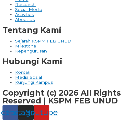
Research
Social Media
Activities
About Us
Tentang Kami
Sejarah KSPM FEB UNUD
Milestone
Kepengurusan
Hubungi Kami
Kontak
Media Sosial
Kunjungi Kampus
Copyright (c) 2026 All Rights
Reserved | KSPM FEB UNUD
acebook
Instagram
Youtube