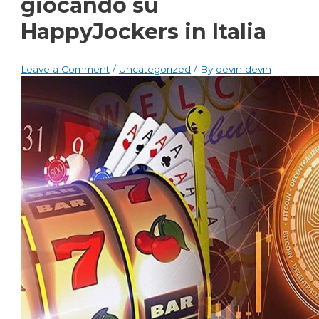
giocando su
HappyJockers in Italia
Leave a Comment
/
Uncategorized
/ By
devin devin