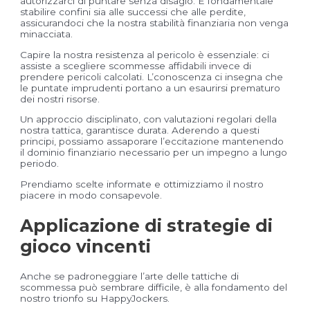
autorizzarci di puntare senza disagio. È fondamentale
stabilire confini sia alle successi che alle perdite,
assicurandoci che la nostra stabilità finanziaria non venga
minacciata.
Capire la nostra resistenza al pericolo è essenziale: ci
assiste a scegliere scommesse affidabili invece di
prendere pericoli calcolati. L’conoscenza ci insegna che
le puntate imprudenti portano a un esaurirsi prematuro
dei nostri risorse.
Un approccio disciplinato, con valutazioni regolari della
nostra tattica, garantisce durata. Aderendo a questi
principi, possiamo assaporare l’eccitazione mantenendo
il dominio finanziario necessario per un impegno a lungo
periodo.
Prendiamo scelte informate e ottimizziamo il nostro
piacere in modo consapevole.
Applicazione di strategie di
gioco vincenti
Anche se padroneggiare l’arte delle tattiche di
scommessa può sembrare difficile, è alla fondamento del
nostro trionfo su HappyJockers.