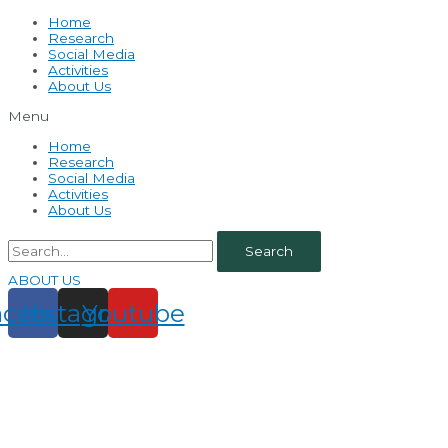
Home
Research
Social Media
Activities
About Us
Menu
Home
Research
Social Media
Activities
About Us
Search
ABOUT US
acebook
Instagram
Youtube