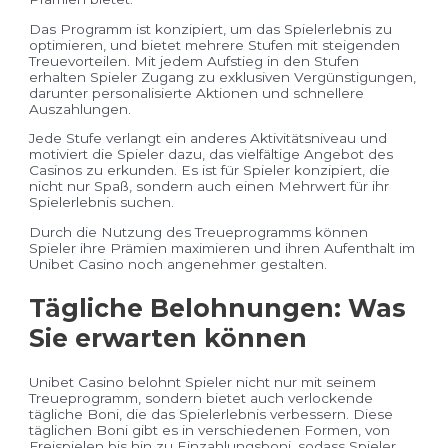
Das Programm ist konzipiert, um das Spielerlebnis zu
optimieren, und bietet mehrere Stufen mit steigenden
Treuevorteilen. Mit jedem Aufstieg in den Stufen
erhalten Spieler Zugang zu exklusiven Vergünstigungen,
darunter personalisierte Aktionen und schnellere
Auszahlungen.
Jede Stufe verlangt ein anderes Aktivitätsniveau und
motiviert die Spieler dazu, das vielfältige Angebot des
Casinos zu erkunden. Es ist für Spieler konzipiert, die
nicht nur Spaß, sondern auch einen Mehrwert für ihr
Spielerlebnis suchen.
Durch die Nutzung des Treueprogramms können
Spieler ihre Prämien maximieren und ihren Aufenthalt im
Unibet Casino noch angenehmer gestalten.
Tägliche Belohnungen: Was
Sie erwarten können
Unibet Casino belohnt Spieler nicht nur mit seinem
Treueprogramm, sondern bietet auch verlockende
tägliche Boni, die das Spielerlebnis verbessern. Diese
täglichen Boni gibt es in verschiedenen Formen, von
Freispielen bis hin zu Einzahlungsboni, sodass Spieler