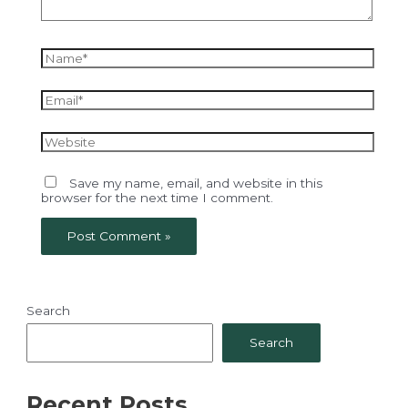
Name*
Email*
Website
Save my name, email, and website in this
browser for the next time I comment.
Search
Search
Recent Posts