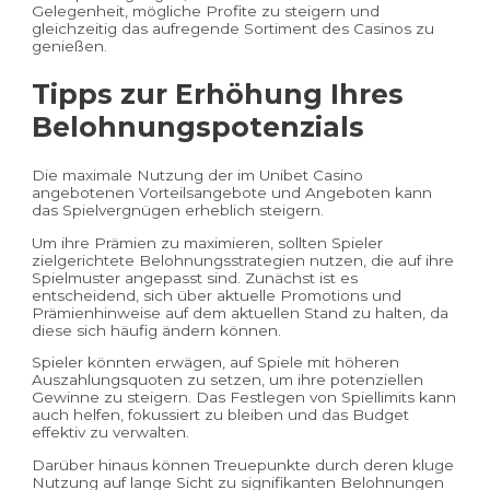
Gelegenheit, mögliche Profite zu steigern und
gleichzeitig das aufregende Sortiment des Casinos zu
genießen.
Tipps zur Erhöhung Ihres
Belohnungspotenzials
Die maximale Nutzung der im Unibet Casino
angebotenen Vorteilsangebote und Angeboten kann
das Spielvergnügen erheblich steigern.
Um ihre Prämien zu maximieren, sollten Spieler
zielgerichtete Belohnungsstrategien nutzen, die auf ihre
Spielmuster angepasst sind. Zunächst ist es
entscheidend, sich über aktuelle Promotions und
Prämienhinweise auf dem aktuellen Stand zu halten, da
diese sich häufig ändern können.
Spieler könnten erwägen, auf Spiele mit höheren
Auszahlungsquoten zu setzen, um ihre potenziellen
Gewinne zu steigern. Das Festlegen von Spiellimits kann
auch helfen, fokussiert zu bleiben und das Budget
effektiv zu verwalten.
Darüber hinaus können Treuepunkte durch deren kluge
Nutzung auf lange Sicht zu signifikanten Belohnungen