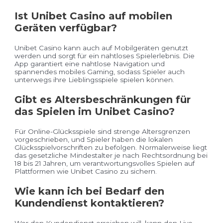
Ist Unibet Casino auf mobilen
Geräten verfügbar?
Unibet Casino kann auch auf Mobilgeräten genutzt
werden und sorgt für ein nahtloses Spielerlebnis. Die
App garantiert eine nahtlose Navigation und
spannendes mobiles Gaming, sodass Spieler auch
unterwegs ihre Lieblingsspiele spielen können.
Gibt es Altersbeschränkungen für
das Spielen im Unibet Casino?
Für Online-Glücksspiele sind strenge Altersgrenzen
vorgeschrieben, und Spieler haben die lokalen
Glücksspielvorschriften zu befolgen. Normalerweise liegt
das gesetzliche Mindestalter je nach Rechtsordnung bei
18 bis 21 Jahren, um verantwortungsvolles Spielen auf
Plattformen wie Unibet Casino zu sichern.
Wie kann ich bei Bedarf den
Kundendienst kontaktieren?
Wer den Kundendienst erreichen will, kann den Live-