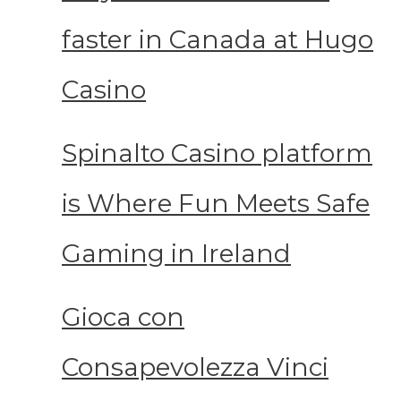
faster in Canada at Hugo
Casino
Spinalto Casino platform
is Where Fun Meets Safe
Gaming in Ireland
Gioca con
Consapevolezza Vinci