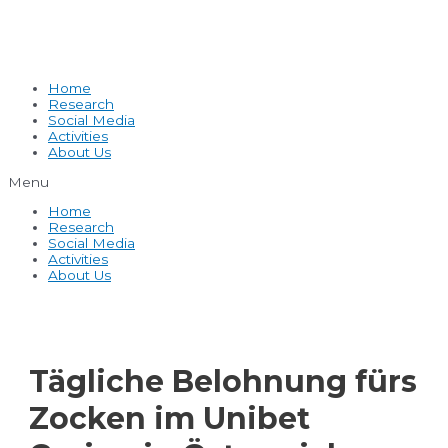
Home
Research
Social Media
Activities
About Us
Menu
Home
Research
Social Media
Activities
About Us
Tägliche Belohnung fürs
Zocken im Unibet