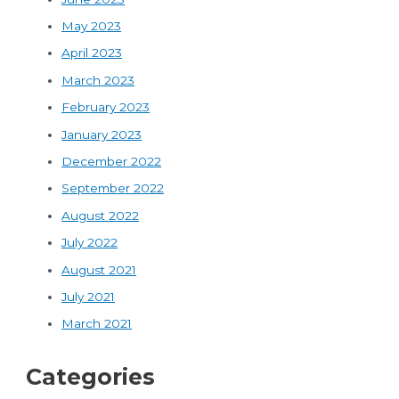
May 2023
April 2023
March 2023
February 2023
January 2023
December 2022
September 2022
August 2022
July 2022
August 2021
July 2021
March 2021
Categories