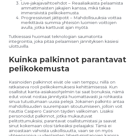
Live-jakajavaihtoehdot – Reaaliaikaista pelaamista
ammattimaisten jakajien kanssa, mikä takaa
immersiivistä pelikokemusta.
Progressiiviset jättipotit – Mahdollisuuksia voittaa
merkittäviä summia yhteisön luomien voittojen
avulla, jotka karttuvat ajan myötä.
Tutkiessasi huomaat teknologian saumatonta
integrointia, joka pitää pelaamisen jännityksen käsiesi
ulottuvilla.
Kuinka palkinnot parantavat
pelikokemusta
Kasinoiden palkinnot eivät ole vain temppu; niillä on
ratkaiseva rooli pelikokemuksesi kehittämisessä. Kun
osallistut kanta-asiakasohjelmiin tai saat bonuksia, nämä
edut voivat nostaa jännitystä huomattavasti ja rohkaista
sinua tutustumaan uusia pelejä. Jokainen palkinto antaa
mahdollisuuden suurempaan sitoutumiseen, jolloin voit
nauttia Caspero Casinon täyden valikoiman. Lisäksi
personoidut palkinnot, jotka mukautuvat
pelitottumuksiisi, parantavat osallistumistasi ja saavat
sinut kokemaan olosi tärkeäksi pelaajaksi. Tämä ei
ainoastaan vahvista uskollisuutta, vaan se on myös
yhteensopiva uudenlaisten lähestymistapojen kanssa,