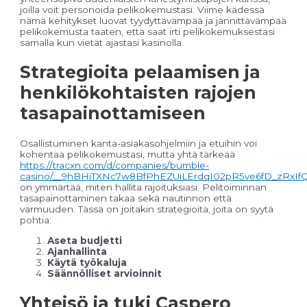
joilla voit personoida pelikokemustasi. Viime kädessä
nämä kehitykset luovat tyydyttävämpää ja jännittävämpää
pelikokemusta taaten, että saat irti pelikokemuksestasi
samalla kun vietät ajastasi kasinolla.
Strategioita pelaamisen ja
henkilökohtaisten rajojen
tasapainottamiseen
Osallistuminen kanta-asiakasohjelmiin ja etuihin voi
kohentaa pelikokemustasi, mutta yhtä tärkeää
https://tracxn.com/d/companies/bumble-
casino/__9hBHiTXNc7w8BfPhEZUiLErdqI02pR5ve6fD_zRxIf
on ymmärtää, miten hallita rajoituksiasi. Pelitoiminnan
tasapainottaminen takaa sekä nautinnon että
varmuuden. Tässä on joitakin strategioita, joita on syytä
pohtia:
Aseta budjetti
Ajanhallinta
Käytä työkaluja
Säännölliset arvioinnit
Yhteisö ja tuki Caspero