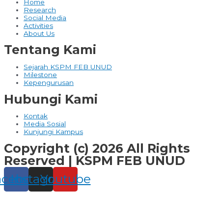
Home
Research
Social Media
Activities
About Us
Tentang Kami
Sejarah KSPM FEB UNUD
Milestone
Kepengurusan
Hubungi Kami
Kontak
Media Sosial
Kunjungi Kampus
Copyright (c) 2026 All Rights
Reserved | KSPM FEB UNUD
acebook
Instagram
Youtube