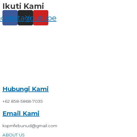
Ikuti Kami
Skip
to
content
acebook
Instagram
Youtube
Hubungi Kami
+62 858-5868-7035
Email Kami
kspmfebunud@gmail.com
ABOUT US