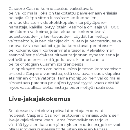
Caspero Casino kunnostautuu vaikuttavalla
pelivalikoimalla, joka on tarkoitettu palvelemaan erilaisia
pelaajia. Olitpa sitten klassisten kolikkopelien,
ensiluokkaisten videokolikkopelien tai pöytäpelien
harrastaja, kaikille löytyy jotain. Kasinolla on laaja yli 1 000
nimikkeen valikoima, joka takaa pelikokemuksesi
uudistuvuuden ja kiehtovuuden. Löydät tunnettuja
vaihtoehtoja, kuten blackjackin, ruletin ja baccaratin, sekä
innovatiivisia variaatioita, jotka kohottavat perinteisen
pelikokemuksen korkeammalle tasolle. Pelivalikoiman
säännölliset päivitykset pitävät tarjonnan dynaamisena ja
vetävät puoleensa niitä, jotka ovat kiinnostuneita
peliteknologian uusimmista trendeistä.
Helppokäyttöisten ominaisuuksien ja tason korostamisen
ansiosta Caspero varmistaa, että seuraavan suosikkipelisi
etsiminen on vaivatonta. Tämä monipuolinen valikoima ei
ainoastaan paranna pelaajien tyytyväisyyttä, vaan edistää
myös vastuullista pelaamista ja pidennettyä nautintoa.
Live-jakajakokemus
Selatessasi vaihtelevia pelivaihtoehtoja huomaat
nopeasti Caspero Casinon erottuvan ominaisuuden: sen
live-jakajakokemuksen. Tämä innovatiivinen tarjous
välittää fyysisen kasinon jännityksen ruudullesi, jolloin voit
olla vuorovaikutuksessa todellisten jakajien kanssa