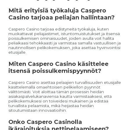
Mitä erityisiä työkaluja Caspero
Casino tarjoaa peliajan hallintaan?
Caspero Casino tarjoaa edistyneitä työkaluja, kuten
muokattavat peliajastimet, istuntomuistutukset ja itsensä
poissulkemisen ominaisuudet, joiden avulla voit hallita
peliaikaasi tehokkaasti ja varmistaa samalla vastuullisen ja
nautinnollisen pelikokemuksen, joka asettaa hyvinvointisi
etusijalle.
Miten Caspero Casino käsittelee
itsensä poissulkemispyynnöt?
Caspero Casino asettaa pelaajien turvallisuuden etusijalle
käsittelemällä omaehtoisen pelikiellon pyynnöt
välittömästi. Voit aloittaa tämän prosessin heidän
asiakaspalvelukanaviensa kautta varmistaaksesi, että
pelikokemuksesi on toiveidesi mukainen ja edistää
turvallista pelaamista, mikä heijastaa heidän
sitoutumistaan innovaatioihin.
Onko Caspero Casinolla
ikärajoituksia nettipelaamiseen?