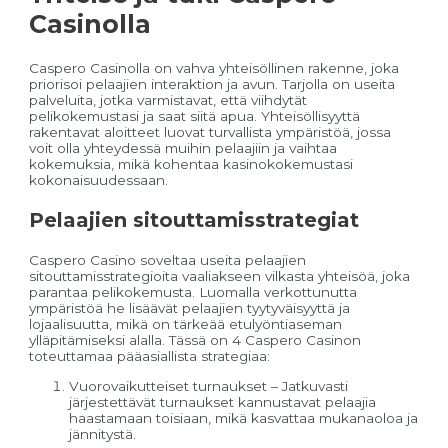
Casinolla
Caspero Casinolla on vahva yhteisöllinen rakenne, joka
priorisoi pelaajien interaktion ja avun. Tarjolla on useita
palveluita, jotka varmistavat, että viihdytät
pelikokemustasi ja saat siitä apua. Yhteisöllisyyttä
rakentavat aloitteet luovat turvallista ympäristöä, jossa
voit olla yhteydessä muihin pelaajiin ja vaihtaa
kokemuksia, mikä kohentaa kasinokokemustasi
kokonaisuudessaan.
Pelaajien sitouttamisstrategiat
Caspero Casino soveltaa useita pelaajien
sitouttamisstrategioita vaaliakseen vilkasta yhteisöä, joka
parantaa pelikokemusta. Luomalla verkottunutta
ympäristöä he lisäävät pelaajien tyytyväisyyttä ja
lojaalisuutta, mikä on tärkeää etulyöntiaseman
ylläpitämiseksi alalla. Tässä on 4 Caspero Casinon
toteuttamaa pääasiallista strategiaa:
Vuorovaikutteiset turnaukset – Jatkuvasti
järjestettävät turnaukset kannustavat pelaajia
haastamaan toisiaan, mikä kasvattaa mukanaoloa ja
jännitystä.