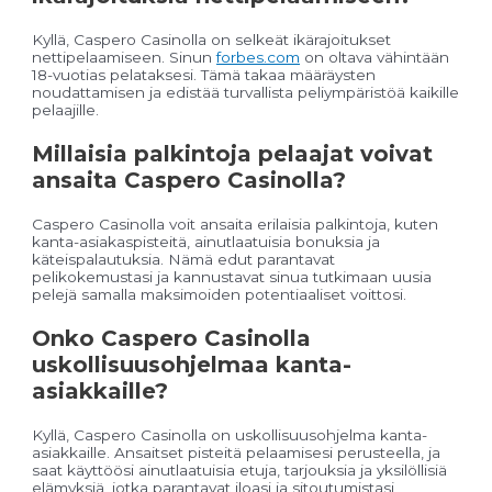
Kyllä, Caspero Casinolla on selkeät ikärajoitukset
nettipelaamiseen. Sinun
forbes.com
on oltava vähintään
18-vuotias pelataksesi. Tämä takaa määräysten
noudattamisen ja edistää turvallista peliympäristöä kaikille
pelaajille.
Millaisia palkintoja pelaajat voivat
ansaita Caspero Casinolla?
Caspero Casinolla voit ansaita erilaisia palkintoja, kuten
kanta-asiakaspisteitä, ainutlaatuisia bonuksia ja
käteispalautuksia. Nämä edut parantavat
pelikokemustasi ja kannustavat sinua tutkimaan uusia
pelejä samalla maksimoiden potentiaaliset voittosi.
Onko Caspero Casinolla
uskollisuusohjelmaa kanta-
asiakkaille?
Kyllä, Caspero Casinolla on uskollisuusohjelma kanta-
asiakkaille. Ansaitset pisteitä pelaamisesi perusteella, ja
saat käyttöösi ainutlaatuisia etuja, tarjouksia ja yksilöllisiä
elämyksiä, jotka parantavat iloasi ja sitoutumistasi