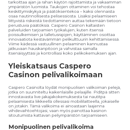
tarkoittaa ajan ja rahan käytön rajoittamista ja vakaamman
ympäristön luomista. Taukojen ottaminen voi tehostaa
keskittymiskykyä ja päätöksentekoa – kaksi olennaista
osaa nautinnollisesta pelisessiosta. Lisäksi pelaamiseen
liittyvistä riskeistä tiedottaminen auttaa tekemään tietoon
perustuvia päätöksiä. Caspero Casinon kaltaisten
palveluiden tarjoamien työkalujen, kuten itsensä
poissulkemisen ja talletusrajojen, käyttäminen osoittaa
innovaatiota kestävämmän pelikulttuurin kehittämisessä.
Viime kädessä vastuullinen pelaaminen kannustaa
jatkuvaan hauskanpitoon ja vahvistaa samalla
itsenäisyyttäsi ja kontrolliasi koko pelikokemuksen ajan.
Yleiskatsaus Caspero
Casinon pelivalikoimaan
Caspero Casinolta löydät monipuolisen valikoiman pelejä,
jotka on suunniteltu kaikenlaisille pelaajille. Piditpä sitten
innostavasta live-jakajakokemuksesta tai nautitpa
pelaamisesta liikkeellä ollessasi mobiililaitteella, jokaiselle
on jotakin. Tämä valikoima ei ainoastaan laajenna
viihdevaihtoehtojasi, vaan myös painottaa kasinon
sitoutumista kattavan peliympäristön tarjoamiseen.
Monipuolinen pelivalikoima