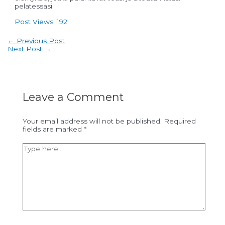
pelatessasi.
Post Views:
192
Post
←
Previous Post
navigation
Next Post
→
Leave a Comment
Your email address will not be published.
Required
fields are marked
*
Type
here..