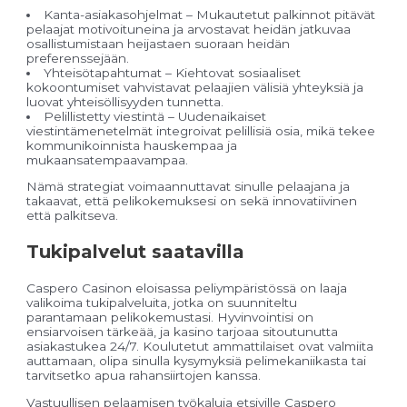
Kanta-asiakasohjelmat – Mukautetut palkinnot pitävät
pelaajat motivoituneina ja arvostavat heidän jatkuvaa
osallistumistaan heijastaen suoraan heidän
preferenssejään.
Yhteisötapahtumat – Kiehtovat sosiaaliset
kokoontumiset vahvistavat pelaajien välisiä yhteyksiä ja
luovat yhteisöllisyyden tunnetta.
Pelillistetty viestintä – Uudenaikaiset
viestintämenetelmät integroivat pelillisiä osia, mikä tekee
kommunikoinnista hauskempaa ja
mukaansatempaavampaa.
Nämä strategiat voimaannuttavat sinulle pelaajana ja
takaavat, että pelikokemuksesi on sekä innovatiivinen
että palkitseva.
Tukipalvelut saatavilla
Caspero Casinon eloisassa peliympäristössä on laaja
valikoima tukipalveluita, jotka on suunniteltu
parantamaan pelikokemustasi. Hyvinvointisi on
ensiarvoisen tärkeää, ja kasino tarjoaa sitoutunutta
asiakastukea 24/7. Koulutetut ammattilaiset ovat valmiita
auttamaan, olipa sinulla kysymyksiä pelimekaniikasta tai
tarvitsetko apua rahansiirtojen kanssa.
Vastuullisen pelaamisen työkaluja etsiville Caspero