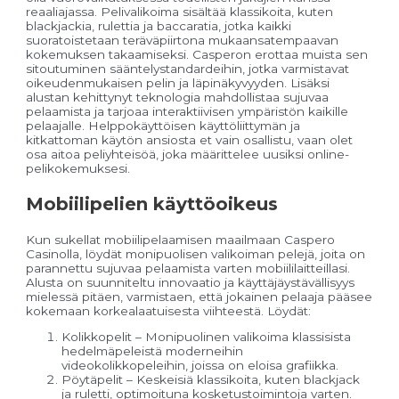
reaaliajassa. Pelivalikoima sisältää klassikoita, kuten
blackjackia, rulettia ja baccaratia, jotka kaikki
suoratoistetaan teräväpiirtona mukaansatempaavan
kokemuksen takaamiseksi. Casperon erottaa muista sen
sitoutuminen sääntelystandardeihin, jotka varmistavat
oikeudenmukaisen pelin ja läpinäkyvyyden. Lisäksi
alustan kehittynyt teknologia mahdollistaa sujuvaa
pelaamista ja tarjoaa interaktiivisen ympäristön kaikille
pelaajalle. Helppokäyttöisen käyttöliittymän ja
kitkattoman käytön ansiosta et vain osallistu, vaan olet
osa aitoa peliyhteisöä, joka määrittelee uusiksi online-
pelikokemuksesi.
Mobiilipelien käyttöoikeus
Kun sukellat mobiilipelaamisen maailmaan Caspero
Casinolla, löydät monipuolisen valikoiman pelejä, joita on
parannettu sujuvaa pelaamista varten mobiililaitteillasi.
Alusta on suunniteltu innovaatio ja käyttäjäystävällisyys
mielessä pitäen, varmistaen, että jokainen pelaaja pääsee
kokemaan korkealaatuisesta viihteestä. Löydät:
Kolikkopelit – Monipuolinen valikoima klassisista
hedelmäpeleistä moderneihin
videokolikkopeleihin, joissa on eloisa grafiikka.
Pöytäpelit – Keskeisiä klassikoita, kuten blackjack
ja ruletti, optimoituna kosketustoimintoja varten.