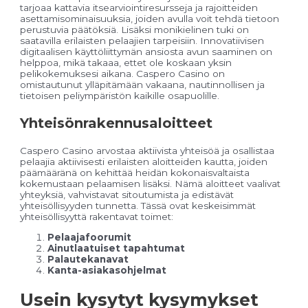
tarjoaa kattavia itsearviointiresursseja ja rajoitteiden
asettamisominaisuuksia, joiden avulla voit tehdä tietoon
perustuvia päätöksiä. Lisäksi monikielinen tuki on
saatavilla erilaisten pelaajien tarpeisiin. Innovatiivisen
digitaalisen käyttöliittymän ansiosta avun saaminen on
helppoa, mikä takaaa, ettet ole koskaan yksin
pelikokemuksesi aikana. Caspero Casino on
omistautunut ylläpitämään vakaana, nautinnollisen ja
tietoisen peliympäristön kaikille osapuolille.
Yhteisönrakennusaloitteet
Caspero Casino arvostaa aktiivista yhteisöä ja osallistaa
pelaajia aktiivisesti erilaisten aloitteiden kautta, joiden
päämääränä on kehittää heidän kokonaisvaltaista
kokemustaan pelaamisen lisäksi. Nämä aloitteet vaalivat
yhteyksiä, vahvistavat sitoutumista ja edistävät
yhteisöllisyyden tunnetta. Tässä ovat keskeisimmät
yhteisöllisyyttä rakentavat toimet:
Pelaajafoorumit
Ainutlaatuiset tapahtumat
Palautekanavat
Kanta-asiakasohjelmat
Usein kysytyt kysymykset