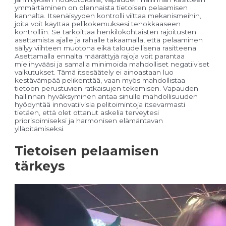
ymmärtäminen on olennaista tietoisen pelaamisen
kannalta. Itsenäisyyden kontrolli viittaa mekanismeihin,
joita voit käyttää pelikokemuksesi tehokkaaseen
kontrolliin. Se tarkoittaa henkilökohtaisten rajoitusten
asettamista ajalle ja rahalle takaamalla, että pelaaminen
säilyy viihteen muotona eikä taloudellisena rasitteena.
Asettamalla ennalta määrättyjä rajoja voit parantaa
mielihyvääsi ja samalla minimoida mahdolliset negatiiviset
vaikutukset. Tämä itsesäätely ei ainoastaan luo
kestävämpää pelikenttää, vaan myös mahdollistaa
tietoon perustuvien ratkaisujen tekemisen. Vapauden
hallinnan hyväksyminen antaa sinulle mahdollisuuden
hyödyntää innovatiivisia pelitoimintoja itsevarmasti
tietäen, että olet ottanut askelia terveytesi
priorisoimiseksi ja harmonisen elämäntavan
ylläpitämiseksi.
Tietoisen pelaamisen
tärkeys