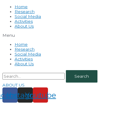
Home
Research
Social Media
Activities
About Us
Menu
Home
Research
Social Media
Activities
About Us
Search
ABOUT US
acebook
Instagram
Youtube