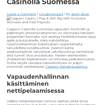
Casinolla Suomessa
Leave a Comment
/
Uncategorized
/ By
devin devin
Caspero Casinolla Suomessa vapauden, kontrollin ja
palkintojen yhteensovittaminen on olennaista tietoisen
pelaamisen kannalta. Voit asettaa henkilökohtaisia rajoja
ajalle ja kulutukselle, mikä mahdollistaa
nautinnollisemman kokemuksen vaarantamatta
taloudellista turvallisuuttasi. Kasinon kanta-
asiakasohjelmat vahvistavat uskollisuutta ja varmistavat,
että tunnet olosi arvostetuksi. Näiden elementtien
yhdistelmän käsittäminen voi tehostaa pelikokemustasi,
mutta tarjolla olevasta tukiverkostosta on paljon
enemmän selvitettävää.
Caspero Kierrätysvaatimus
Vapaudenhallinnan
käsittäminen
nettipelaamisessa
Vaikka nettipelaamisen lumous saattaa vetää sinua
jännityksen houkutuksilla, vapauden hallinnan käsitteen