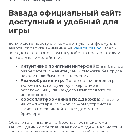
Вавада официальный сайт:
доступный и удобный для
игры
Если ищете простую и комфортную платформу для
азарта, обратите внимание на
vavada casino
. Здесь
все сделано с акцентом на удобство пользователя и
легкость взаимодействия.
Интуитивно понятный интерфейс:
Вы быстро
разберетесь с навигацией и сможете без труда
находить любимые развлечения.
Разнообразие игр:
Более сотни видов игр,
включая слоты, рулетку и карточные
развлечения. Для каждого найдется что-то
интересное.
Кроссплатформенная поддержка:
Играйте
на компьютере или мобильном устройстве.
Ничего не скачивайте, все доступно в
браузере.
Обратите внимание на безопасность: система
защиты данных обеспечивает конфиденциальность и
защиту ваших средств. Регулярные обновления