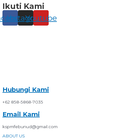
Ikuti Kami
Skip
to
content
acebook
Instagram
Youtube
Hubungi Kami
+62 858-5868-7035
Email Kami
kspmfebunud@gmail.com
ABOUT US