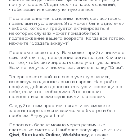
почту и пароль. Убедитесь, что пароль сложный,
чтобы защитить свою учетную запись.
После заполнения основных полей, согласитесь с
правилами и условиями. Это может быть отдельный
чекбокс, который требуется активировать. В
некоторых случаях может понадобиться
подтверждение вашего возраста. Когда всё готово,
нажмите “Создать аккаунт”.
Проверьте свою почту. Вам может прийти письмо с
ссылкой для подтверждения регистрации. Кликните
на неё, чтобы активировать свою учетную запись.
Если не получили письмо, загляните в папку “Спам”.
Теперь можете войти в свою учетную запись,
используя созданные логин и пароль. Настройте
профиль, добавив дополнительную информацию о
себе, если это необходимо. Это позволит
пользоваться всеми функциями платформы.
Следуйте этим простым шагам, и вы сможете
зарегистрироваться максимально быстро и без
проблем. Enjoy your time!
Пополнять баланс можно через различные
платежные системы. Наиболее популярные из них –
Qiwi
,
Sberbank Online
,
WebMoney
, а также