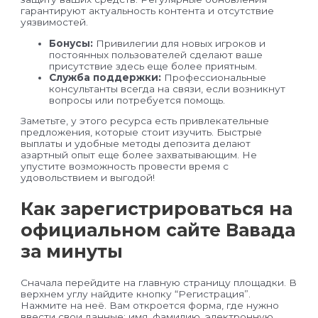
гарантируют актуальность контента и отсутствие
уязвимостей.
Бонусы:
Привилегии для новых игроков и
постоянных пользователей сделают ваше
присутствие здесь еще более приятным.
Служба поддержки:
Профессиональные
консультанты всегда на связи, если возникнут
вопросы или потребуется помощь.
Заметьте, у этого ресурса есть привлекательные
предложения, которые стоит изучить. Быстрые
выплаты и удобные методы депозита делают
азартный опыт еще более захватывающим. Не
упустите возможность провести время с
удовольствием и выгодой!
Как зарегистрироваться на
официальном сайте Вавада
за минуты
Сначала перейдите на главную страницу площадки. В
верхнем углу найдите кнопку “Регистрация”.
Нажмите на неё. Вам откроется форма, где нужно
ввести свои данные: имя, фамилию, электронную