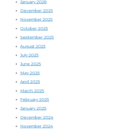
January 2026
December 2025
November 2025
October 2025
September 2025
August 2025
July 2025
June 2025
May 2025
April 2025
March 2025
February 2025
January 2025
December 2024
November 2024