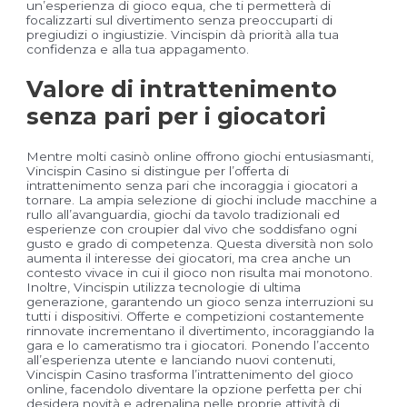
un’esperienza di gioco equa, che ti permetterà di
focalizzarti sul divertimento senza preoccuparti di
pregiudizi o ingiustizie. Vincispin dà priorità alla tua
confidenza e alla tua appagamento.
Valore di intrattenimento
senza pari per i giocatori
Mentre molti casinò online offrono giochi entusiasmanti,
Vincispin Casino si distingue per l’offerta di
intrattenimento senza pari che incoraggia i giocatori a
tornare. La ampia selezione di giochi include macchine a
rullo all’avanguardia, giochi da tavolo tradizionali ed
esperienze con croupier dal vivo che soddisfano ogni
gusto e grado di competenza. Questa diversità non solo
aumenta il interesse dei giocatori, ma crea anche un
contesto vivace in cui il gioco non risulta mai monotono.
Inoltre, Vincispin utilizza tecnologie di ultima
generazione, garantendo un gioco senza interruzioni su
tutti i dispositivi. Offerte e competizioni costantemente
rinnovate incrementano il divertimento, incoraggiando la
gara e lo cameratismo tra i giocatori. Ponendo l’accento
all’esperienza utente e lanciando nuovi contenuti,
Vincispin Casino trasforma l’intrattenimento del gioco
online, facendolo diventare la opzione perfetta per chi
desidera novità e adrenalina nelle proprie attività di