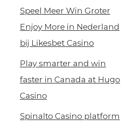
Speel Meer Win Groter
Enjoy More in Nederland
bij Likesbet Casino
Play smarter and win
faster in Canada at Hugo
Casino
Spinalto Casino platform