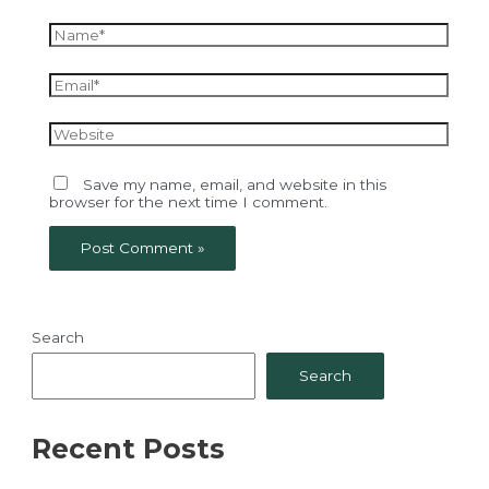
Name*
Email*
Website
Save my name, email, and website in this
browser for the next time I comment.
Search
Search
Recent Posts