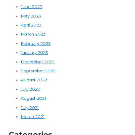
June 2023
May 2023
April 2023
March 2023
February 2023
January 2023
December 2022
September 2022
August 2022
July 2022
August 2021
July 2021
March 2021
Categories