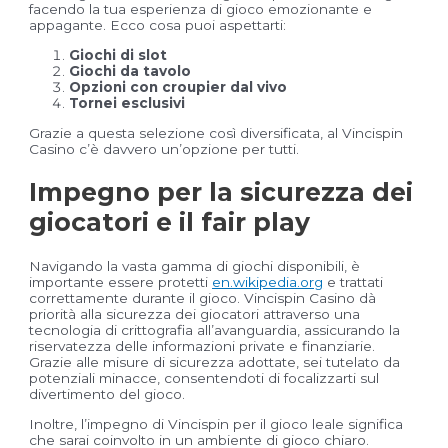
facendo la tua esperienza di gioco emozionante e
appagante. Ecco cosa puoi aspettarti:
Giochi di slot
Giochi da tavolo
Opzioni con croupier dal vivo
Tornei esclusivi
Grazie a questa selezione così diversificata, al Vincispin
Casino c’è davvero un’opzione per tutti.
Impegno per la sicurezza dei
giocatori e il fair play
Navigando la vasta gamma di giochi disponibili, è
importante essere protetti
en.wikipedia.org
e trattati
correttamente durante il gioco. Vincispin Casino dà
priorità alla sicurezza dei giocatori attraverso una
tecnologia di crittografia all’avanguardia, assicurando la
riservatezza delle informazioni private e finanziarie.
Grazie alle misure di sicurezza adottate, sei tutelato da
potenziali minacce, consentendoti di focalizzarti sul
divertimento del gioco.
Inoltre, l’impegno di Vincispin per il gioco leale significa
che sarai coinvolto in un ambiente di gioco chiaro.