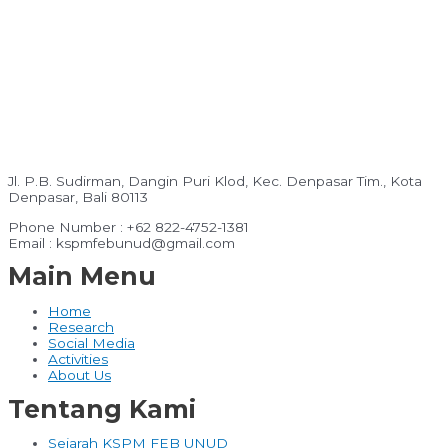
Jl. P.B. Sudirman, Dangin Puri Klod, Kec. Denpasar Tim., Kota
Denpasar, Bali 80113
Phone Number : +62 822-4752-1381
Email : kspmfebunud@gmail.com
Main Menu
Home
Research
Social Media
Activities
About Us
Tentang Kami
Sejarah KSPM FEB UNUD