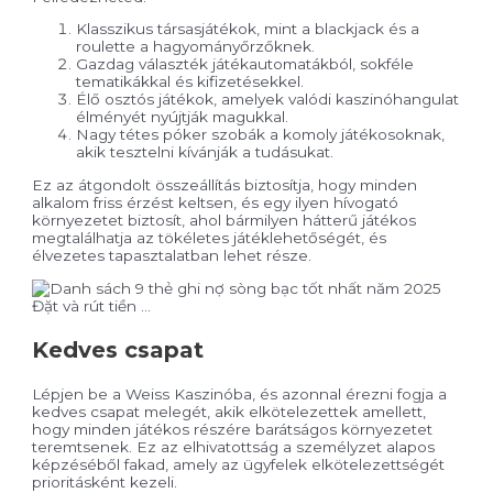
Klasszikus társasjátékok, mint a blackjack és a
roulette a hagyományőrzőknek.
Gazdag választék játékautomatákból, sokféle
tematikákkal és kifizetésekkel.
Élő osztós játékok, amelyek valódi kaszinóhangulat
élményét nyújtják magukkal.
Nagy tétes póker szobák a komoly játékosoknak,
akik tesztelni kívánják a tudásukat.
Ez az átgondolt összeállítás biztosítja, hogy minden
alkalom friss érzést keltsen, és egy ilyen hívogató
környezetet biztosít, ahol bármilyen hátterű játékos
megtalálhatja az tökéletes játéklehetőségét, és
élvezetes tapasztalatban lehet része.
Kedves csapat
Lépjen be a Weiss Kaszinóba, és azonnal érezni fogja a
kedves csapat melegét, akik elkötelezettek amellett,
hogy minden játékos részére barátságos környezetet
teremtsenek. Ez az elhivatottság a személyzet alapos
képzéséből fakad, amely az ügyfelek elkötelezettségét
prioritásként kezeli.