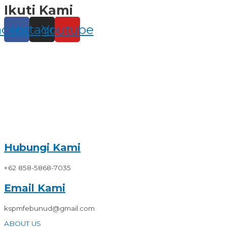
Ikuti Kami
Skip
to
content
acebook
Instagram
Youtube
Hubungi Kami
+62 858-5868-7035
Email Kami
kspmfebunud@gmail.com
ABOUT US