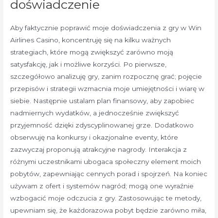
doświadczenie
Aby faktycznie poprawić moje doświadczenia z gry w Win
Airlines Casino, koncentruję się na kilku ważnych
strategiach, które mogą zwiększyć zarówno moją
satysfakcję, jak i możliwe korzyści. Po pierwsze,
szczegółowo analizuję gry, zanim rozpocznę grać; pojęcie
przepisów i strategii wzmacnia moje umiejętności i wiarę w
siebie. Następnie ustalam plan finansowy, aby zapobiec
nadmiernych wydatków, a jednocześnie zwiększyć
przyjemność dzięki zdyscyplinowanej grze. Dodatkowo
obserwuję na konkursy i okazjonalne eventy, które
zazwyczaj proponują atrakcyjne nagrody. Interakcja z
różnymi uczestnikami ubogaca społeczny element moich
pobytów, zapewniając cennych porad i spojrzeń. Na koniec
używam z ofert i systemów nagród; mogą one wyraźnie
wzbogacić moje odczucia z gry. Zastosowując te metody,
upewniam się, że każdorazowa pobyt będzie zarówno miła,