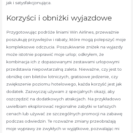
jak i satysfakcjonująca.
Korzyści i obniżki wyjazdowe
Przygotowując podróże liniami Win Airlines, przeważnie
poszukuję przywilejów i rabaty, które mogą polepszyć moje
kompleksowe odczucia. Poszukiwanie zniżek na wyjazdy
może istotnie poprawić moje urlop; odkryłem, że
kombinacja ich z dopasowanymi zestawami urlopowymi
przedstawia niepowtarzalną zaleta. Nieważne, czy jest to
obniżkę cen biletów lotniczych, gratisowe jedzenie, czy
zwiększenie poziomu hotelowego, każda korzyść jest jak
dodatek. Zazwyczaj używam z specjalnych okazji, aby
oszczędzić na dodatkowych atrakcjach. Na przykładowo
uwielbiam eksplorować regionalne zabytki w tańszych
cenach lub używać ze szczególnych promocji na zabawę
podczas odwiedzin. Te rozważne zmiany przeobrażają
moje wyprawy ze zwykłych w wyjątkowe, pozwalając mi