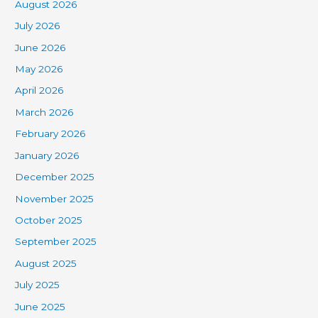
August 2026
July 2026
June 2026
May 2026
April 2026
March 2026
February 2026
January 2026
December 2025
November 2025
October 2025
September 2025
August 2025
July 2025
June 2025