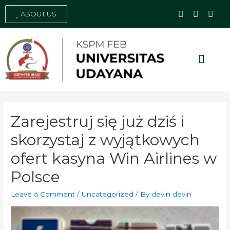
ABOUT US
Social Media
Zarejestruj się już dziś i
skorzystaj z wyjątkowych
ofert kasyna Win Airlines w
Polsce
Leave a Comment
/
Uncategorized
/ By
devin devin