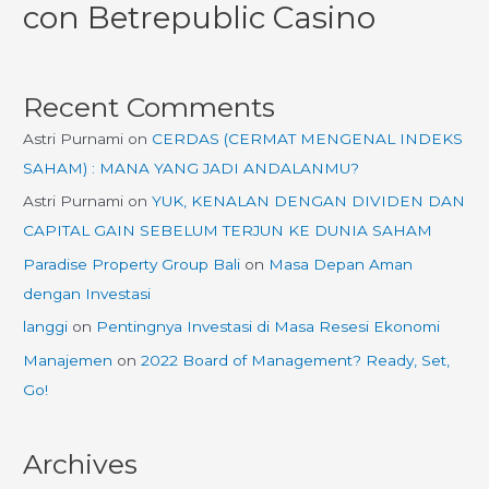
con Betrepublic Casino
Recent Comments
Astri Purnami
on
CERDAS (CERMAT MENGENAL INDEKS
SAHAM) : MANA YANG JADI ANDALANMU?
Astri Purnami
on
YUK, KENALAN DENGAN DIVIDEN DAN
CAPITAL GAIN SEBELUM TERJUN KE DUNIA SAHAM
Paradise Property Group Bali
on
Masa Depan Aman
dengan Investasi
langgi
on
Pentingnya Investasi di Masa Resesi Ekonomi
Manajemen
on
2022 Board of Management? Ready, Set,
Go!
Archives