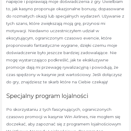
napięcie i poprawiają moje doświadczenia z gry. Uwielbiam
to, jak kasyno proponuje okazjonalne bonusy, dopasowane
do rozmaitych okazji lub specjalnych wydarzeń. Używanie z
tych szans, które zwiększają moją grę, przynosi mi
motywacji. Niedawno uczestniczyłem udział w
ekscytującym, ograniczonym czasowo evencie, które
proponowało fantastyczne wygrane, dzięki czemu moje
doświadczenie było jeszcze bardziej zadowalające. Nie
mogę wystarczająco podkreślić, jak te ekskluzywne
promocje dają mi przewagę rywalizacyjną i powodują, że
czas spędzony w kasynie jest wartościowy. Jeśli dołączysz
do gry, znajdziesz te skarb które na Ciebie czekają!
Specjalny program lojalności
Po skorzystaniu z tych fascynujących, ograniczonych
czasowo promocji w kasynie Win Airlines, nie mogłem się
doczekać, aby zapoznać się z programem lojalnościowym