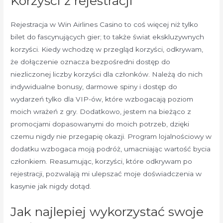
Korzyści z rejestracji
Rejestracja w Win Airlines Casino to coś więcej niż tylko
bilet do fascynujących gier; to także świat ekskluzywnych
korzyści. Kiedy wchodzę w przegląd korzyści, odkrywam,
że dołączenie oznacza bezpośredni dostęp do
niezliczonej liczby korzyści dla członków. Należą do nich
indywidualne bonusy, darmowe spiny i dostęp do
wydarzeń tylko dla VIP-ów, które wzbogacają poziom
moich wrażeń z gry. Dodatkowo, jestem na bieżąco z
promocjami dopasowanymi do moich potrzeb, dzięki
czemu nigdy nie przegapię okazji. Program lojalnościowy w
dodatku wzbogaca moją podróż, umacniając wartość bycia
członkiem. Reasumując, korzyści, które odkrywam po
rejestracji, pozwalają mi ulepszać moje doświadczenia w
kasynie jak nigdy dotąd.
Jak najlepiej wykorzystać swoje