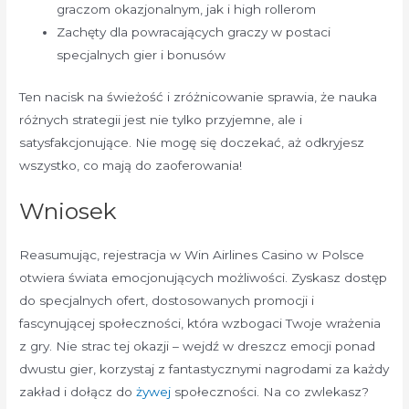
graczom okazjonalnym, jak i high rollerom
Zachęty dla powracających graczy w postaci
specjalnych gier i bonusów
Ten nacisk na świeżość i zróżnicowanie sprawia, że nauka
różnych strategii jest nie tylko przyjemne, ale i
satysfakcjonujące. Nie mogę się doczekać, aż odkryjesz
wszystko, co mają do zaoferowania!
Wniosek
Reasumując, rejestracja w Win Airlines Casino w Polsce
otwiera świata emocjonujących możliwości. Zyskasz dostęp
do specjalnych ofert, dostosowanych promocji i
fascynującej społeczności, która wzbogaci Twoje wrażenia
z gry. Nie strac tej okazji – wejdź w dreszcz emocji ponad
dwustu gier, korzystaj z fantastycznymi nagrodami za każdy
zakład i dołącz do
żywej
społeczności. Na co zwlekasz?