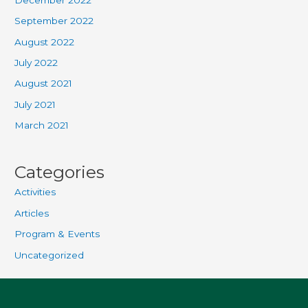
September 2022
August 2022
July 2022
August 2021
July 2021
March 2021
Categories
Activities
Articles
Program & Events
Uncategorized