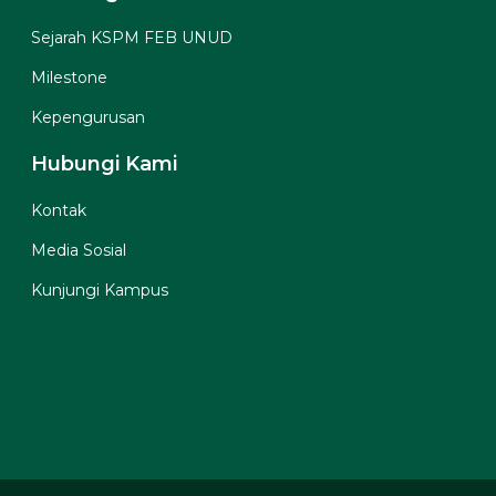
Sejarah KSPM FEB UNUD
Milestone
Kepengurusan
Hubungi Kami
Kontak
Media Sosial
Kunjungi Kampus