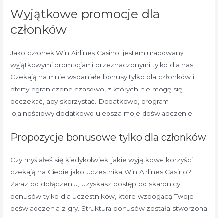
Wyjątkowe promocje dla
członków
Jako członek Win Airlines Casino, jestem uradowany
wyjątkowymi promocjami przeznaczonymi tylko dla nas.
Czekają na mnie wspaniałe bonusy tylko dla członków i
oferty ograniczone czasowo, z których nie mogę się
doczekać, aby skorzystać. Dodatkowo, program
lojalnościowy dodatkowo ulepsza moje doświadczenie.
Propozycje bonusowe tylko dla członków
Czy myślałeś się kiedykolwiek, jakie wyjątkowe korzyści
czekają na Ciebie jako uczestnika Win Airlines Casino?
Zaraz po dołączeniu, uzyskasz dostęp do skarbnicy
bonusów tylko dla uczestników, które wzbogacą Twoje
doświadczenia z gry. Struktura bonusów została stworzona