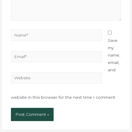
Save
my
name,
email,
and
website in this browser for the next time I comment.