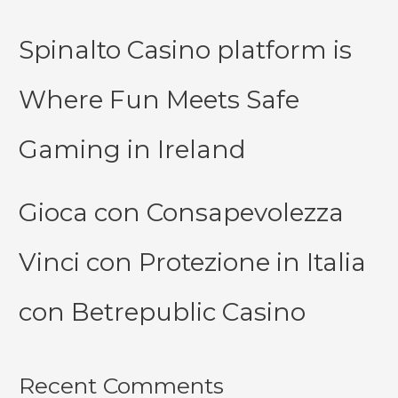
Spinalto Casino platform is
Where Fun Meets Safe
Gaming in Ireland
Gioca con Consapevolezza
Vinci con Protezione in Italia
con Betrepublic Casino
Recent Comments