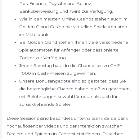
PostFinance, Paysafecard, Aplauz,
Banküberweisung und Twint zur Verfügung.
Wie in den meisten Online Casinos stehen auch im
Golden Grand Casino die virtuellen Spielautomaten
im Mittelpunkt.
Bei Golden Grand stehen Ihnen viele verschiedene
Spielautomaten für Anfänger oder passionierte
Zocker zur Verfügung.
Jeden Samstag hast du die Chance, bis zu CHF
1’000 in Cash-Preisen zu gewinnen.
Unsere Bonusangebote sind so gestaltet, dass Sie
die bestmögliche Chance haben, groß zu gewinnen,
mit Belohnungen sowohl für neue als auch für
zurückkehrende Spieler.
Diese Sessions sind besonders unterhaltsam, da sie dank
hochauflösender Videos und der Interaktion zwischen
Dealern und Spielern in Echtzeit stattfinden. Es stehen