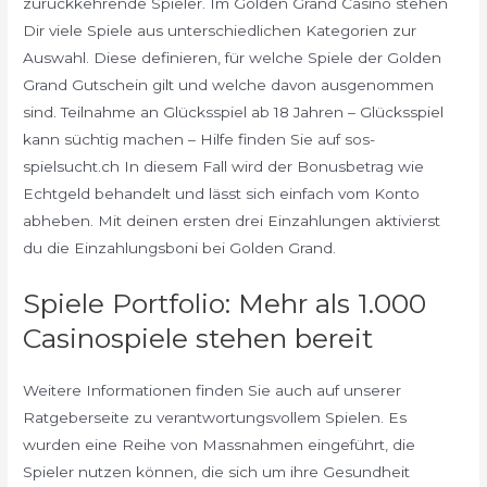
zurückkehrende Spieler. Im Golden Grand Casino stehen
Dir viele Spiele aus unterschiedlichen Kategorien zur
Auswahl. Diese definieren, für welche Spiele der Golden
Grand Gutschein gilt und welche davon ausgenommen
sind. Teilnahme an Glücksspiel ab 18 Jahren – Glücksspiel
kann süchtig machen – Hilfe finden Sie auf sos-
spielsucht.ch In diesem Fall wird der Bonusbetrag wie
Echtgeld behandelt und lässt sich einfach vom Konto
abheben. Mit deinen ersten drei Einzahlungen aktivierst
du die Einzahlungsboni bei Golden Grand.
Spiele Portfolio: Mehr als 1.000
Casinospiele stehen bereit
Weitere Informationen finden Sie auch auf unserer
Ratgeberseite zu verantwortungsvollem Spielen. Es
wurden eine Reihe von Massnahmen eingeführt, die
Spieler nutzen können, die sich um ihre Gesundheit