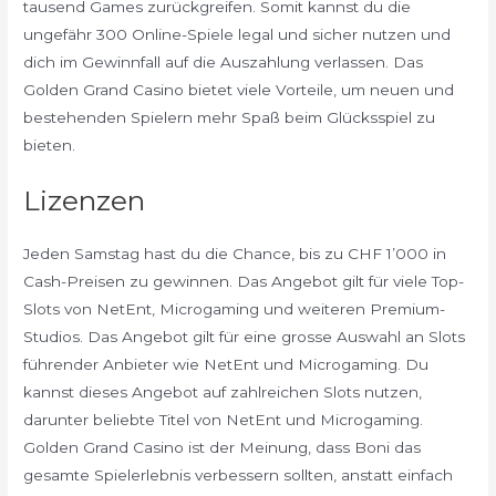
tausend Games zurückgreifen. Somit kannst du die
ungefähr 300 Online-Spiele legal und sicher nutzen und
dich im Gewinnfall auf die Auszahlung verlassen. Das
Golden Grand Casino bietet viele Vorteile, um neuen und
bestehenden Spielern mehr Spaß beim Glücksspiel zu
bieten.
Lizenzen
Jeden Samstag hast du die Chance, bis zu CHF 1’000 in
Cash-Preisen zu gewinnen. Das Angebot gilt für viele Top-
Slots von NetEnt, Microgaming und weiteren Premium-
Studios. Das Angebot gilt für eine grosse Auswahl an Slots
führender Anbieter wie NetEnt und Microgaming. Du
kannst dieses Angebot auf zahlreichen Slots nutzen,
darunter beliebte Titel von NetEnt und Microgaming.
Golden Grand Casino ist der Meinung, dass Boni das
gesamte Spielerlebnis verbessern sollten, anstatt einfach