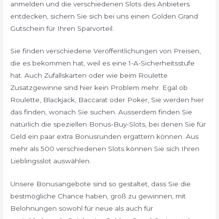
anmelden und die verschiedenen Slots des Anbieters
entdecken, sichern Sie sich bei uns einen Golden Grand
Gutschein für Ihren Sparvorteil.
Sie finden verschiedene Veröffentlichungen von Preisen,
die es bekommen hat, weil es eine 1-A-Sicherheitsstufe
hat. Auch Zufallskarten oder wie beim Roulette
Zusatzgewinne sind hier kein Problem mehr. Egal ob
Roulette, Blackjack, Baccarat oder Poker, Sie werden hier
das finden, wonach Sie suchen. Ausserdem finden Sie
natürlich die speziellen Bonus-Buy-Slots, bei denen Sie für
Geld ein paar extra Bonusrunden ergattern können. Aus
mehr als 500 verschiedenen Slots können Sie sich Ihren
Lieblingsslot auswählen.
Unsere Bonusangebote sind so gestaltet, dass Sie die
bestmögliche Chance haben, groß zu gewinnen, mit
Belohnungen sowohl für neue als auch für