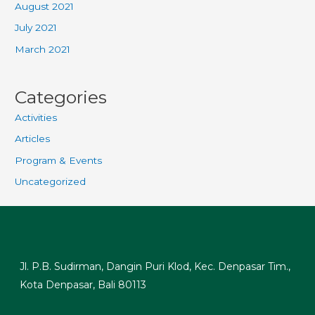
August 2021
July 2021
March 2021
Categories
Activities
Articles
Program & Events
Uncategorized
Jl. P.B. Sudirman, Dangin Puri Klod, Kec. Denpasar Tim.,
Kota Denpasar, Bali 80113