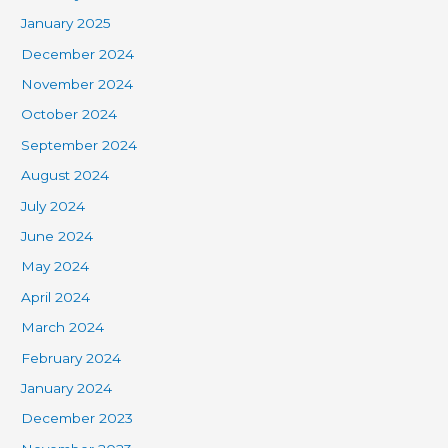
January 2025
December 2024
November 2024
October 2024
September 2024
August 2024
July 2024
June 2024
May 2024
April 2024
March 2024
February 2024
January 2024
December 2023